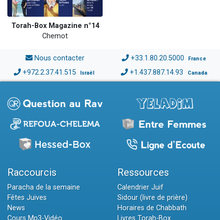
Torah-Box Magazine n°14
Chemot
Nous contacter
+33.1.80.20.5000
France
+972.2.37.41.515
+1.437.887.14.93
Israël
Canada
Raccourcis
Ressources
Paracha de la semaine
Calendrier Juif
Fêtes Juives
Sidour (livre de prière)
News
Horaires de Chabbath
Cours Mp3-Vidéo
Livres Torah-Box