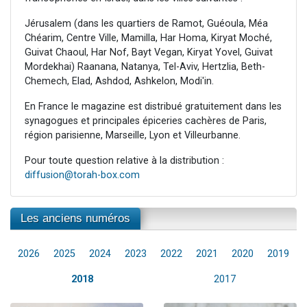
Jérusalem (dans les quartiers de Ramot, Guéoula, Méa
Chéarim, Centre Ville, Mamilla, Har Homa, Kiryat Moché,
Guivat Chaoul, Har Nof, Bayt Vegan, Kiryat Yovel, Guivat
Mordekhai) Raanana, Natanya, Tel-Aviv, Hertzlia, Beth-
Chemech, Elad, Ashdod, Ashkelon, Modi'in.
En France le magazine est distribué gratuitement dans les
synagogues et principales épiceries cachères de Paris,
région parisienne, Marseille, Lyon et Villeurbanne.
Pour toute question relative à la distribution :
diffusion@torah-box.com
Les anciens numéros
2026
2025
2024
2023
2022
2021
2020
2019
2018
2017