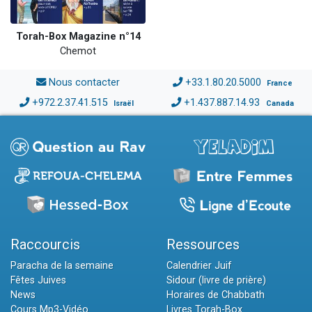
Torah-Box Magazine n°14
Chemot
Nous contacter
+33.1.80.20.5000
France
+972.2.37.41.515
+1.437.887.14.93
Israël
Canada
Raccourcis
Ressources
Paracha de la semaine
Calendrier Juif
Fêtes Juives
Sidour (livre de prière)
News
Horaires de Chabbath
Cours Mp3-Vidéo
Livres Torah-Box