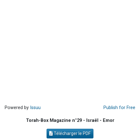
Il reste 49 places pour étudier en groupe sur Zoom
12 nouvelles musiques dans Torah-Box Music
2 personnes viennent de nous rejoindre sur WhatsApp
29 personnes viennent de demander une bénédiction
Il reste 49 places pour étudier en groupe sur Zoom
Powered by
Issuu
Publish for Free
Torah-Box Magazine n°29 - Israël - Emor
Télécharger le PDF