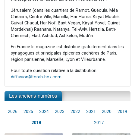
Jérusalem (dans les quartiers de Ramot, Guéoula, Méa
Chéarim, Centre Ville, Mamilla, Har Homa, Kiryat Moché,
Guivat Chaoul, Har Nof, Bayt Vegan, Kiryat Yovel, Guivat
Mordekhai) Raanana, Natanya, Tel-Aviv, Hertzlia, Beth-
Chemech, Elad, Ashdod, Ashkelon, Modi'in.
En France le magazine est distribué gratuitement dans les
synagogues et principales épiceries cachères de Paris,
région parisienne, Marseille, Lyon et Villeurbanne.
Pour toute question relative à la distribution :
diffusion@torah-box.com
Les anciens numéros
2026
2025
2024
2023
2022
2021
2020
2019
2018
2017