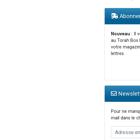
de donner son Maasser
49 places pour étudier en groupe sur Zoom
Abonnem
 donner son Maasser
viennent de nous rejoindre sur WhatsApp
Nouveau :
Il 
au Torah Box 
viennent de nous rejoindre sur WhatsApp
votre magazin
lettres.
Newslett
Pour ne manqu
mail dans le 