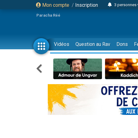
Mon compte
/
Inscription
Odaya vient 
3 personn
Paracha Réé
3 personn
13 personnes
2 personnes 
Vidéos
Question au Rav
Dons
F
30 perso
Il reste 
12 nouve
3 personnes 
2 personnes 
3 personnes 
2 nouvel
8 personn
Nouvelle émis
61 personnes