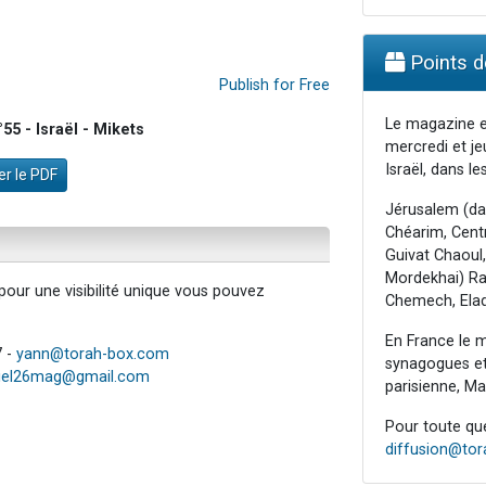
Points de
Publish for Free
Le magazine e
5 - Israël - Mikets
mercredi et je
Israël, dans les
r le PDF
Jérusalem (da
Chéarim, Centr
Guivat Chaoul,
Mordekhai) Raa
our une visibilité unique vous pouvez
Chemech, Elad
En France le m
7 -
yann@torah-box.com
synagogues et 
iel26mag@gmail.com
parisienne, Mar
Pour toute ques
diffusion@to