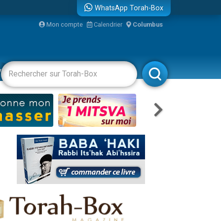
WhatsApp Torah-Box
Mon compte
Calendrier
Columbus
re
vertissements
Livres
Rabbanim
travers le temps