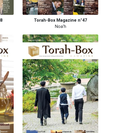
48
Torah-Box Magazine n°47
Noa'h