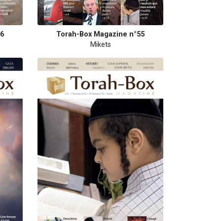
56
Torah-Box Magazine n°55
Mikets