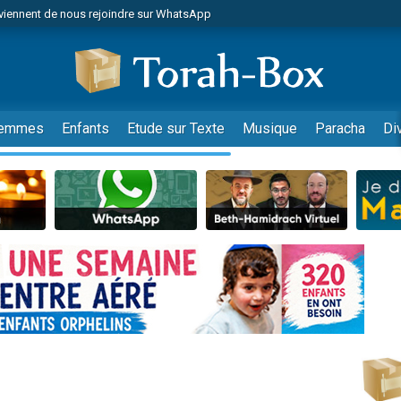
de donner son Maasser
es viennent de faire un don pour 5 jours de vacances aux Orphelins
es viennent de faire un don pour Diane, 80 ans, dans un appartement insalub
 viennent de demander une bénédiction
viennent de nous rejoindre sur WhatsApp
emmes
Enfants
Etude sur Texte
Musique
Paracha
Di
nnes viennent de faire un don pour Sauvez la jambe de Yohan
49 places pour étudier en groupe sur Zoom
lles musiques dans Torah-Box Music
viennent de nous rejoindre sur WhatsApp
viennent de nous rejoindre sur WhatsApp
viennent de nous rejoindre sur WhatsApp
les musiques dans Torah-Box Music
es viennent de faire un don pour Tsédaka : pauvres d'Israel
sion radio : Visions de grandeur n°104 : Le Chabbath et le Birkat Hamazone à 
 viennent de demander une bénédiction