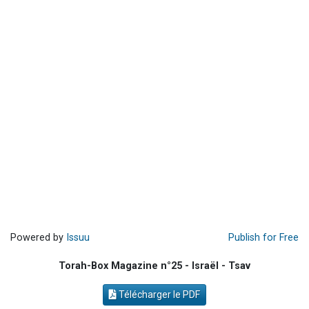
Ariel vient de donner son Maasser
Nathaniel vient de donner son Maasser
4 personnes viennent de nous rejoindre sur WhatsApp
3 personnes viennent de nous rejoindre sur WhatsApp
Odaya vient de donner son Maasser
Powered by
Issuu
Publish for Free
Torah-Box Magazine n°25 - Israël - Tsav
Télécharger le PDF