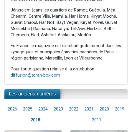
Jérusalem (dans les quartiers de Ramot, Guéoula, Méa
Chéarim, Centre Ville, Mamilla, Har Homa, Kiryat Moché,
Guivat Chaoul, Har Nof, Bayt Vegan, Kiryat Yovel, Guivat
Mordekhai) Raanana, Natanya, Tel-Aviv, Hertzlia, Beth-
Chemech, Elad, Ashdod, Ashkelon, Modi'in.
En France le magazine est distribué gratuitement dans les
synagogues et principales épiceries cachères de Paris,
région parisienne, Marseille, Lyon et Villeurbanne.
Pour toute question relative à la distribution :
diffusion@torah-box.com
Les anciens numéros
2026
2025
2024
2023
2022
2021
2020
2019
2018
2017