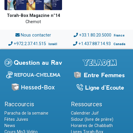
Torah-Box Magazine n°14
Chemot
Nous contacter
+33.1.80.20.5000
France
+972.2.37.41.515
+1.437.887.14.93
Israël
Canada
Raccourcis
Ressources
Paracha de la semaine
Calendrier Juif
Fêtes Juives
Sidour (livre de prière)
News
Horaires de Chabbath
Cours Mp3-Vidéo
Livres Torah-Box