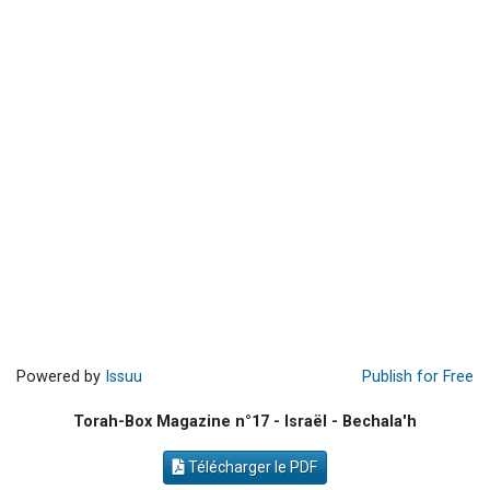
Il reste 49 places pour étudier en groupe sur Zoom
12 nouvelles musiques dans Torah-Box Music
29 personnes viennent de demander une bénédiction
Il reste 49 places pour étudier en groupe sur Zoom
16 personnes viennent de faire un don pour Diane, 80 ans, dans un appartement insalubre
Powered by
Issuu
Publish for Free
Torah-Box Magazine n°17 - Israël - Bechala'h
Télécharger le PDF