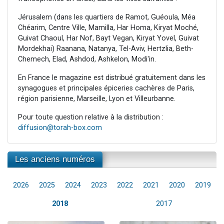
Jérusalem (dans les quartiers de Ramot, Guéoula, Méa
Chéarim, Centre Ville, Mamilla, Har Homa, Kiryat Moché,
Guivat Chaoul, Har Nof, Bayt Vegan, Kiryat Yovel, Guivat
Mordekhai) Raanana, Natanya, Tel-Aviv, Hertzlia, Beth-
Chemech, Elad, Ashdod, Ashkelon, Modi'in.
En France le magazine est distribué gratuitement dans les
synagogues et principales épiceries cachères de Paris,
région parisienne, Marseille, Lyon et Villeurbanne.
Pour toute question relative à la distribution :
diffusion@torah-box.com
Les anciens numéros
2026
2025
2024
2023
2022
2021
2020
2019
2018
2017