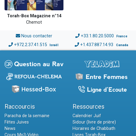
Torah-Box Magazine n°14
Chemot
Nous contacter
+33.1.80.20.5000
France
+972.2.37.41.515
+1.437.887.14.93
Israël
Canada
Raccourcis
Ressources
Paracha de la semaine
Calendrier Juif
Fêtes Juives
Sidour (livre de prière)
News
Horaires de Chabbath
Cours Mp3-Vidéo
Livres Torah-Box