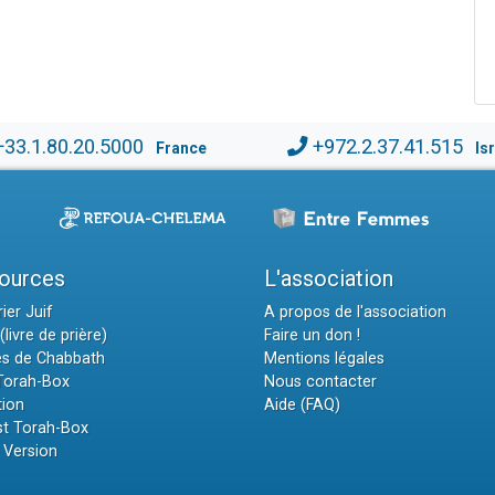
+33.1.80.20.5000
+972.2.37.41.515
France
Is
ources
L'association
ier Juif
A propos de l'association
(livre de prière)
Faire un don !
es de Chabbath
Mentions légales
 Torah-Box
Nous contacter
tion
Aide (FAQ)
t Torah-Box
 Version