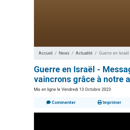
Il reste 
12 nouve
3 personnes 
2 personnes 
2 personnes 
Accueil
News
Actualité
Guerre en Israël
Guerre en Israël - Messa
vaincrons grâce à notre 
Mis en ligne le Vendredi 13 Octobre 2023
Commenter
Imprimer