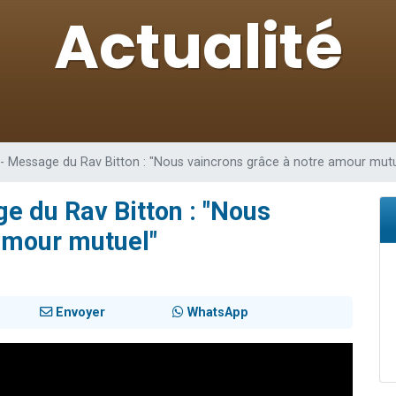
49 places pour étudier en groupe sur Zoom
lles musiques dans Torah-Box Music
viennent de nous rejoindre sur WhatsApp
viennent de nous rejoindre sur WhatsApp
viennent de nous rejoindre sur WhatsApp
 - Message du Rav Bitton : "Nous vaincrons grâce à notre amour mutu
ge du Rav Bitton : "Nous
amour mutuel"
Envoyer
WhatsApp