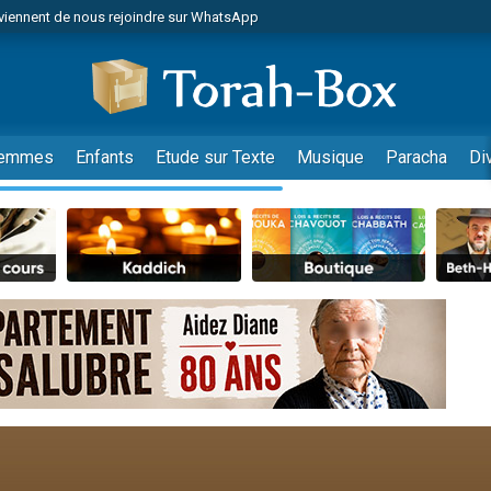
viennent de nous rejoindre sur WhatsApp
es viennent de faire un don pour Reloger Rivka, 6 enfants, victime de violences
es viennent de faire un don pour 1 Journée de Vacances Pour les Enfants
 viennent de demander une bénédiction
viennent de nous rejoindre sur WhatsApp
emmes
Enfants
Etude sur Texte
Musique
Paracha
Di
49 places pour étudier en groupe sur Zoom
nes viennent de faire un don pour Diane, 80 ans, dans un appartement insalu
 donner son Maasser
viennent de nous rejoindre sur WhatsApp
viennent de nous rejoindre sur WhatsApp
es viennent de faire un don pour 5 jours de vacances aux Orphelins
de donner son Maasser
 viennent de demander une bénédiction
viennent de nous rejoindre sur WhatsApp
nnes viennent de faire un don pour Sauvez la jambe de Yohan