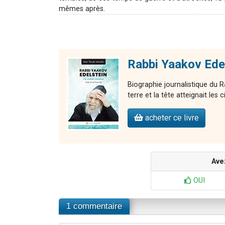
mêmes après.
Rabbi Yaakov Edel
Biographie journalistique du R
terre et la tête atteignait les c
acheter ce livre
Ave
OUI
1 commentaire