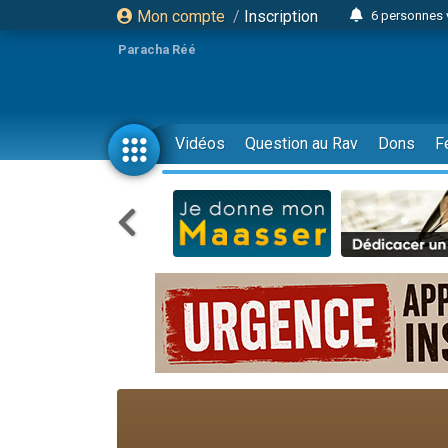
Mon compte
/
Inscription
6 personnes 
4 personn
Paracha Réé
2 personn
17 personnes
4 personnes 
Vidéos
Question au Rav
Dons
F
Il reste 
23 person
Eva vient de
4 personnes 
3 personnes 
3 personn
Odaya vient 
13 personnes
2 personnes 
30 perso