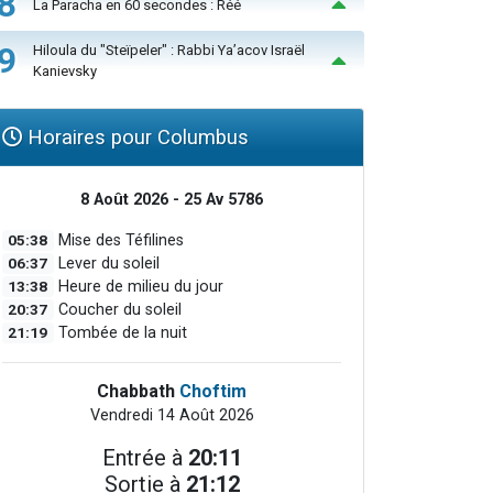
8
La Paracha en 60 secondes : Réé
9
Hiloula du "Steïpeler" : Rabbi Ya’acov Israël
Kanievsky
Horaires pour Columbus
8 Août 2026 - 25 Av 5786
05:38
Mise des Téfilines
06:37
Lever du soleil
13:38
Heure de milieu du jour
20:37
Coucher du soleil
21:19
Tombée de la nuit
Chabbath
Choftim
Vendredi 14 Août 2026
Entrée à
20:11
Sortie à
21:12