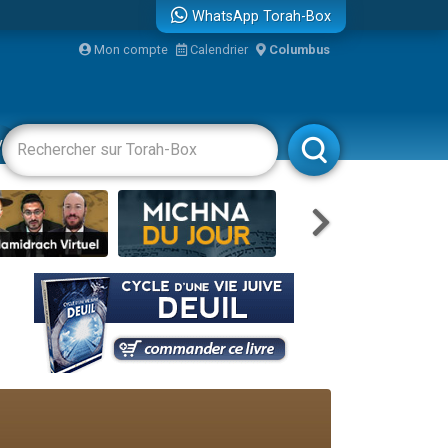
WhatsApp Torah-Box
...
Mon compte
Calendrier
Columbus
vertissements
Livres
Rabbanim
bre