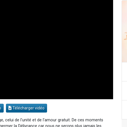
o
Télécharger vidéo
age, celui de l'unité et de l'amour gratuit. De ces moments
a germer la Délivrance car nous ne serons plus jamais les