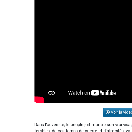
Voir la vidé
Dans l'adversité, le peuple juif montre son vrai vis
terribles, de ces temps de guerre et d'atrocités, v