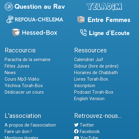
Raccourcis
Ressources
Paracha de la semaine
Calendrier Juif
Fêtes Juives
Sidour (livre de prière)
News
Horaires de Chabbath
Cours Mp3-Vidéo
Livres Torah-Box
Yéchiva Torah-Box
Inscription
Dédicacer un cours
Podcast Torah-Box
English Version
L'association
Retrouvez-nous...
A propos de l'association
Twitter
Faire un don !
Facebook
Mentions légales
YouTube