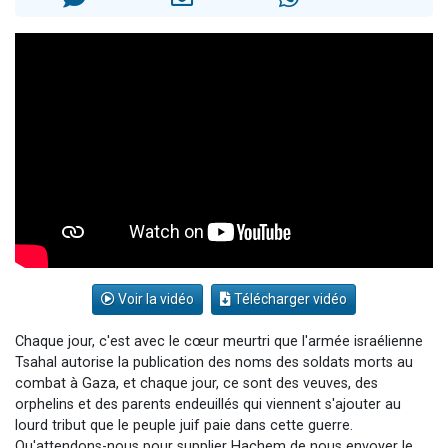
13 personnes viennent de demander une bénédiction
30 personnes viennent de faire un don pour Sauvez la jambe de Yohan
Il reste 49 places pour étudier en groupe sur Zoom
12 nouvelles musiques dans Torah-Box Music
29 personnes viennent de demander une bénédiction
Voir la vidéo
Télécharger vidéo
Chaque jour, c'est avec le cœur meurtri que l'armée israélienne
Tsahal autorise la publication des noms des soldats morts au
combat à Gaza, et chaque jour, ce sont des veuves, des
orphelins et des parents endeuillés qui viennent s'ajouter au
lourd tribut que le peuple juif paie dans cette guerre.
Qu'attendons-nous pour supplier Hachem de nous envoyer le