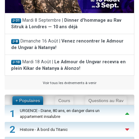
Mardi 8 Septembre |
Dinner d'hommage au Rav
J-31
Sitruk à Londres — 10 ans déjà
Dimanche 16 Août |
Venez rencontrer le Admour
J-8
de Ungvar à Natanya!
Mardi 18 Août |
Le Admour de Ungvar recevra en
J-10
plein Kikar de Natanya à Alonzo!
Voir tous les événements à venir
+ Populaires
Cours
Questions au Rav
1
URGENCE - Diane, 80 ans, en danger dans un
appartement insalubre
2
Histoire - À bord du Titanic