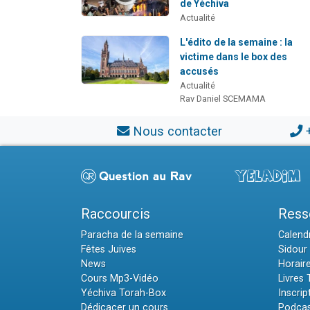
de Yéchiva
Actualité
L'édito de la semaine : la
victime dans le box des
accusés
Actualité
Rav Daniel SCEMAMA
Nous contacter
Raccourcis
Ress
Paracha de la semaine
Calendr
Fêtes Juives
Sidour 
News
Horair
Cours Mp3-Vidéo
Livres
Yéchiva Torah-Box
Inscrip
Dédicacer un cours
Podcas