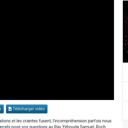
o
Télécharger vidéo
ogations et les craintes fusent, l'incompréhension parfois nous
 Berrebi pose vos questions au Rav Yéhouda Samuel, Roch