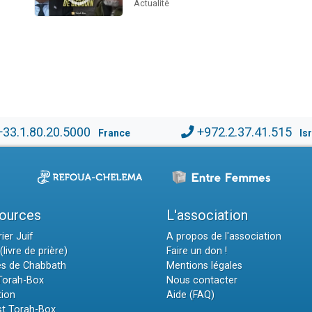
Actualité
+33.1.80.20.5000
+972.2.37.41.515
France
Is
ources
L'association
ier Juif
A propos de l'association
(livre de prière)
Faire un don !
es de Chabbath
Mentions légales
 Torah-Box
Nous contacter
tion
Aide (FAQ)
t Torah-Box