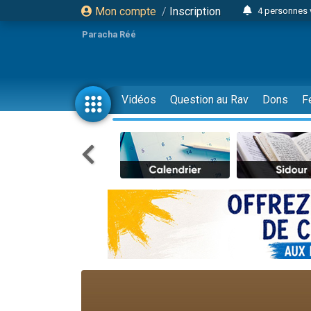
Mon compte
/
Inscription
4 personnes 
3 personnes 
Paracha Réé
Odaya vient 
3 personn
3 personn
Vidéos
Question au Rav
Dons
F
13 personnes
2 personnes 
30 perso
Il reste 
12 nouve
3 personnes 
2 personnes 
3 personnes 
2 nouvel
8 personn