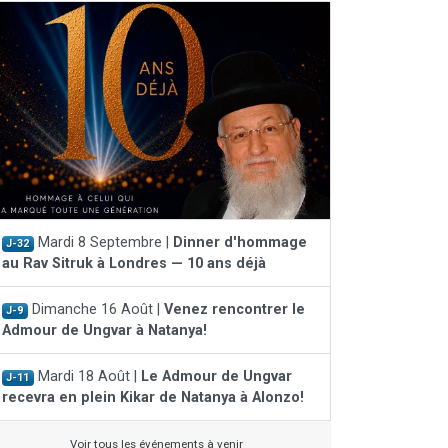
Mardi 8 Septembre |
Dinner d'hommage
J-32
au Rav Sitruk à Londres — 10 ans déjà
Dimanche 16 Août |
Venez rencontrer le
J-9
Admour de Ungvar à Natanya!
Mardi 18 Août |
Le Admour de Ungvar
J-11
recevra en plein Kikar de Natanya à Alonzo!
Voir tous les événements à venir