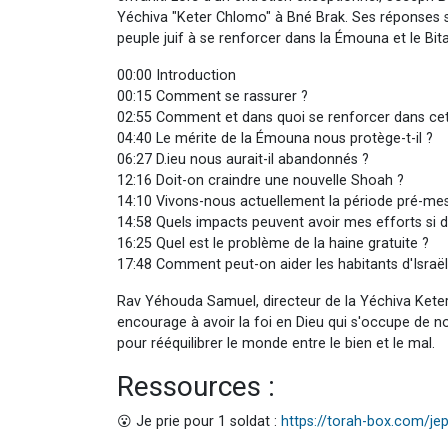
Yéchiva "Keter Chlomo" à Bné Brak. Ses réponses so
peuple juif à se renforcer dans la Émouna et le Bita
00:00 Introduction
00:15 Comment se rassurer ?
02:55 Comment et dans quoi se renforcer dans cette
04:40 Le mérite de la Émouna nous protège-t-il ?
06:27 D.ieu nous aurait-il abandonnés ?
12:16 Doit-on craindre une nouvelle Shoah ?
14:10 Vivons-nous actuellement la période pré-mes
14:58 Quels impacts peuvent avoir mes efforts si d’
16:25 Quel est le problème de la haine gratuite ?
17:48 Comment peut-on aider les habitants d'Israël
Rav Yéhouda Samuel, directeur de la Yéchiva Keter 
encourage à avoir la foi en Dieu qui s'occupe de no
pour rééquilibrer le monde entre le bien et le mal.
Ressources :
😮 Je prie pour 1 soldat :
https://torah-box.com/je