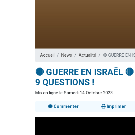
Nouvelle émis
61 personnes
Ariel vient 
Il reste 
Eva vient de
Accueil
News
Actualité
🔴 GUERRE EN I
🔴 GUERRE EN ISRAËL 
9 QUESTIONS !
Mis en ligne le Samedi 14 Octobre 2023
Commenter
Imprimer