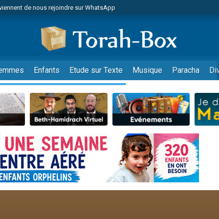
viennent de nous rejoindre sur WhatsApp
viennent de nous rejoindre sur WhatsApp
de donner son Maasser
es viennent de faire un don pour 5 jours de vacances aux Orphelins
es viennent de faire un don pour Diane, 80 ans, dans un appartement insalub
emmes
Enfants
Etude sur Texte
Musique
Paracha
Di
 viennent de demander une bénédiction
viennent de nous rejoindre sur WhatsApp
nnes viennent de faire un don pour Sauvez la jambe de Yohan
49 places pour étudier en groupe sur Zoom
lles musiques dans Torah-Box Music
viennent de nous rejoindre sur WhatsApp
viennent de nous rejoindre sur WhatsApp
viennent de nous rejoindre sur WhatsApp
les musiques dans Torah-Box Music
es viennent de faire un don pour Tsédaka : pauvres d'Israel