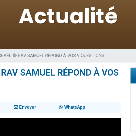
sion radio : Visions de grandeur n°104 : Le Chabbath et le Birkat Hamazone à 
 viennent de demander une bénédiction
de donner son Maasser
49 places pour étudier en groupe sur Zoom
 donner son Maasser
SRAËL 🔴 RAV SAMUEL RÉPOND À VOS 9 QUESTIONS !
 RAV SAMUEL RÉPOND À VOS
Envoyer
WhatsApp