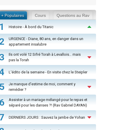
+ Populaires
Cours
Questions au Rav
1
Histoire - À bord du Titanic
2
URGENCE - Diane, 80 ans, en danger dans un
appartement insalubre
3
Ils ont volé 12 Sifré Torah à Levallois… mais
pas la Torah
4
L'édito de la semaine - En visite chez le Steipler
5
Je manque d'estime de moi, comment y
remédier ?
6
Assister à un mariage mélangé pour le repas et
séparé pour les danses ?! (Rav Gabriel DAYAN)
7
DERNIERS JOURS : Sauvez la jambe de Yohan