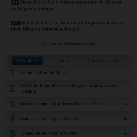
Dimanche 16 Août |
Venez rencontrer le Admour
J-8
de Ungvar à Natanya!
Mardi 18 Août |
Le Admour de Ungvar recevra en
J-10
plein Kikar de Natanya à Alonzo!
Voir tous les événements à venir
+ Populaires
Cours
Questions au Rav
1
Histoire - À bord du Titanic
2
URGENCE - Diane, 80 ans, en danger dans un appartement
insalubre
3
Mitsva en panique 😨 Arriver à l'heure à la Téfila
4
Panique à la boulangerie Cachère
5
Horaires du Jeûne de Ticha Béav