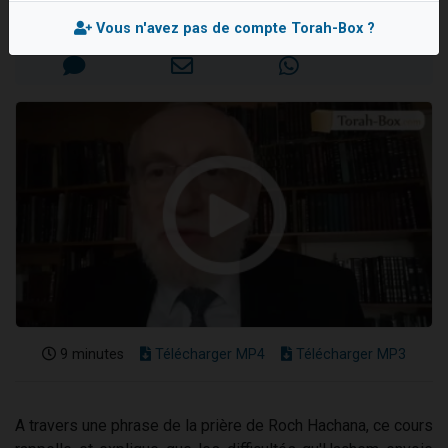
Il reste 49 places pour étudier en groupe sur Zoom
Mis en ligne le Dimanche 12 Avril 2020
Vous n'avez pas de compte Torah-Box ?
12 nouvelles musiques dans Torah-Box Music
3 personnes viennent de nous rejoindre sur WhatsApp
2 personnes viennent de nous rejoindre sur WhatsApp
2 personnes viennent de nous rejoindre sur WhatsApp
9 minutes
Télécharger MP4
Télécharger MP3
A travers une phrase de la prière de Roch Hachana, ce cours