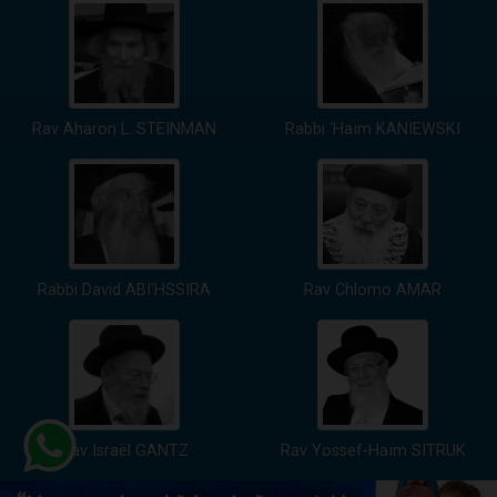
Rav Aharon L. STEINMAN
Rabbi 'Haïm KANIEWSKI
Rabbi David ABI'HSSIRA
Rav Chlomo AMAR
Rav Israël GANTZ
Rav Yossef-Haïm SITRUK