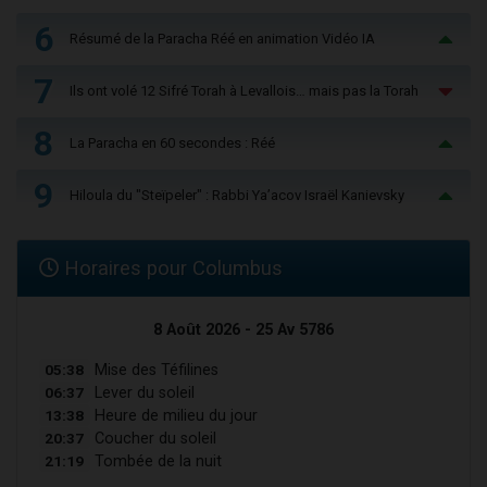
6
Résumé de la Paracha Réé en animation Vidéo IA
7
Ils ont volé 12 Sifré Torah à Levallois… mais pas la Torah
8
La Paracha en 60 secondes : Réé
9
Hiloula du "Steïpeler" : Rabbi Ya’acov Israël Kanievsky
Horaires pour Columbus
8 Août 2026 - 25 Av 5786
05:38
Mise des Téfilines
06:37
Lever du soleil
13:38
Heure de milieu du jour
20:37
Coucher du soleil
21:19
Tombée de la nuit