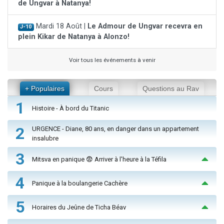
de Ungvar à Natanya!
Mardi 18 Août |
Le Admour de Ungvar recevra en
J-10
plein Kikar de Natanya à Alonzo!
Voir tous les événements à venir
+ Populaires
Cours
Questions au Rav
1
Histoire - À bord du Titanic
2
URGENCE - Diane, 80 ans, en danger dans un appartement
insalubre
3
Mitsva en panique 😨 Arriver à l'heure à la Téfila
4
Panique à la boulangerie Cachère
5
Horaires du Jeûne de Ticha Béav