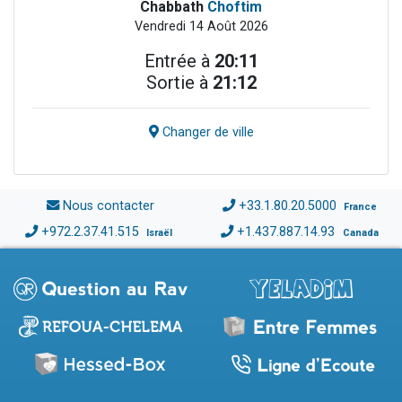
Chabbath
Choftim
Vendredi 14 Août 2026
Entrée à
20:11
Sortie à
21:12
Changer de ville
Nous contacter
+33.1.80.20.5000
France
+972.2.37.41.515
+1.437.887.14.93
Israël
Canada