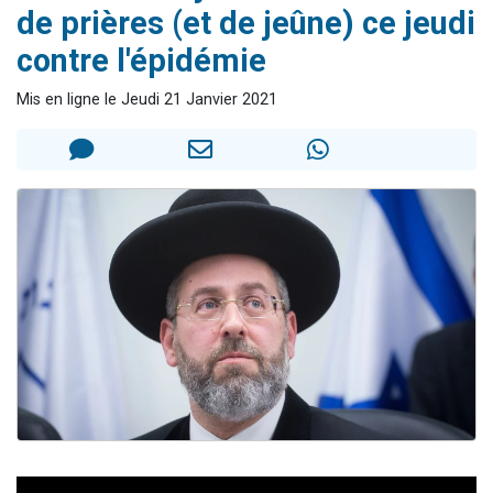
de prières (et de jeûne) ce jeudi
Il reste 49 places pour étudier en groupe sur Zoom
contre l'épidémie
12 nouvelles musiques dans Torah-Box Music
3 personnes viennent de nous rejoindre sur WhatsApp
Mis en ligne le Jeudi 21 Janvier 2021
2 personnes viennent de nous rejoindre sur WhatsApp
2 personnes viennent de nous rejoindre sur WhatsApp