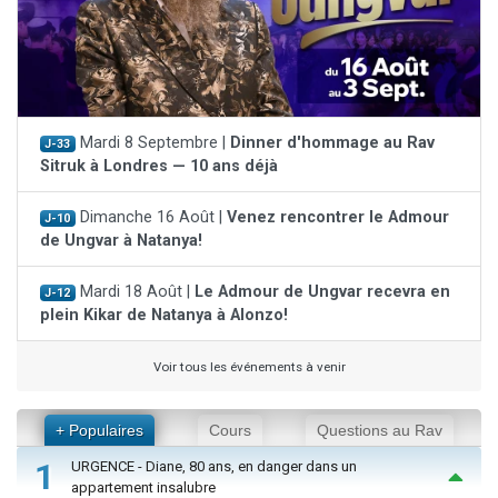
Mardi 8 Septembre |
Dinner d'hommage au Rav
J-33
Sitruk à Londres — 10 ans déjà
Dimanche 16 Août |
Venez rencontrer le Admour
J-10
de Ungvar à Natanya!
Mardi 18 Août |
Le Admour de Ungvar recevra en
J-12
plein Kikar de Natanya à Alonzo!
Voir tous les événements à venir
+ Populaires
Cours
Questions au Rav
1
URGENCE - Diane, 80 ans, en danger dans un
appartement insalubre