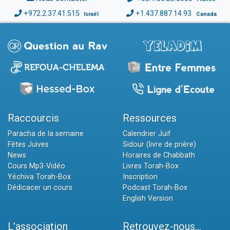
+972.2.37.41.515
+1.437.887.14.93
Israël
Canada
Raccourcis
Ressources
Paracha de la semaine
Calendrier Juif
Fêtes Juives
Sidour (livre de prière)
News
Horaires de Chabbath
Cours Mp3-Vidéo
Livres Torah-Box
Yéchiva Torah-Box
Inscription
Dédicacer un cours
Podcast Torah-Box
English Version
L'association
Retrouvez-nous...