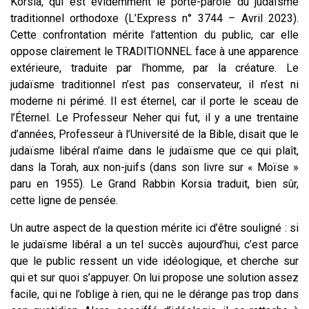
Korsia, qui est évidemment le porte-parole du judaïsme
traditionnel orthodoxe (L’Express n° 3744 – Avril 2023).
Cette confrontation mérite l’attention du public, car elle
oppose clairement le TRADITIONNEL face à une apparence
extérieure, traduite par l’homme, par la créature. Le
judaïsme traditionnel n’est pas conservateur, il n’est ni
moderne ni périmé. Il est éternel, car il porte le sceau de
l’Éternel. Le Professeur Neher qui fut, il y a une trentaine
d’années, Professeur à l’Université de la Bible, disait que le
judaïsme libéral n’aime dans le judaïsme que ce qui plaît,
dans la Torah, aux non-juifs (dans son livre sur « Moïse »
paru en 1955). Le Grand Rabbin Korsia traduit, bien sûr,
cette ligne de pensée.
Un autre aspect de la question mérite ici d’être souligné : si
le judaïsme libéral a un tel succès aujourd’hui, c’est parce
que le public ressent un vide idéologique, et cherche sur
qui et sur quoi s’appuyer. On lui propose une solution assez
facile, qui ne l’oblige à rien, qui ne le dérange pas trop dans