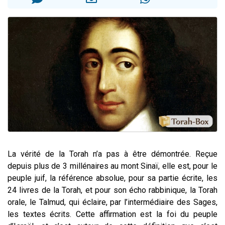
61 personnes viennent de demander une bénédiction
Il reste 49 places pour étudier en groupe sur Zoom
Ariel vient de donner son Maasser
Nathaniel vient de donner son Maasser
4 personnes viennent de nous rejoindre sur WhatsApp
La vérité de la Torah n’a pas à être démontrée. Reçue
depuis plus de 3 millénaires au mont Sinaï, elle est, pour le
peuple juif, la référence absolue, pour sa partie écrite, les
24 livres de la Torah, et pour son écho rabbinique, la Torah
orale, le Talmud, qui éclaire, par l’intermédiaire des Sages,
les textes écrits. Cette affirmation est la foi du peuple