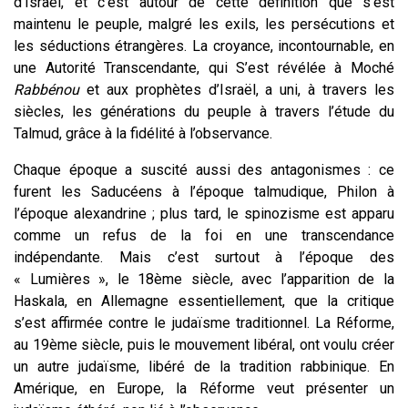
d’Israël, et c’est autour de cette définition que s’est
maintenu le peuple, malgré les exils, les persécutions et
les séductions étrangères. La croyance, incontournable, en
une Autorité Transcendante, qui S’est révélée à Moché
Rabbénou
et aux prophètes d’Israël, a uni, à travers les
siècles, les générations du peuple à travers l’étude du
Talmud, grâce à la fidélité à l’observance.
Chaque époque a suscité aussi des antagonismes : ce
furent les Saducéens à l’époque talmudique, Philon à
l’époque alexandrine ; plus tard, le spinozisme est apparu
comme un refus de la foi en une transcendance
indépendante. Mais c’est surtout à l’époque des
« Lumières », le 18
ème
siècle, avec l’apparition de la
Haskala, en Allemagne essentiellement, que la critique
s’est affirmée contre le judaïsme traditionnel. La Réforme,
au 19
ème
siècle, puis le mouvement libéral, ont voulu créer
un autre judaïsme, libéré de la tradition rabbinique. En
Amérique, en Europe, la Réforme veut présenter un