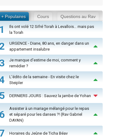
+ Populaires
Cours
Questions au Rav
1
Ils ont volé 12 Sifré Torah à Levallois… mais pas
la Torah
2
URGENCE - Diane, 80 ans, en danger dans un
appartement insalubre
3
Je manque d'estime de moi, comment y
remédier ?
4
L'édito de la semaine - En visite chez le
Steipler
5
DERNIERS JOURS : Sauvez la jambe de Yohan
Assister à un mariage mélangé pour le repas
6
et séparé pour les danses ?! (Rav Gabriel
DAYAN)
7
Horaires du Jeûne de Ticha Béav