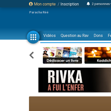
Mon compte
/
Inscription
2 personnes 
3 personnes 
Paracha Réé
2 nouvel
8 personn
4 personn
Vidéos
Question au Rav
Dons
F
Nouvelle émis
61 personnes
39 perso
Il reste 
Ariel vient 
Nathaniel vi
6 personn
2 personn
10 personnes
Il reste 