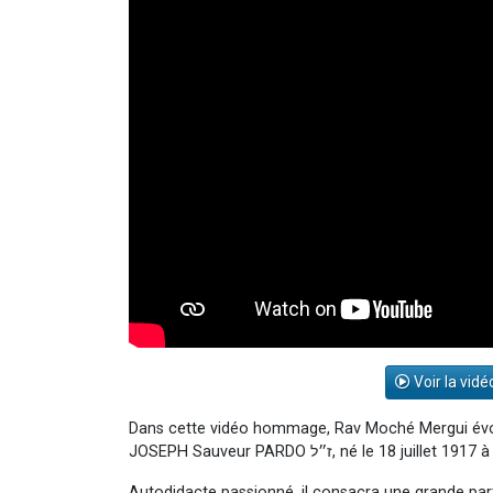
Voir la vidé
Dans cette vidéo hommage, Rav Moché Mergui évoq
JOSEPH Sauveur PARDO ז״ל, né l
Autodidacte passionné, il consacra une grande part