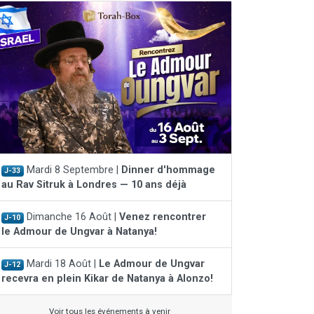
Mardi 8 Septembre |
Dinner d'hommage
J-33
au Rav Sitruk à Londres — 10 ans déjà
Dimanche 16 Août |
Venez rencontrer
J-10
le Admour de Ungvar à Natanya!
Mardi 18 Août |
Le Admour de Ungvar
J-12
recevra en plein Kikar de Natanya à Alonzo!
Voir tous les événements à venir