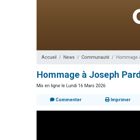
Dovan vient 
2 personnes 
2 personnes 
Malgorzata v
3 personnes 
Accueil
News
Communauté
Hommage à 
Hommage à Joseph Pard
Mis en ligne le Lundi 16 Mars 2026
Commenter
Imprimer