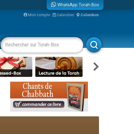
WhatsApp Torah-Box
Mon compte
Calendrier
Columbus
re
vertissements
Livres
Rabbanim
travers le temps
 leur maman
...