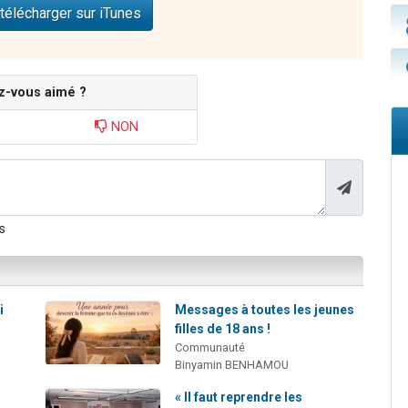
télécharger sur iTunes
z-vous aimé ?
NON
s
i
Messages à toutes les jeunes
filles de 18 ans !
Communauté
Binyamin BENHAMOU
« Il faut reprendre les