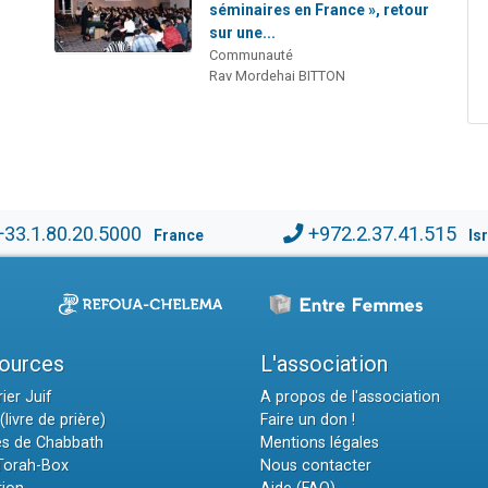
séminaires en France », retour
sur une...
Communauté
Rav Mordehai BITTON
+33.1.80.20.5000
+972.2.37.41.515
France
Is
ources
L'association
ier Juif
A propos de l'association
(livre de prière)
Faire un don !
es de Chabbath
Mentions légales
 Torah-Box
Nous contacter