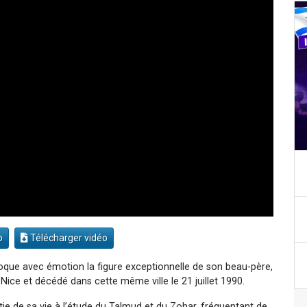
o
Télécharger vidéo
ue avec émotion la figure exceptionnelle de son beau-père,
e 18 juillet 1917 à Nice et décédé dans cette même ville le 21 juillet 1990.
ie de sa vie à l’étude du Talmud et du Zohar, fréquentant de