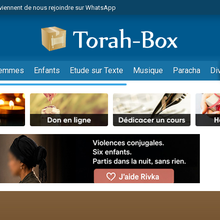
viennent de nous rejoindre sur WhatsApp
viennent de nous rejoindre sur WhatsApp
les musiques dans Torah-Box Music
es viennent de faire un don pour Tsédaka : pauvres d'Israel
es viennent de faire un don pour Diane, 80 ans, dans un appartement insalub
emmes
Enfants
Etude sur Texte
Musique
Paracha
Di
sion radio : Visions de grandeur n°104 : Le Chabbath et le Birkat Hamazone à 
 viennent de demander une bénédiction
nnes viennent de faire un don pour Sauvez la jambe de Yohan
49 places pour étudier en groupe sur Zoom
de donner son Maasser
ent de donner son Maasser
es viennent de faire un don pour 5 enfants déjà orphelins risquent de perdre
es viennent de faire un don pour Reloger Rivka, 6 enfants, victime de violences
 viennent de demander une bénédiction
49 places pour étudier en groupe sur Zoom