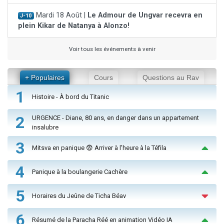
Mardi 18 Août |
Le Admour de Ungvar recevra en
J-10
plein Kikar de Natanya à Alonzo!
Voir tous les événements à venir
+ Populaires
Cours
Questions au Rav
1
Histoire - À bord du Titanic
2
URGENCE - Diane, 80 ans, en danger dans un appartement
insalubre
3
Mitsva en panique 😨 Arriver à l'heure à la Téfila
4
Panique à la boulangerie Cachère
5
Horaires du Jeûne de Ticha Béav
6
Résumé de la Paracha Réé en animation Vidéo IA