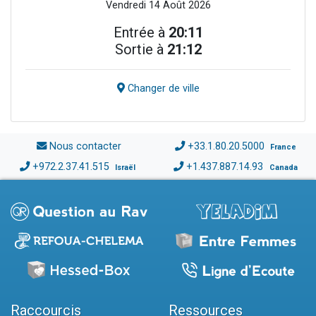
Vendredi 14 Août 2026
Entrée à
20:11
Sortie à
21:12
Changer de ville
Nous contacter
+33.1.80.20.5000
France
+972.2.37.41.515
+1.437.887.14.93
Israël
Canada
Raccourcis
Ressources