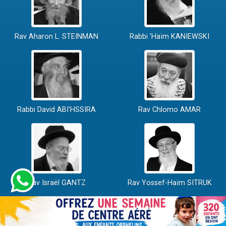
Rav Aharon L. STEINMAN
Rabbi 'Haïm KANIEWSKI
Rabbi David ABI'HSSIRA
Rav Chlomo AMAR
Rav Israël GANTZ
Rav Yossef-Haïm SITRUK