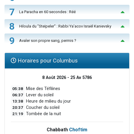
7
La Paracha en 60 secondes : Réé
8
Hiloula du "Steïpeler" : Rabbi Ya’acov Israël Kanievsky
9
Avaler son propre sang, permis ?
Horaires pour Columbus
8 Août 2026 - 25 Av 5786
05:38
Mise des Téfilines
06:37
Lever du soleil
13:38
Heure de milieu du jour
20:37
Coucher du soleil
21:19
Tombée de la nuit
Chabbath
Choftim