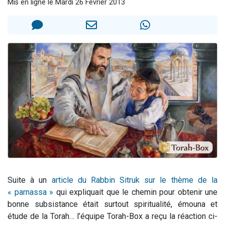
Mis en ligne le Mardi 26 Février 2013
Il reste 49 places pour étudier en groupe sur Zoom
Eva vient de donner son Maasser
4 personnes viennent de nous rejoindre sur WhatsApp
3 personnes viennent de nous rejoindre sur WhatsApp
3 personnes viennent de faire un don pour Événements Torah-Box
Suite à un
article du Rabbin Sitruk sur le thème de la
« parnassa »
qui expliquait que le chemin pour obtenir une
bonne subsistance était surtout spiritualité, émouna et
étude de la Torah… l’équipe Torah-Box a reçu la réaction ci-