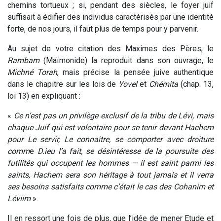
chemins tortueux ; si, pendant des siècles, le foyer juif
suffisait à édifier des individus caractérisés par une identité
forte, de nos jours, il faut plus de temps pour y parvenir.
Au sujet de votre citation des Maximes des Pères, le
Rambam
(Maïmonide) la reproduit dans son ouvrage, le
Michné Torah
, mais précise la pensée juive authentique
dans le chapitre sur les lois de
Yovel
et
Chémita
(chap. 13,
loi 13) en expliquant :
«
Ce n’est pas un privilège exclusif de la tribu de Lévi, mais
chaque Juif qui est volontaire pour se tenir devant Hachem
pour Le servir, Le connaitre, se comporter avec droiture
comm
e
D.ieu l’a fait, se désintéresse de la poursuite des
futilités qui occupent les hommes — il est saint parmi les
saints, Hachem sera son héritage à tout jamais et il verra
ses besoins satisfaits comme c’était le cas des Cohanim et
Léviim
».
Il en ressort une fois de plus, que l’idée de mener Etude et