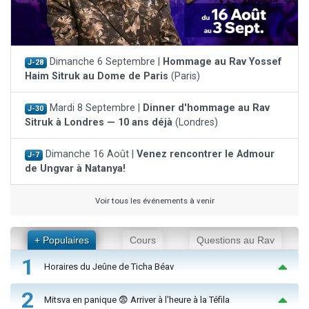
Dimanche 6 Septembre |
Hommage au Rav Yossef
J-28
Haim Sitruk au Dome de Paris
(Paris)
Mardi 8 Septembre |
Dinner d'hommage au Rav
J-30
Sitruk à Londres — 10 ans déjà
(Londres)
Dimanche 16 Août |
Venez rencontrer le Admour
J-7
de Ungvar à Natanya!
Voir tous les événements à venir
+ Populaires
Cours
Questions au Rav
1
Horaires du Jeûne de Ticha Béav
2
Mitsva en panique 😨 Arriver à l'heure à la Téfila