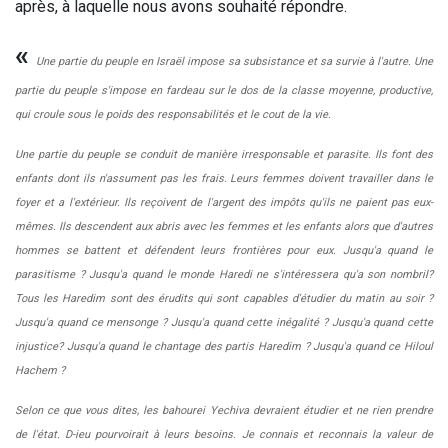
après, à laquelle nous avons souhaité répondre.
«
Une partie du peuple en Israël impose sa subsistance et sa survie à l'autre. Une
partie du peuple s'impose en fardeau sur le dos de la classe moyenne, productive,
qui croule sous le poids des responsabilités et le cout de la vie.
Une partie du peuple se conduit de manière irresponsable et parasite. Ils font des
enfants dont ils n'assument pas les frais. Leurs femmes doivent travailler dans le
foyer et a l'extérieur. Ils reçoivent de l'argent des impôts qu'ils ne paient pas eux-
mêmes. Ils descendent aux abris avec les femmes et les enfants alors que d'autres
hommes se battent et défendent leurs frontières pour eux. Jusqu'a quand le
parasitisme ? Jusqu'a quand le monde Haredi ne s'intéressera qu'a son nombril?
Tous les Haredim sont des érudits qui sont capables d'étudier du matin au soir ?
Jusqu'a quand ce mensonge ? Jusqu'a quand cette inégalité ? Jusqu'a quand cette
injustice? Jusqu'a quand le chantage des partis Haredim ? Jusqu'a quand ce Hiloul
Hachem ?
Selon ce que vous dites, les bahourei Yechiva devraient étudier et ne rien prendre
de l'état. D-ieu pourvoirait à leurs besoins. Je connais et reconnais la valeur de