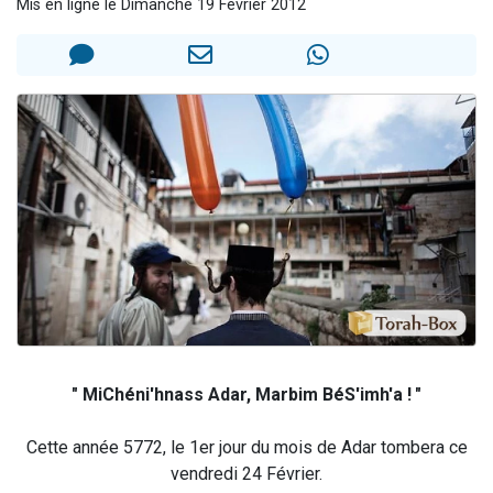
Mis en ligne le Dimanche 19 Février 2012
Ariel vient de donner son Maasser
Il reste 49 places pour étudier en groupe sur Zoom
Nathaniel vient de donner son Maasser
6 personnes viennent de faire un don pour 5 enfants déjà orphelins risquent de perdre leur maman
3 personnes viennent de nous rejoindre sur WhatsApp
" MiChéni'hnass Adar, Marbim BéS'imh'a !
"
Cette année 5772, le 1er jour du mois de Adar tombera ce
vendredi 24 Février.