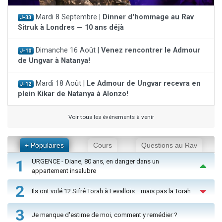
Mardi 8 Septembre |
Dinner d'hommage au Rav
J-33
Sitruk à Londres — 10 ans déjà
Dimanche 16 Août |
Venez rencontrer le Admour
J-10
de Ungvar à Natanya!
Mardi 18 Août |
Le Admour de Ungvar recevra en
J-12
plein Kikar de Natanya à Alonzo!
Voir tous les événements à venir
+ Populaires
Cours
Questions au Rav
1
URGENCE - Diane, 80 ans, en danger dans un
appartement insalubre
2
Ils ont volé 12 Sifré Torah à Levallois… mais pas la Torah
3
Je manque d'estime de moi, comment y remédier ?