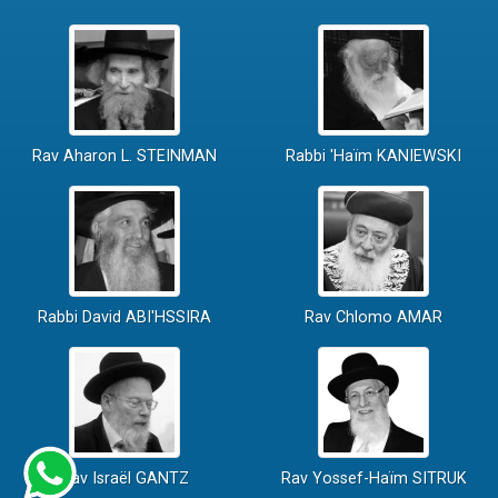
Rav Aharon L. STEINMAN
Rabbi 'Haïm KANIEWSKI
Rabbi David ABI'HSSIRA
Rav Chlomo AMAR
Rav Israël GANTZ
Rav Yossef-Haïm SITRUK