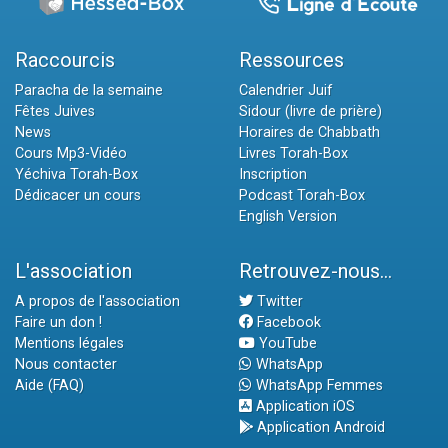
Raccourcis
Ressources
Paracha de la semaine
Calendrier Juif
Fêtes Juives
Sidour (livre de prière)
News
Horaires de Chabbath
Cours Mp3-Vidéo
Livres Torah-Box
Yéchiva Torah-Box
Inscription
Dédicacer un cours
Podcast Torah-Box
English Version
L'association
Retrouvez-nous...
A propos de l'association
Twitter
Faire un don !
Facebook
Mentions légales
YouTube
Nous contacter
WhatsApp
Aide (FAQ)
WhatsApp Femmes
Application iOS
Application Android