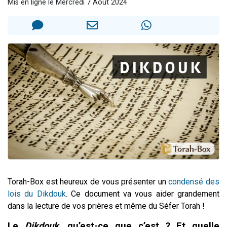
Mis en ligne le Mercredi 7 Août 2024
Il reste 49 places pour étudier en groupe sur Zoom
12 nouvelles musiques dans Torah-Box Music
3 personnes viennent de nous rejoindre sur WhatsApp
2 personnes viennent de nous rejoindre sur WhatsApp
2 personnes viennent de nous rejoindre sur WhatsApp
Torah-Box est heureux de vous présenter un
condensé des
lois du Dikdouk
. Ce document va vous aider grandement
dans la lecture de vos prières et même du Séfer Torah !
Le
Dikdouk
, qu’est-ce que c’est ? Et quelle