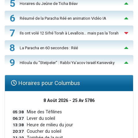
5
Horaires du Jeûne de Ticha Béav
6
Résumé de la Paracha Réé en animation Vidéo IA
7
Ils ont volé 12 Sifré Torah à Levallois… mais pas la Torah
8
La Paracha en 60 secondes : Réé
9
Hiloula du "Steïpeler" : Rabbi Ya’acov Israël Kanievsky
Horaires pour Columbus
8 Août 2026 - 25 Av 5786
05:38
Mise des Téfilines
06:37
Lever du soleil
13:38
Heure de milieu du jour
20:37
Coucher du soleil
21:19
Tombée de la nuit