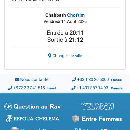
Chabbath
Choftim
Vendredi 14 Août 2026
Entrée à
20:11
Sortie à
21:12
Changer de ville
Nous contacter
+33.1.80.20.5000
France
+972.2.37.41.515
+1.437.887.14.93
Israël
Canada