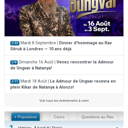
Mardi 8 Septembre |
Dinner d'hommage au Rav
J-32
Sitruk à Londres — 10 ans déjà
Dimanche 16 Août |
Venez rencontrer le Admour
J-9
de Ungvar à Natanya!
Mardi 18 Août |
Le Admour de Ungvar recevra en
J-11
plein Kikar de Natanya à Alonzo!
Voir tous les événements à venir
+ Populaires
Cours
Questions au Rav
1
Histoire - À bord du Titanic