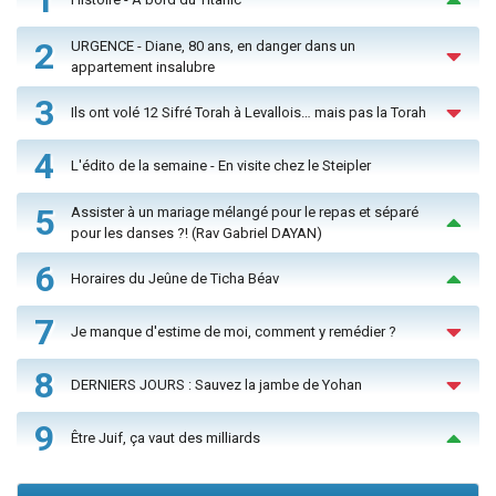
2
URGENCE - Diane, 80 ans, en danger dans un
appartement insalubre
3
Ils ont volé 12 Sifré Torah à Levallois… mais pas la Torah
4
L'édito de la semaine - En visite chez le Steipler
5
Assister à un mariage mélangé pour le repas et séparé
pour les danses ?! (Rav Gabriel DAYAN)
6
Horaires du Jeûne de Ticha Béav
7
Je manque d'estime de moi, comment y remédier ?
8
DERNIERS JOURS : Sauvez la jambe de Yohan
9
Être Juif, ça vaut des milliards