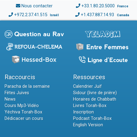
Nous contacter
+33.1.80.20.5000
France
+972.2.37.41.515
+1.437.887.14.93
Israël
Canada
Raccourcis
Ressources
Paracha de la semaine
Calendrier Juif
Fêtes Juives
Sidour (livre de prière)
News
Horaires de Chabbath
Cours Mp3-Vidéo
Livres Torah-Box
Yéchiva Torah-Box
Inscription
Dédicacer un cours
Podcast Torah-Box
English Version