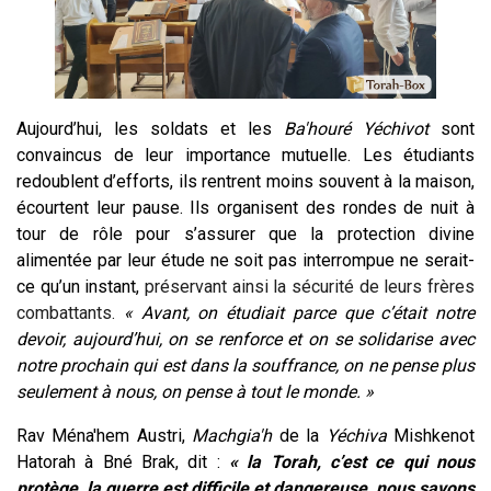
Aujourd’hui, les soldats et les
Ba'houré Yéchivot
sont
convaincus de leur importance mutuelle. Les étudiants
redoublent d’efforts, ils rentrent moins souvent à la maison,
écourtent leur pause. Ils organisent des rondes de nuit à
tour de rôle pour s’assurer que la protection divine
alimentée par leur étude ne soit pas interrompue ne serait-
ce qu’un instant,
préservant ainsi la sécurité de leurs frères
combattants.
« Avant, on étudiait parce que c’était notre
devoir, aujourd’hui, on se renforce et on se solidarise avec
notre prochain qui est dans la souffrance, on ne pense plus
seulement à nous, on pense à tout le monde. »
Rav Ména'hem Austri,
Machgia'h
de la
Yéchiva
Mishkenot
Hatorah à Bné Brak, dit :
« la Torah, c’est ce qui nous
protège, la guerre est difficile et dangereuse, nous savons