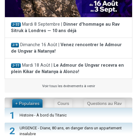
Mardi 8 Septembre |
Dinner d'hommage au Rav
J-32
Sitruk à Londres — 10 ans déjà
Dimanche 16 Août |
Venez rencontrer le Admour
J-9
de Ungvar à Natanya!
Mardi 18 Août |
Le Admour de Ungvar recevra en
J-11
plein Kikar de Natanya à Alonzo!
Voir tous les événements à venir
+ Populaires
Cours
Questions au Rav
1
Histoire - À bord du Titanic
2
URGENCE - Diane, 80 ans, en danger dans un appartement
insalubre