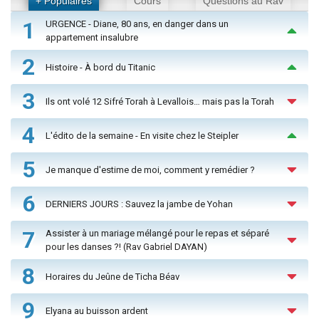
+ Populaires
Cours
Questions au Rav
1
URGENCE - Diane, 80 ans, en danger dans un
appartement insalubre
2
Histoire - À bord du Titanic
3
Ils ont volé 12 Sifré Torah à Levallois… mais pas la Torah
4
L'édito de la semaine - En visite chez le Steipler
5
Je manque d'estime de moi, comment y remédier ?
6
DERNIERS JOURS : Sauvez la jambe de Yohan
7
Assister à un mariage mélangé pour le repas et séparé
pour les danses ?! (Rav Gabriel DAYAN)
8
Horaires du Jeûne de Ticha Béav
9
Elyana au buisson ardent