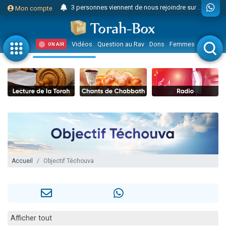
3 personnes viennent de nous rejoindre sur WhatsApp
Mon compte
Odaya vient de donner son Maasser
3 personnes viennent de faire un don pour 5 jours de vacances aux Orphelins
Vidéos
Question au Rav
Dons
Femmes
Enfants
ON AIR
3 personnes viennent de faire un don pour Diane, 80 ans, dans un appartement insalubre
2 personnes viennent de nous rejoindre sur WhatsApp
13 personnes viennent de demander une bénédiction
30 personnes viennent de faire un don pour Sauvez la jambe de Yohan
Il reste 49 places pour étudier en groupe sur Zoom
12 nouvelles musiques dans Torah-Box Music
3 personnes viennent de nous rejoindre sur WhatsApp
2 personnes viennent de nous rejoindre sur WhatsApp
Accueil
Objectif Téchouva
2 nouvelles musiques dans Torah-Box Music
3 personnes viennent de nous rejoindre sur WhatsApp
8 personnes viennent de faire un don pour Tsédaka : pauvres d'Israel
Afficher tout
Nouvelle émission radio : Visions de grandeur n°104 : Le Chabbath et le Birkat Hamazone à travers le temps