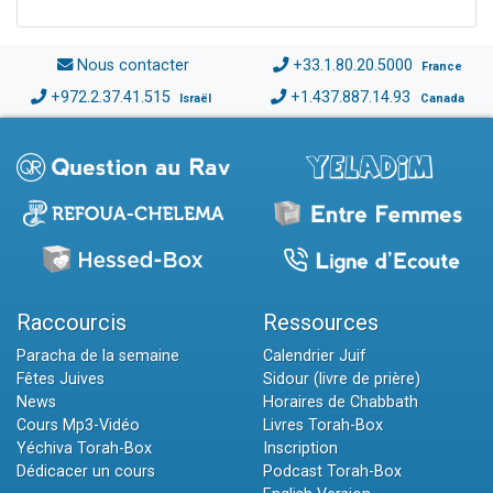
Nous contacter
+33.1.80.20.5000
France
+972.2.37.41.515
+1.437.887.14.93
Israël
Canada
Raccourcis
Ressources
Paracha de la semaine
Calendrier Juif
Fêtes Juives
Sidour (livre de prière)
News
Horaires de Chabbath
Cours Mp3-Vidéo
Livres Torah-Box
Yéchiva Torah-Box
Inscription
Dédicacer un cours
Podcast Torah-Box