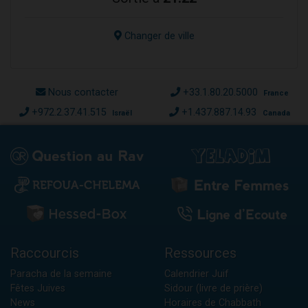
Changer de ville
Nous contacter
+33.1.80.20.5000
France
+972.2.37.41.515
+1.437.887.14.93
Israël
Canada
Raccourcis
Ressources
Paracha de la semaine
Calendrier Juif
Fêtes Juives
Sidour (livre de prière)
News
Horaires de Chabbath