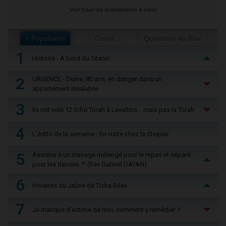
Voir tous les événements à venir
+ Populaires
Cours
Questions au Rav
1
Histoire - À bord du Titanic
2
URGENCE - Diane, 80 ans, en danger dans un
appartement insalubre
3
Ils ont volé 12 Sifré Torah à Levallois… mais pas la Torah
4
L'édito de la semaine - En visite chez le Steipler
5
Assister à un mariage mélangé pour le repas et séparé
pour les danses ?! (Rav Gabriel DAYAN)
6
Horaires du Jeûne de Ticha Béav
7
Je manque d'estime de moi, comment y remédier ?