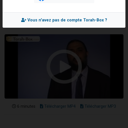
Rav David SHOUSHANA
2 personnes viennent de nous rejoindre sur WhatsApp
Mis en ligne le Vendredi 3 Juillet 2015
2 nouvelles musiques dans Torah-Box Music
Vous n'avez pas de compte Torah-Box ?
3 personnes viennent de nous rejoindre sur WhatsApp
8 personnes viennent de faire un don pour Tsédaka : pauvres d'Israel
2 personnes viennent de faire un don pour 1 Journée de Vacances Pour les Enfants
6 minutes
Télécharger MP4
Télécharger MP3