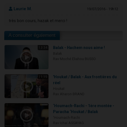
Laurie M.
19/07/2016 - 19h12
très bon cours, hazak et merci !
A consulter également
Balak - Hachem nous aime !
13:34
Balak
Rav Moché Eliahou BUSSO
'Houkat / Balak - Aux frontières du
11:15
réel
Houkat
Rav Aharon BRAND
‘Houmach-Rachi - 1ère montée -
Paracha ‘Houkat / Balak
‘Houmach-Rachi
Rav Ichaï ASSAYAG