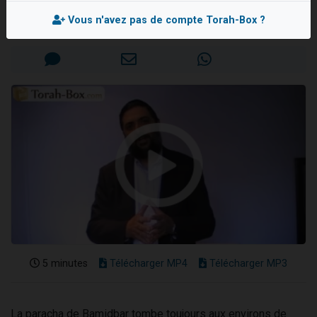
Rav David SHOUSHANA
Nouvelle émission radio : Visions de grandeur n°104 : Le Chabbath et le Birkat Hamazone à travers le temps
Vous n'avez pas de compte Torah-Box ?
Mis en ligne le Vendredi 22 Mai 2015
61 personnes viennent de demander une bénédiction
Ariel vient de donner son Maasser
Il reste 49 places pour étudier en groupe sur Zoom
Eva vient de donner son Maasser
5 minutes
Télécharger MP4
Télécharger MP3
La paracha de Bamidbar tombe toujours aux environs de