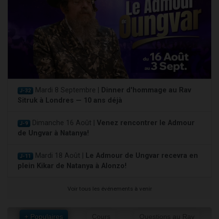
Mardi 8 Septembre |
Dinner d'hommage au Rav
J-32
Sitruk à Londres — 10 ans déjà
Dimanche 16 Août |
Venez rencontrer le Admour
J-9
de Ungvar à Natanya!
Mardi 18 Août |
Le Admour de Ungvar recevra en
J-11
plein Kikar de Natanya à Alonzo!
Voir tous les événements à venir
+ Populaires
Cours
Questions au Rav