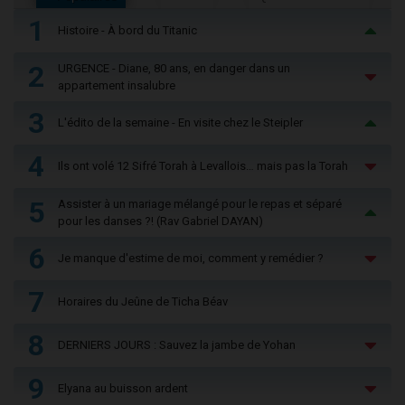
1
Histoire - À bord du Titanic
2
URGENCE - Diane, 80 ans, en danger dans un
appartement insalubre
3
L'édito de la semaine - En visite chez le Steipler
4
Ils ont volé 12 Sifré Torah à Levallois… mais pas la Torah
5
Assister à un mariage mélangé pour le repas et séparé
pour les danses ?! (Rav Gabriel DAYAN)
6
Je manque d'estime de moi, comment y remédier ?
7
Horaires du Jeûne de Ticha Béav
8
DERNIERS JOURS : Sauvez la jambe de Yohan
9
Elyana au buisson ardent