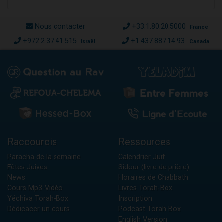
Nous contacter
+33.1.80.20.5000
France
+972.2.37.41.515
+1.437.887.14.93
Israël
Canada
Raccourcis
Ressources
Paracha de la semaine
Calendrier Juif
Fêtes Juives
Sidour (livre de prière)
News
Horaires de Chabbath
Cours Mp3-Vidéo
Livres Torah-Box
Yéchiva Torah-Box
Inscription
Dédicacer un cours
Podcast Torah-Box
English Version