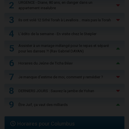
2
URGENCE - Diane, 80 ans, en danger dans un
appartement insalubre
3
Ils ont volé 12 Sifré Torah à Levallois… mais pas la Torah
4
L'édito de la semaine - En visite chez le Steipler
5
Assister à un mariage mélangé pour le repas et séparé
pour les danses ?! (Rav Gabriel DAYAN)
6
Horaires du Jeûne de Ticha Béav
7
Je manque d'estime de moi, comment y remédier ?
8
DERNIERS JOURS : Sauvez la jambe de Yohan
9
Être Juif, ça vaut des milliards
Horaires pour Columbus