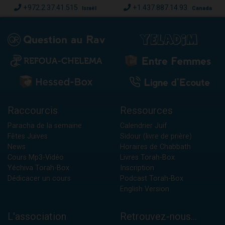
+972.2.37.41.515
+1.437.887.14.93
Israël
Canada
Raccourcis
Ressources
Paracha de la semaine
Calendrier Juif
Fêtes Juives
Sidour (livre de prière)
News
Horaires de Chabbath
Cours Mp3-Vidéo
Livres Torah-Box
Yéchiva Torah-Box
Inscription
Dédicacer un cours
Podcast Torah-Box
English Version
L'association
Retrouvez-nous...