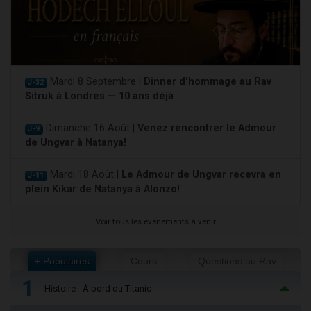
Mardi 8 Septembre |
Dinner d'hommage au Rav
J-32
Sitruk à Londres — 10 ans déjà
Dimanche 16 Août |
Venez rencontrer le Admour
J-9
de Ungvar à Natanya!
Mardi 18 Août |
Le Admour de Ungvar recevra en
J-11
plein Kikar de Natanya à Alonzo!
Voir tous les événements à venir
+ Populaires
Cours
Questions au Rav
1
Histoire - À bord du Titanic