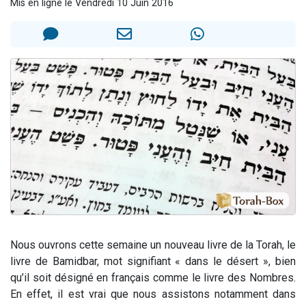
Mis en ligne le Vendredi 10 Juin 2016
6 personnes viennent de faire un don pour 5 enfants déjà orphelins risquent de perdre leur maman
2 personnes viennent de faire un don pour Reloger Rivka, 6 enfants, victime de violences...
10 personnes viennent de demander une bénédiction
Il reste 49 places pour étudier en groupe sur Zoom
3 personnes viennent de faire un don pour Diane, 80 ans, dans un appartement insalubre
Nous ouvrons cette semaine un nouveau livre de la Torah, le
livre de Bamidbar, mot signifiant « dans le désert », bien
qu’il soit désigné en français comme le livre des Nombres.
En effet, il est vrai que nous assistons notamment dans