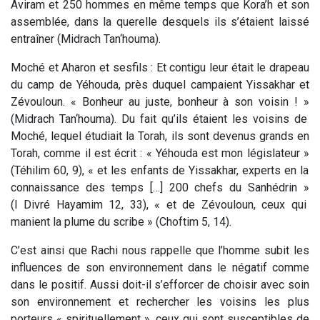
Aviram et 250 hommes en même temps que Kora’h et son
assemblée, dans la querelle desquels ils s’étaient laissé
entraîner (Midrach Tan‘houma).
Moché et Aharon et ses
fils
: Et contigu leur était le drapeau
du camp de Yéhouda, près duquel campaient Yissakhar et
Zévouloun.
«
Bonheur au juste, bonheur à son voisin !
»
(Midrach Tan‘houma). Du fait qu’ils étaient les voisins de
Moché, lequel étudiait la Torah, ils sont devenus grands en
Torah, comme il est écrit :
«
Yéhouda est mon législateur
»
(Téhilim 60, 9),
«
et les enfants de Yissakhar, experts en la
connaissance des temps […] 200 chefs du Sanhédrin
»
(I Divré Hayamim 12, 33),
«
et de Zévouloun, ceux qui
manient la plume du scribe
»
(Choftim 5, 14).
C’est ainsi que Rachi nous rappelle que l’homme subit les
influences de son environnement dans le négatif comme
dans le positif. Aussi doit-il s’efforcer de choisir avec soin
son environnement et rechercher les voisins les plus
porteurs « spirituellement », ceux qui sont susceptibles de