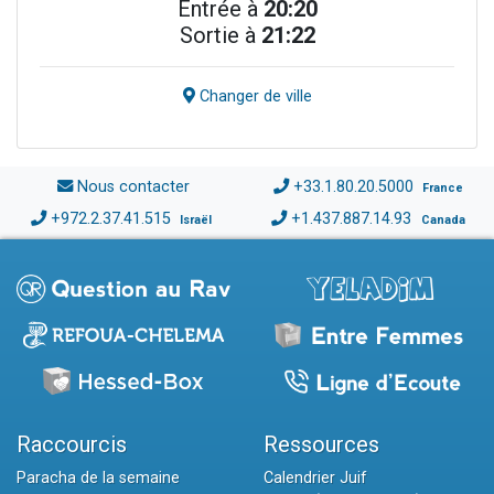
Entrée à
20:20
Sortie à
21:22
Changer de ville
Nous contacter
+33.1.80.20.5000
France
+972.2.37.41.515
+1.437.887.14.93
Israël
Canada
Raccourcis
Ressources
Paracha de la semaine
Calendrier Juif