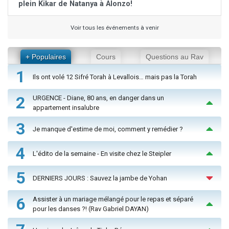
plein Kikar de Natanya à Alonzo!
Voir tous les événements à venir
+ Populaires
Cours
Questions au Rav
1
Ils ont volé 12 Sifré Torah à Levallois… mais pas la Torah
2
URGENCE - Diane, 80 ans, en danger dans un
appartement insalubre
3
Je manque d'estime de moi, comment y remédier ?
4
L'édito de la semaine - En visite chez le Steipler
5
DERNIERS JOURS : Sauvez la jambe de Yohan
6
Assister à un mariage mélangé pour le repas et séparé
pour les danses ?! (Rav Gabriel DAYAN)