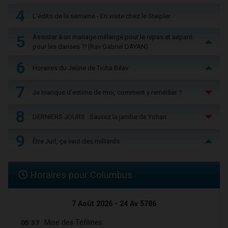
4
L'édito de la semaine - En visite chez le Steipler
5
Assister à un mariage mélangé pour le repas et séparé
pour les danses ?! (Rav Gabriel DAYAN)
6
Horaires du Jeûne de Ticha Béav
7
Je manque d'estime de moi, comment y remédier ?
8
DERNIERS JOURS : Sauvez la jambe de Yohan
9
Être Juif, ça vaut des milliards
Horaires pour Columbus
7 Août 2026 - 24 Av 5786
05:37
Mise des Téfilines