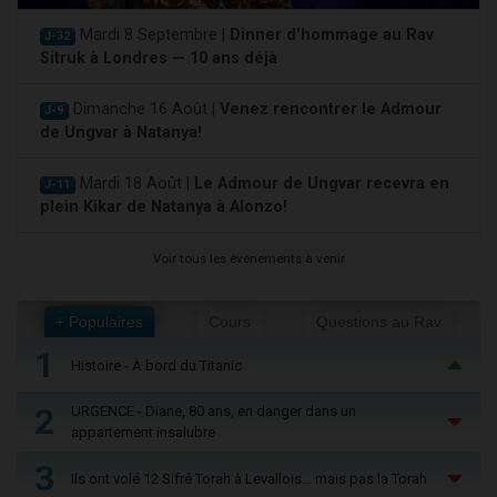
Mardi 8 Septembre |
Dinner d'hommage au Rav
J-32
Sitruk à Londres — 10 ans déjà
Dimanche 16 Août |
Venez rencontrer le Admour
J-9
de Ungvar à Natanya!
Mardi 18 Août |
Le Admour de Ungvar recevra en
J-11
plein Kikar de Natanya à Alonzo!
Voir tous les événements à venir
+ Populaires
Cours
Questions au Rav
1
Histoire - À bord du Titanic
2
URGENCE - Diane, 80 ans, en danger dans un
appartement insalubre
3
Ils ont volé 12 Sifré Torah à Levallois… mais pas la Torah