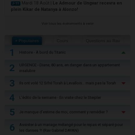
Mardi 18 Août |
Le Admour de Ungvar recevra en
J-11
plein Kikar de Natanya à Alonzo!
Voir tous les événements à venir
+ Populaires
Cours
Questions au Rav
1
Histoire - À bord du Titanic
2
URGENCE - Diane, 80 ans, en danger dans un appartement
insalubre
3
Ils ont volé 12 Sifré Torah à Levallois… mais pas la Torah
4
L'édito de la semaine - En visite chez le Steipler
5
Je manque d'estime de moi, comment y remédier ?
6
Assister à un mariage mélangé pour le repas et séparé pour
les danses ?! (Rav Gabriel DAYAN)