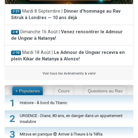
Mardi 8 Septembre |
Dinner d'hommage au Rav
J-31
Sitruk à Londres — 10 ans déjà
Dimanche 16 Août |
Venez rencontrer le Admour
J-8
de Ungvar à Natanya!
Mardi 18 Août |
Le Admour de Ungvar recevra en
J-10
plein Kikar de Natanya à Alonzo!
Voir tous les événements à venir
+ Populaires
Cours
Questions au Rav
1
Histoire - À bord du Titanic
2
URGENCE - Diane, 80 ans, en danger dans un appartement
insalubre
3
Mitsva en panique 😨 Arriver à l'heure à la Téfila