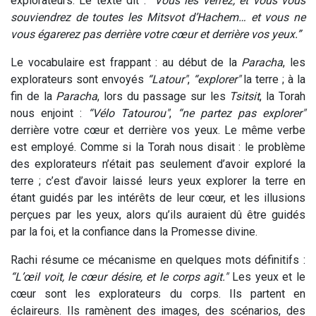
explorateurs. Le texte dit :
“Vous les verrez, et vous vous
souviendrez de toutes les Mitsvot d’Hachem… et vous ne
vous égarerez pas derrière votre cœur et derrière vos yeux.”
Le vocabulaire est frappant : au début de la
Paracha
, les
explorateurs sont envoyés
“
Latour"
,
“
explorer"
la terre ; à la
fin de la
Paracha
, lors du passage sur les
Tsitsit
, la Torah
nous enjoint :
“
Vélo Tatourou"
,
“
ne partez pas explorer"
derrière votre cœur et derrière vos yeux. Le même verbe
est employé. Comme si la Torah nous disait : le problème
des explorateurs n’était pas seulement d’avoir exploré la
terre ; c’est d’avoir laissé leurs yeux explorer la terre en
étant guidés par les intérêts de leur cœur, et les illusions
perçues par les yeux, alors qu’ils auraient dû être guidés
par la foi, et la confiance dans la Promesse divine.
Rachi résume ce mécanisme en quelques mots définitifs :
“L’œil voit, le cœur désire, et le corps agit.
"
Les yeux et le
cœur sont les explorateurs du corps. Ils partent en
éclaireurs. Ils ramènent des images, des scénarios, des