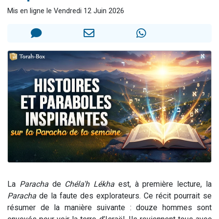
13 personnes viennent de demander une bénédiction
Mis en ligne le Vendredi 12 Juin 2026
30 personnes viennent de faire un don pour Sauvez la jambe de Yohan
Il reste 49 places pour étudier en groupe sur Zoom
12 nouvelles musiques dans Torah-Box Music
29 personnes viennent de demander une bénédiction
La
Paracha
de
Chéla'h Lékha
est, à première lecture, la
Paracha
de la faute des explorateurs. Ce récit pourrait se
résumer de la manière suivante : douze hommes sont