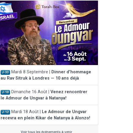
Mardi 8 Septembre |
Dinner d'hommage
J-33
au Rav Sitruk à Londres — 10 ans déjà
Dimanche 16 Août |
Venez rencontrer
J-10
le Admour de Ungvar à Natanya!
Mardi 18 Août |
Le Admour de Ungvar
J-12
recevra en plein Kikar de Natanya à Alonzo!
Voir tous les événements à venir