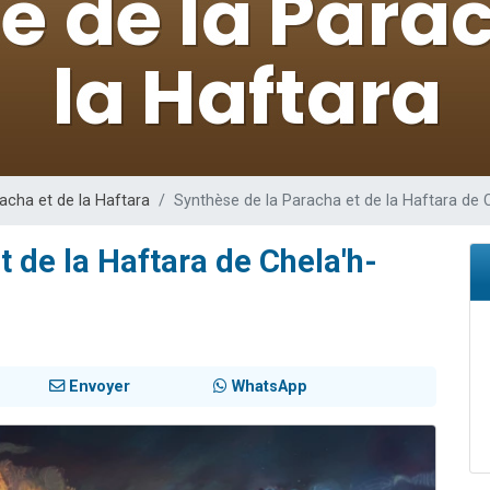
es viennent de faire un don pour 5 enfants déjà orphelins risquent de perdre
es viennent de faire un don pour Reloger Rivka, 6 enfants, victime de violences
 viennent de demander une bénédiction
49 places pour étudier en groupe sur Zoom
es viennent de faire un don pour Diane, 80 ans, dans un appartement insalub
acha et de la Haftara
Synthèse de la Paracha et de la Haftara de 
t de la Haftara de Chela'h-
Envoyer
WhatsApp