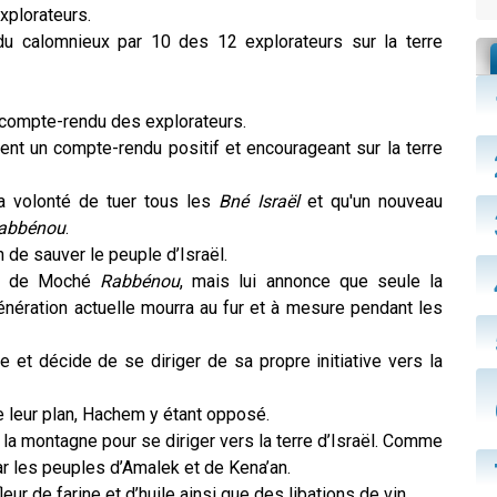
xplorateurs.
du calomnieux par 10 des 12 explorateurs sur la terre
e compte-rendu des explorateurs.
ent un compte-rendu positif et encourageant sur la terre
 volonté de tuer tous les
Bné Israël
et qu'un nouveau
abbénou
.
 de sauver le peuple d’Israël.
ère de Moché
Rabbénou
, mais lui annonce que seule la
génération actuelle mourra au fur et à mesure pendant les
e et décide de se diriger de sa propre initiative vers la
e leur plan, Hachem y étant opposé.
t la montagne pour se diriger vers la terre d’Israël. Comme
ar les peuples d’Amalek et de Kena’an.
eur de farine et d’huile ainsi que des libations de vin.