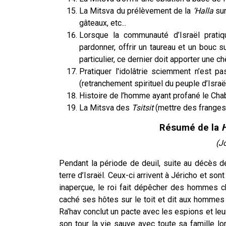
La Mitsva du prélèvement de la
‘Halla
sur
gâteaux, etc...
Lorsque la communauté d’Israël pratique
pardonner, offrir un taureau et un bouc s
particulier, ce dernier doit apporter une c
Pratiquer l'idolâtrie sciemment n’est 
(retranchement spirituel du peuple d’Israël
Histoire de l’homme ayant profané le Chab
La Mitsva des
Tsitsit
(mettre des franges
Résumé de la
H
(J
Pendant la période de deuil, suite au décès
terre d’Israël. Ceux-ci arrivent à Jéricho et s
inaperçue, le roi fait dépêcher des hommes c
caché ses hôtes sur le toit et dit aux hommes v
Ra’hav conclut un pacte avec les espions et le
son tour la vie sauve avec toute sa famille l