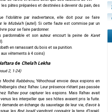
 les pâtes préparées et destinées à devenir du pain, des
 l'idolâtrie par inadvertance, elle doit pour se faire
ur le
Mizbéa’h
(autel). Si cette faute est commise par un
hèvre pour se faire pardonner.
pas pardonnable et son auteur encourt la peine de
Karet
).
bath en ramassant du bois et sa punition.
 aux vêtements à 4 coins)
aftara
de
Chela'h Lekha
osué 2, 1-24)
 de Moché
Rabbénou
, Yéhochoua’ envoie deux espions en
ont hébergés chez Ra’hav. Leur présence n’étant pas passée
hez Ra’hav pour capturer les espions. Mais Ra’hav avait
enus les interpeller que ses hôtes avaient pris la fuite.
ur demande en échange du sauvetage de leur vie, d’avoir à
orsque les
Bné Israël
viendront conquérir la terre d'Israël.