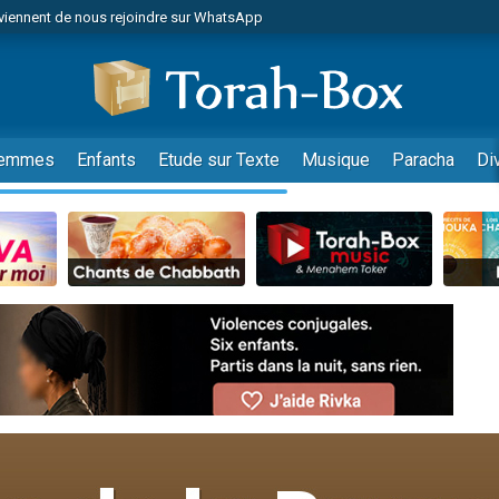
viennent de nous rejoindre sur WhatsApp
 viennent de demander une bénédiction
lles musiques dans Torah-Box Music
nnes viennent de faire un don pour Sauvez la jambe de Yohan
49 places pour étudier en groupe sur Zoom
emmes
Enfants
Etude sur Texte
Musique
Paracha
Di
viennent de nous rejoindre sur WhatsApp
viennent de nous rejoindre sur WhatsApp
viennent de nous rejoindre sur WhatsApp
les musiques dans Torah-Box Music
es viennent de faire un don pour Tsédaka : pauvres d'Israel
sion radio : Visions de grandeur n°104 : Le Chabbath et le Birkat Hamazone à 
 viennent de demander une bénédiction
49 places pour étudier en groupe sur Zoom
de donner son Maasser
ent de donner son Maasser