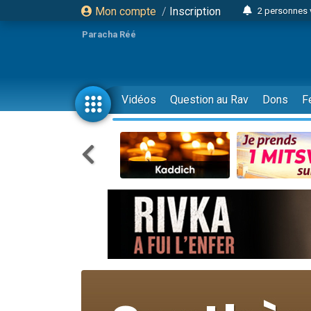
Mon compte
/
Inscription
2 personnes 
13 personnes
Paracha Réé
12 nouve
30 perso
Il reste 
Vidéos
Question au Rav
Dons
F
3 personnes 
2 personnes 
3 personnes 
2 nouvel
8 personn
Nouvelle émis
61 personnes
Il reste 
Ariel vient 
Nathaniel vi