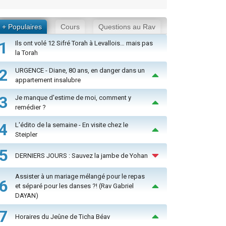
+ Populaires
Cours
Questions au Rav
1
Ils ont volé 12 Sifré Torah à Levallois… mais pas
la Torah
2
URGENCE - Diane, 80 ans, en danger dans un
appartement insalubre
3
Je manque d'estime de moi, comment y
remédier ?
4
L'édito de la semaine - En visite chez le
Steipler
5
DERNIERS JOURS : Sauvez la jambe de Yohan
Assister à un mariage mélangé pour le repas
6
et séparé pour les danses ?! (Rav Gabriel
DAYAN)
7
Horaires du Jeûne de Ticha Béav