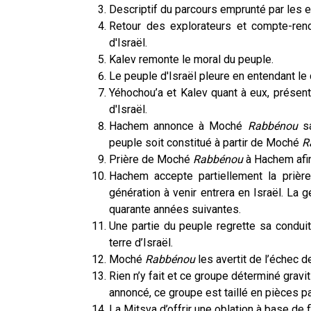
Descriptif du parcours emprunté par les e
Retour des explorateurs et compte-ren
d'Israël.
Kalev remonte le moral du peuple.
Le peuple d'Israël pleure en entendant l
Yéhochou’a et Kalev quant à eux, présent
d'Israël.
Hachem annonce à Moché
Rabbénou
sa
peuple soit constitué à partir de Moché
R
Prière de Moché
Rabbénou
à Hachem afin
Hachem accepte partiellement la pri
génération à venir entrera en Israël. La 
quarante années suivantes.
Une partie du peuple regrette sa conduit
terre d’Israël.
Moché
Rabbénou
les avertit de l’échec d
Rien n’y fait et ce groupe déterminé gravi
annoncé, ce groupe est taillé en pièces p
La Mitsva d’offrir une oblation à base de fl