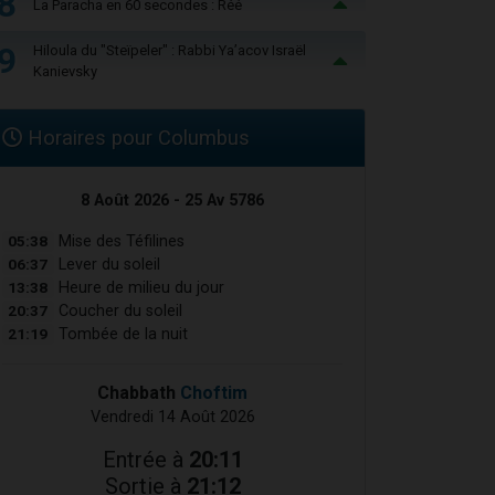
8
La Paracha en 60 secondes : Réé
9
Hiloula du "Steïpeler" : Rabbi Ya’acov Israël
Kanievsky
Horaires pour Columbus
8 Août 2026 - 25 Av 5786
05:38
Mise des Téfilines
06:37
Lever du soleil
13:38
Heure de milieu du jour
20:37
Coucher du soleil
21:19
Tombée de la nuit
Chabbath
Choftim
Vendredi 14 Août 2026
Entrée à
20:11
Sortie à
21:12