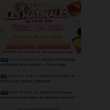
Mardi 8 Septembre |
Dinner d'hommage
J-31
au Rav Sitruk à Londres — 10 ans déjà
Dimanche 16 Août |
Venez rencontrer le
J-8
Admour de Ungvar à Natanya!
Mardi 18 Août |
Le Admour de Ungvar
J-10
recevra en plein Kikar de Natanya à Alonzo!
Voir tous les événements à venir