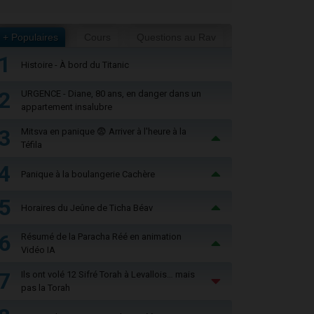
+ Populaires
Cours
Questions au Rav
1
Histoire - À bord du Titanic
2
URGENCE - Diane, 80 ans, en danger dans un
appartement insalubre
3
Mitsva en panique 😨 Arriver à l'heure à la
Téfila
4
Panique à la boulangerie Cachère
5
Horaires du Jeûne de Ticha Béav
6
Résumé de la Paracha Réé en animation
Vidéo IA
7
Ils ont volé 12 Sifré Torah à Levallois… mais
pas la Torah