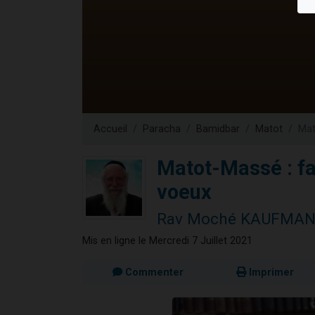
Il reste 
12 nouve
3 personnes 
2 personnes 
2 personnes 
Accueil
Paracha
Bamidbar
Matot
Mat
Matot-Massé : fai
voeux
Rav Moché KAUFMA
Mis en ligne le Mercredi 7 Juillet 2021
Commenter
Imprimer