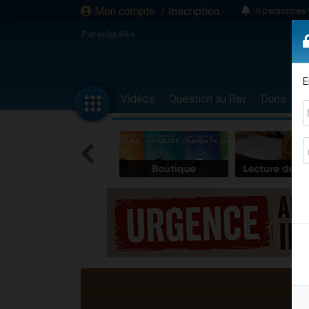
Mon compte
/
Inscription
6 personnes 
4 personn
Paracha Réé
2 personn
17 personnes
E
4 personnes 
Vidéos
Question au Rav
Dons
F
Il reste 
23 person
Eva vient de
4 personnes 
3 personnes 
3 personn
Odaya vient 
13 personnes
2 personnes 
30 perso