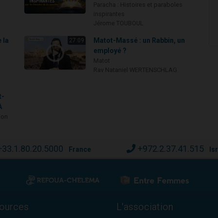
Paracha : Histoires et paraboles
inspirantes
Jérome TOUBOUL
 la
Matot-Massé : un Rabbin, un
27:09
employé ?
Matot
Rav Nataniel WERTENSCHLAG
t-
A
ion
+33.1.80.20.5000
+972.2.37.41.515
France
Is
ources
L'association