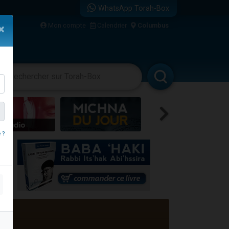
WhatsApp Torah-Box
...
Mon compte
Calendrier
Columbus
×
vertissements
Livres
Rabbanim
bre
 ?