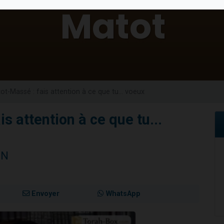
49 places pour étudier en groupe sur Zoom
lles musiques dans Torah-Box Music
viennent de nous rejoindre sur WhatsApp
viennent de nous rejoindre sur WhatsApp
viennent de nous rejoindre sur WhatsApp
ot-Massé : fais attention à ce que tu... voeux
s attention à ce que tu...
NN
Envoyer
WhatsApp