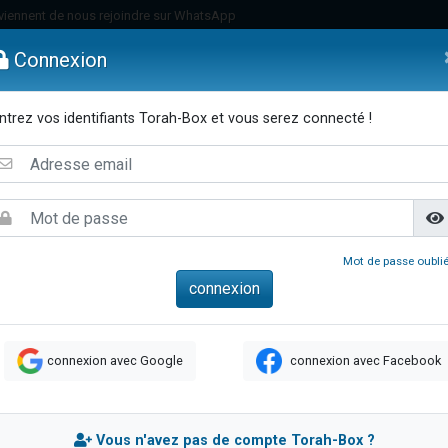
viennent de nous rejoindre sur WhatsApp
es viennent de faire un don pour Reloger Rivka, 6 enfants, victime de violences
Connexion
es viennent de faire un don pour 1 Journée de Vacances Pour les Enfants
 viennent de demander une bénédiction
ntrez vos identifiants Torah-Box et vous serez connecté !
viennent de nous rejoindre sur WhatsApp
emmes
Enfants
Etude sur Texte
Musique
Paracha
Di
49 places pour étudier en groupe sur Zoom
nes viennent de faire un don pour Diane, 80 ans, dans un appartement insalu
 donner son Maasser
viennent de nous rejoindre sur WhatsApp
Mot de passe oublié
viennent de nous rejoindre sur WhatsApp
es viennent de faire un don pour 5 jours de vacances aux Orphelins
de donner son Maasser
connexion avec Google
connexion avec Facebook
 viennent de demander une bénédiction
viennent de nous rejoindre sur WhatsApp
nnes viennent de faire un don pour Sauvez la jambe de Yohan
Vous n'avez pas de compte Torah-Box ?