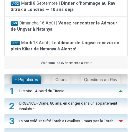
Mardi 8 Septembre |
Dinner d'hommage au Rav
J-32
Sitruk à Londres — 10 ans déjà
Dimanche 16 Août |
Venez rencontrer le Admour
J-9
de Ungvar à Natanya!
Mardi 18 Août |
Le Admour de Ungvar recevra en
J-11
plein Kikar de Natanya à Alonzo!
Voir tous les événements à venir
+ Populaires
Cours
Questions au Rav
1
Histoire - À bord du Titanic
2
URGENCE - Diane, 80 ans, en danger dans un appartement
insalubre
3
Ils ont volé 12 Sifré Torah à Levallois… mais pas la Torah