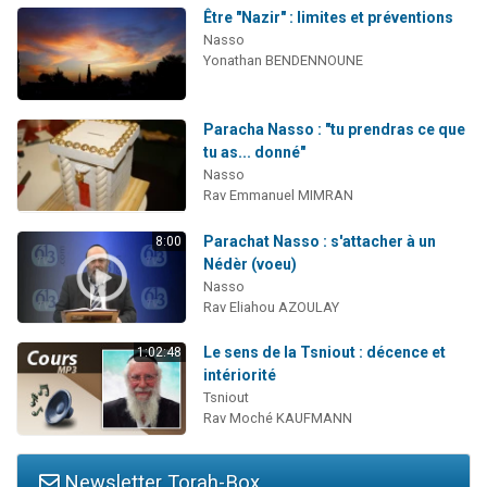
Être "Nazir" : limites et préventions
Nasso
Yonathan BENDENNOUNE
Paracha Nasso : "tu prendras ce que
tu as... donné"
Nasso
Rav Emmanuel MIMRAN
Parachat Nasso : s'attacher à un
8:00
Nédèr (voeu)
Nasso
Rav Eliahou AZOULAY
Le sens de la Tsniout : décence et
1:02:48
intériorité
Tsniout
Rav Moché KAUFMANN
Newsletter Torah-Box