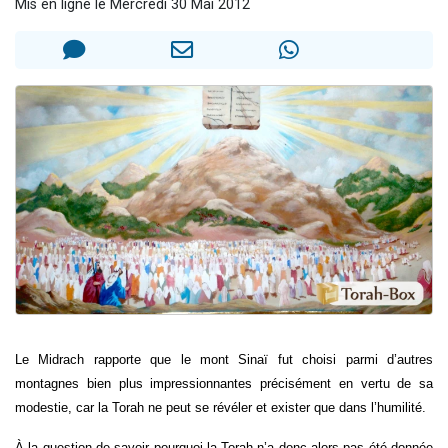
Mis en ligne le Mercredi 30 Mai 2012
Nouvelle émission radio : Visions de grandeur n°104 : Le Chabbath et le Birkat Hamazone à travers le temps
61 personnes viennent de demander une bénédiction
Ariel vient de donner son Maasser
Il reste 49 places pour étudier en groupe sur Zoom
Eva vient de donner son Maasser
Le Midrach rapporte que le mont Sinaï fut choisi parmi d’autres
montagnes bien plus impressionnantes précisément en vertu de sa
modestie, car la Torah ne peut se révéler et exister que dans l’humilité.
À la question de savoir pourquoi la Torah n’a donc alors pas été donnée