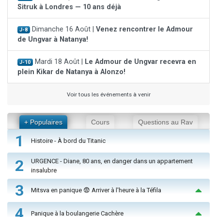
Sitruk à Londres — 10 ans déjà
Dimanche 16 Août |
Venez rencontrer le Admour
J-8
de Ungvar à Natanya!
Mardi 18 Août |
Le Admour de Ungvar recevra en
J-10
plein Kikar de Natanya à Alonzo!
Voir tous les événements à venir
+ Populaires
Cours
Questions au Rav
1
Histoire - À bord du Titanic
2
URGENCE - Diane, 80 ans, en danger dans un appartement
insalubre
3
Mitsva en panique 😨 Arriver à l'heure à la Téfila
4
Panique à la boulangerie Cachère