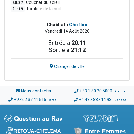
20:37
Coucher du soleil
21:19
Tombée de la nuit
Chabbath
Choftim
Vendredi 14 Août 2026
Entrée à
20:11
Sortie à
21:12
Changer de ville
Nous contacter
+33.1.80.20.5000
France
+972.2.37.41.515
+1.437.887.14.93
Israël
Canada