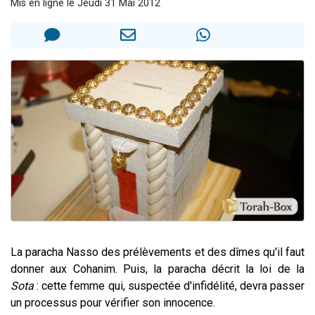
Mis en ligne le Jeudi 31 Mai 2012
13 personnes viennent de demander une bénédiction
30 personnes viennent de faire un don pour Sauvez la jambe de Yohan
Il reste 49 places pour étudier en groupe sur Zoom
12 nouvelles musiques dans Torah-Box Music
29 personnes viennent de demander une bénédiction
La paracha Nasso des prélèvements et des dîmes qu'il faut
donner aux Cohanim. Puis, la paracha décrit la loi de la
Sota
: cette femme qui, suspectée d'infidélité, devra passer
un processus pour vérifier son innocence.