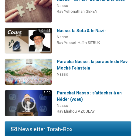
Nasso
Rav Yehonathan GEFEN
Nasso: la Sota & le Nazir
1:04:21
Nasso
Rav Yossef-Haïm SITRUK
Paracha Nasso : la parabole du Rav
Moché Feinstein
Nasso
Parachat Nasso : s'attacher à un
8:00
Nédèr (voeu)
Nasso
Rav Eliahou AZOULAY
Newsletter Torah-Box