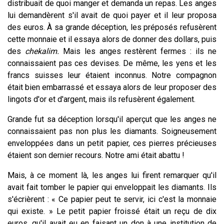
distribuait de quoi manger et demanda un repas. Les anges
lui demandèrent s'il avait de quoi payer et il leur proposa
des euros. À sa grande déception, les préposés refusèrent
cette monnaie et il essaya alors de donner des dollars, puis
des
chekalim.
Mais les anges restèrent fermes : ils ne
connaissaient pas ces devises. De même, les yens et les
francs suisses leur étaient inconnus. Notre compagnon
était bien embarrassé et essaya alors de leur proposer des
lingots d'or et d'argent, mais ils refusèrent également.
Grande fut sa déception lorsqu'il aperçut que les anges ne
connaissaient pas non plus les diamants. Soigneusement
enveloppées dans un petit papier, ces pierres précieuses
étaient son dernier recours. Notre ami était abattu !
Mais, à ce moment là, les anges lui firent remarquer qu'il
avait fait tomber le papier qui enveloppait les diamants. Ils
s'écrièrent : « Ce papier peut te servir, ici c'est la monnaie
qui existe. » Le petit papier froissé était un reçu de dix
euros, qu'il avait eu en faisant un don à une institution de