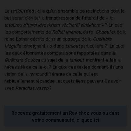
La
tsniout
n’est-elle qu’un ensemble de restrictions dont le
but serait d’éviter la transgression de l’interdit de «
lo
tatourou a’harei lévavkhem véa’harei einékhem
» ? En quoi
les comportements de
Ra’hel Iménou
, du roi
Chaoul
et de la
reine Esther décrits dans un passage de la
Guémara
Méguila
témoignent-ils d’une
tsniout
particulière ? En quoi
les deux étonnantes comparaisons rapportées dans la
Guémara Soucca
au sujet de la
tsniout
montrent-elles la
nécessité de celle-ci ? En quoi ces textes donnent-ils une
vision de la
tsniout
différente de celle qui est
habituellement répandue ; et quels liens peuvent-ils avoir
avec
Parachat Nasso
?
Recevez gratuitement un Rav chez vous ou dans
votre communauté, cliquez-ici