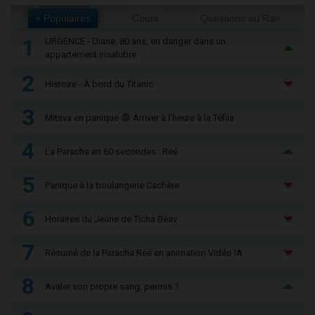
+ Populaires
Cours
Questions au Rav
1
URGENCE - Diane, 80 ans, en danger dans un
appartement insalubre
2
Histoire - À bord du Titanic
3
Mitsva en panique 😨 Arriver à l'heure à la Téfila
4
La Paracha en 60 secondes : Réé
5
Panique à la boulangerie Cachère
6
Horaires du Jeûne de Ticha Béav
7
Résumé de la Paracha Réé en animation Vidéo IA
8
Avaler son propre sang, permis ?