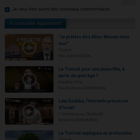
Je veux être averti des nouveaux commentaires
A consulter également
"Je préfère être Miss-Monde chez
moi"
Tsniout
Rav Zamir COHEN
La Tsniout pour une jeune fille, à
5:41
partir de quel âge ?
Halakha Time
Rav Emmanuel BENSIMON
Lala Soulika, l'éternelle princesse
11:07
d'Israël
1 Histoire pour Chabbath
Binyamin BENHAMOU
La Tsni'out expliquée en profondeur
Tsniout