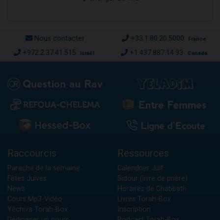
Nous contacter
+33.1.80.20.5000
France
+972.2.37.41.515
+1.437.887.14.93
Israël
Canada
Raccourcis
Ressources
Paracha de la semaine
Calendrier Juif
Fêtes Juives
Sidour (livre de prière)
News
Horaires de Chabbath
Cours Mp3-Vidéo
Livres Torah-Box
Yéchiva Torah-Box
Inscription
Dédicacer un cours
Podcast Torah-Box