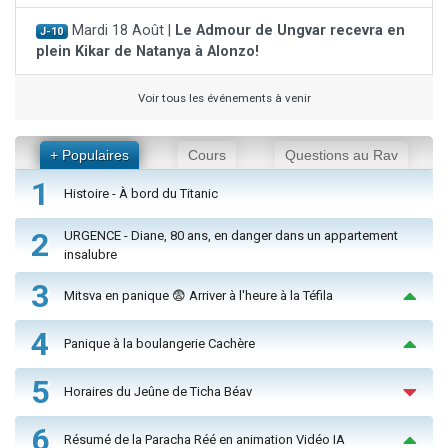
Mardi 18 Août |
Le Admour de Ungvar recevra en
J-10
plein Kikar de Natanya à Alonzo!
Voir tous les événements à venir
+ Populaires
Cours
Questions au Rav
1
Histoire - À bord du Titanic
2
URGENCE - Diane, 80 ans, en danger dans un appartement
insalubre
3
Mitsva en panique 😨 Arriver à l'heure à la Téfila
4
Panique à la boulangerie Cachère
5
Horaires du Jeûne de Ticha Béav
6
Résumé de la Paracha Réé en animation Vidéo IA