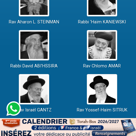
Rav Aharon L. STEINMAN
Rabbi 'Haïm KANIEWSKI
Rabbi David ABI'HSSIRA
Rav Chlomo AMAR
Rav Israël GANTZ
Rav Yossef-Haïm SITRUK