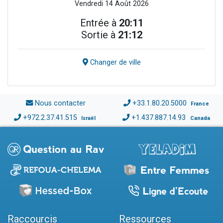
Vendredi 14 Août 2026
Entrée à
20:11
Sortie à
21:12
Changer de ville
Nous contacter
+33.1.80.20.5000
France
+972.2.37.41.515
+1.437.887.14.93
Israël
Canada
Raccourcis
Ressources