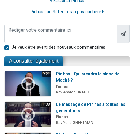
Parachat Pinhas
Pinhas : un Séfer Torah pas cachère
Je veux être averti des nouveaux commentaires
A consulter également
Pin'has - Qui prendra la place de
9:21
Moché ?
Pin'has
Rav Aharon BRAND
Le message de Pin'has à toutes les
11:38
générations
Pin'has
Rav Yona GHERTMAN