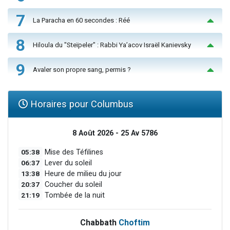
7
La Paracha en 60 secondes : Réé
8
Hiloula du "Steïpeler" : Rabbi Ya’acov Israël Kanievsky
9
Avaler son propre sang, permis ?
Horaires pour Columbus
8 Août 2026 - 25 Av 5786
05:38
Mise des Téfilines
06:37
Lever du soleil
13:38
Heure de milieu du jour
20:37
Coucher du soleil
21:19
Tombée de la nuit
Chabbath
Choftim