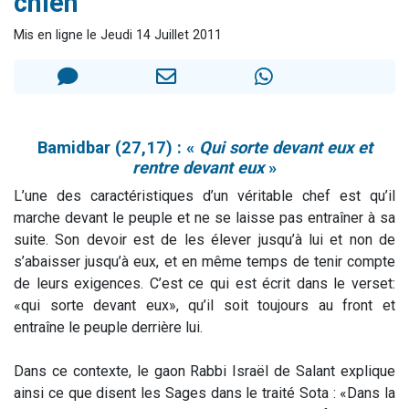
chien"
13 personnes viennent de demander une bénédiction
Mis en ligne le Jeudi 14 Juillet 2011
30 personnes viennent de faire un don pour Sauvez la jambe de Yohan
Il reste 49 places pour étudier en groupe sur Zoom
12 nouvelles musiques dans Torah-Box Music
29 personnes viennent de demander une bénédiction
Bamidbar (27,17) : «
Qui sorte devant eux et
rentre devant eux
»
L’une des caractéristiques d’un véritable chef est qu’il
marche devant le peuple et ne se laisse pas entraîner à sa
suite. Son devoir est de les élever jusqu’à lui et non de
s’abaisser jusqu’à eux, et en même temps de tenir compte
de leurs exigences. C’est ce qui est écrit dans le verset:
«qui sorte devant eux», qu’il soit toujours au front et
entraîne le peuple derrière lui.
Dans ce contexte, le gaon Rabbi Israël de Salant explique
ainsi ce que disent les Sages dans le traité Sota : «Dans la