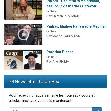
Pin'has - Des efforts maintenant,
beaucoup de mérites à prévoir...
Pin'has
Rav Emmanuel MIMRAN
Pinh'as, Eliahou Hanavi et le Machia'h
17:35
Pin'has
Rav Moché KAUFMANN
Parachat Pinhas
46:48
Pin'has
Rav Ariel FHIMA
Newsletter Torah-Box
Pour recevoir chaque semaine les nouveaux cours et
articles, inscrivez-vous dès maintenant :