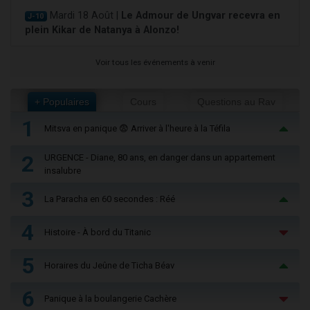
Mardi 18 Août |
Le Admour de Ungvar recevra en
J-10
plein Kikar de Natanya à Alonzo!
Voir tous les événements à venir
+ Populaires
Cours
Questions au Rav
1
Mitsva en panique 😨 Arriver à l'heure à la Téfila
2
URGENCE - Diane, 80 ans, en danger dans un appartement
insalubre
3
La Paracha en 60 secondes : Réé
4
Histoire - À bord du Titanic
5
Horaires du Jeûne de Ticha Béav
6
Panique à la boulangerie Cachère