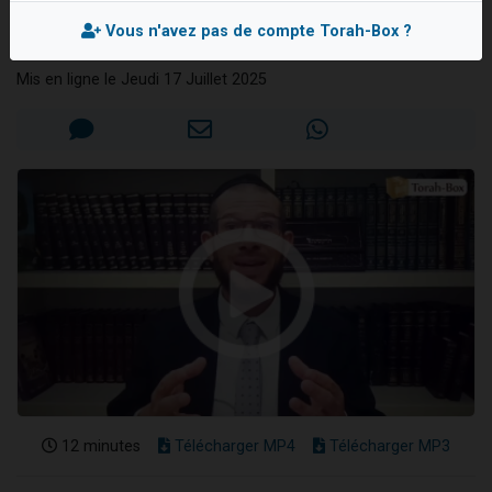
générations
2 personnes viennent de nous rejoindre sur WhatsApp
Vous n'avez pas de compte Torah-Box ?
Rav Yona GHERTMAN
13 personnes viennent de demander une bénédiction
Mis en ligne le Jeudi 17 Juillet 2025
Il reste 49 places pour étudier en groupe sur Zoom
12 nouvelles musiques dans Torah-Box Music
2 personnes viennent de nous rejoindre sur WhatsApp
12 minutes
Télécharger MP4
Télécharger MP3