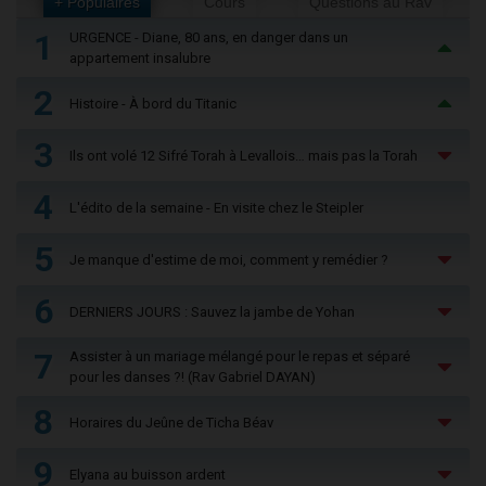
+ Populaires
Cours
Questions au Rav
1
URGENCE - Diane, 80 ans, en danger dans un
appartement insalubre
2
Histoire - À bord du Titanic
3
Ils ont volé 12 Sifré Torah à Levallois… mais pas la Torah
4
L'édito de la semaine - En visite chez le Steipler
5
Je manque d'estime de moi, comment y remédier ?
6
DERNIERS JOURS : Sauvez la jambe de Yohan
7
Assister à un mariage mélangé pour le repas et séparé
pour les danses ?! (Rav Gabriel DAYAN)
8
Horaires du Jeûne de Ticha Béav
9
Elyana au buisson ardent