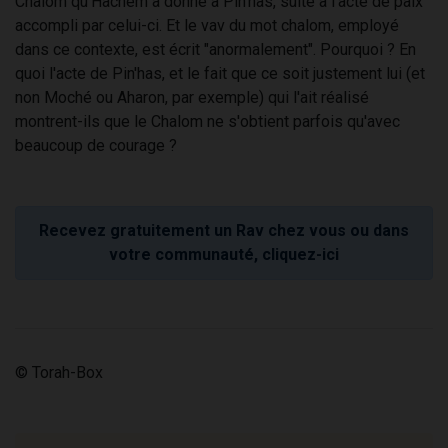
Chalom qu'Hachem a donné à Pin'has, suite à l'acte de paix
accompli par celui-ci. Et le vav du mot chalom, employé
dans ce contexte, est écrit "anormalement". Pourquoi ? En
quoi l'acte de Pin'has, et le fait que ce soit justement lui (et
non Moché ou Aharon, par exemple) qui l'ait réalisé
montrent-ils que le Chalom ne s'obtient parfois qu'avec
beaucoup de courage ?
Recevez gratuitement un Rav chez vous ou dans
votre communauté, cliquez-ici
© Torah-Box