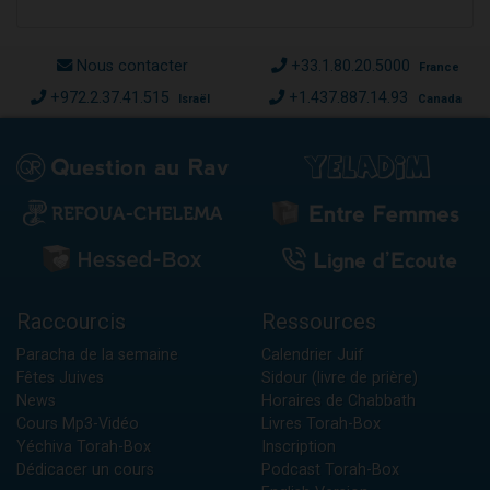
Nous contacter
+33.1.80.20.5000
France
+972.2.37.41.515
+1.437.887.14.93
Israël
Canada
Raccourcis
Ressources
Paracha de la semaine
Calendrier Juif
Fêtes Juives
Sidour (livre de prière)
News
Horaires de Chabbath
Cours Mp3-Vidéo
Livres Torah-Box
Yéchiva Torah-Box
Inscription
Dédicacer un cours
Podcast Torah-Box