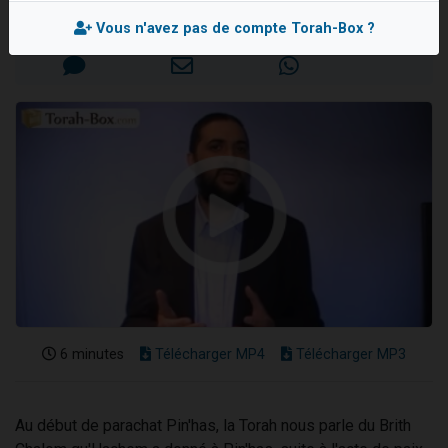
Nouvelle émission radio : Visions de grandeur n°104 : Le Chabbath et le Birkat Hamazone à travers le temps
Mis en ligne le Vendredi 10 Juillet 2015
Vous n'avez pas de compte Torah-Box ?
61 personnes viennent de demander une bénédiction
Ariel vient de donner son Maasser
Il reste 49 places pour étudier en groupe sur Zoom
Eva vient de donner son Maasser
6 minutes
Télécharger MP4
Télécharger MP3
Au début de parachat Pin'has, la Torah nous parle du Brith