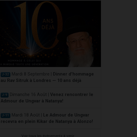
Mardi 8 Septembre |
Dinner d'hommage
J-32
au Rav Sitruk à Londres — 10 ans déjà
Dimanche 16 Août |
Venez rencontrer le
J-9
Admour de Ungvar à Natanya!
Mardi 18 Août |
Le Admour de Ungvar
J-11
recevra en plein Kikar de Natanya à Alonzo!
Voir tous les événements à venir