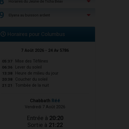
8
Horaires du Jeûne de Ticha Béav
9
Elyana au buisson ardent
Horaires pour Columbus
7 Août 2026 - 24 Av 5786
05:37
Mise des Téfilines
06:36
Lever du soleil
13:38
Heure de milieu du jour
20:38
Coucher du soleil
21:21
Tombée de la nuit
Chabbath
Réé
Vendredi 7 Août 2026
Entrée à
20:20
Sortie à
21:22