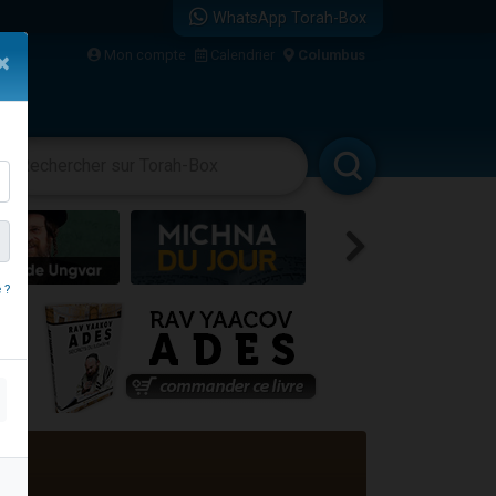
WhatsApp Torah-Box
Mon compte
Calendrier
Columbus
×
re
vertissements
Livres
Rabbanim
 ?