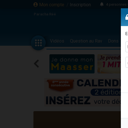
Mon compte
/
Inscription
4 personnes 
3 personnes 
Paracha Réé
Odaya vient 
3 personn
E
3 personn
Vidéos
Question au Rav
Dons
F
13 personnes
2 personnes 
30 perso
Il reste 
12 nouve
3 personnes 
2 personnes 
3 personnes 
2 nouvel
8 personn