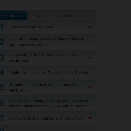
+ Populaires
Cours
Questions au Rav
1
Histoire - À bord du Titanic
2
URGENCE - Diane, 80 ans, en danger dans un
appartement insalubre
3
Ils ont volé 12 Sifré Torah à Levallois… mais
pas la Torah
4
L'édito de la semaine - En visite chez le Steipler
5
Je manque d'estime de moi, comment y
remédier ?
6
Assister à un mariage mélangé pour le repas et
séparé pour les danses ?! (Rav Gabriel DAYAN)
7
DERNIERS JOURS : Sauvez la jambe de Yohan