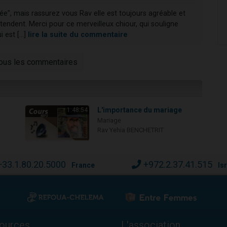
e", mais rassurez vous Rav elle est toujours agréable et
endent. Merci pour ce merveilleux chiour, qui souligne
est [...]
lire la suite du commentaire
tous les commentaires
L'importance du mariage
1:48:54
Mariage
Rav Yehia BENCHETRIT
+33.1.80.20.5000
+972.2.37.41.515
France
Is
ources
L'association