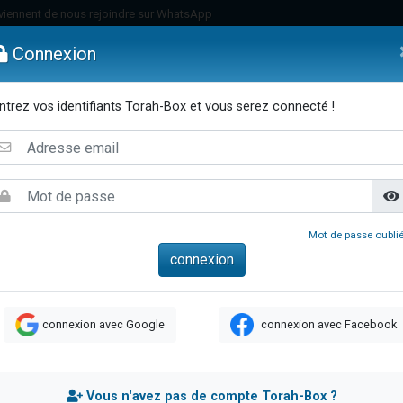
viennent de nous rejoindre sur WhatsApp
viennent de nous rejoindre sur WhatsApp
Connexion
de donner son Maasser
es viennent de faire un don pour 5 jours de vacances aux Orphelins
ntrez vos identifiants Torah-Box et vous serez connecté !
es viennent de faire un don pour Diane, 80 ans, dans un appartement insalub
emmes
Enfants
Etude sur Texte
Musique
Paracha
Di
 viennent de demander une bénédiction
viennent de nous rejoindre sur WhatsApp
nnes viennent de faire un don pour Sauvez la jambe de Yohan
49 places pour étudier en groupe sur Zoom
Mot de passe oublié
lles musiques dans Torah-Box Music
viennent de nous rejoindre sur WhatsApp
viennent de nous rejoindre sur WhatsApp
connexion avec Google
connexion avec Facebook
viennent de nous rejoindre sur WhatsApp
les musiques dans Torah-Box Music
es viennent de faire un don pour Tsédaka : pauvres d'Israel
Vous n'avez pas de compte Torah-Box ?