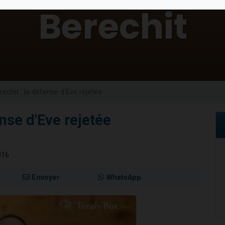
sion radio : Visions de grandeur n°104 : Le Chabbath et le Birkat Hamazone à 
 viennent de demander une bénédiction
de donner son Maasser
49 places pour étudier en groupe sur Zoom
 donner son Maasser
rechit : la défense d'Eve rejetée
ense d'Eve rejetée
016
Envoyer
WhatsApp