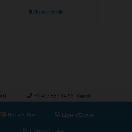
Changer de ville
+1.437.887.14.93
raël
Canada
Retrouvez-nous...