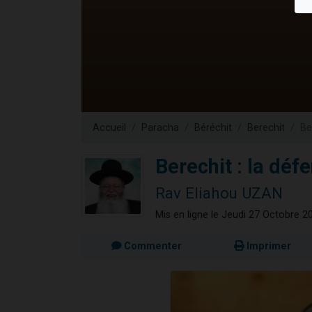
Nouvelle émis
61 personnes
Ariel vient 
Il reste 
Eva vient de
Accueil
Paracha
Béréchit
Berechit
Be
Berechit : la déf
Rav Eliahou UZAN
Mis en ligne le Jeudi 27 Octobre 2
Commenter
Imprimer