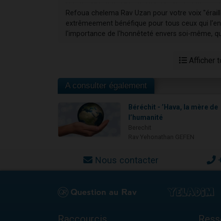
Refoua chelema Rav Uzan pour votre voix "éraillé
extrêmeement bénéfique pour tous ceux qui l'ent
l'importance de l'honnêteté envers soi-même, qui 
Afficher 
A consulter également
Béréchit - ’Hava, la mère de
l’humanité
Berechit
Rav Yehonathan GEFEN
Nous contacter
Raccourcis
Ress