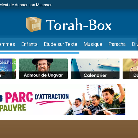
r vient de donner son Maasser
es viennent de faire un don pour Tsédaka : pauvres d'Israel
viennent de nous rejoindre sur WhatsApp
 viennent de demander une bénédiction
es viennent de faire un don pour Diane, 80 ans, dans un appartement insalub
emmes
Enfants
Etude sur Texte
Musique
Paracha
Di
49 places pour étudier en groupe sur Zoom
viennent de nous rejoindre sur WhatsApp
 viennent de demander une bénédiction
49 places pour étudier en groupe sur Zoom
viennent de nous rejoindre sur WhatsApp
viennent de nous rejoindre sur WhatsApp
es viennent de faire un don pour Reloger Rivka, 6 enfants, victime de violences
es viennent de faire un don pour 1 Journée de Vacances Pour les Enfants
viennent de nous rejoindre sur WhatsApp
 viennent de demander une bénédiction