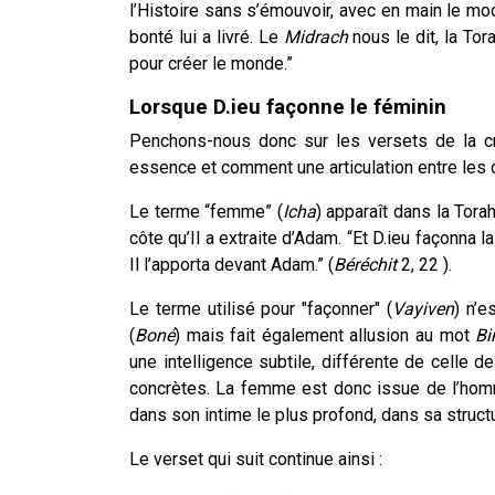
l’Histoire sans s’émouvoir, avec en main le mo
bonté lui a livré. Le
Midrach
nous le dit, la Tor
pour créer le monde.”
Lorsque D.ieu façonne le féminin
Penchons-nous donc sur les versets de la 
essence et comment une articulation entre les
Le terme “femme” (
Icha
) apparaît dans la Tora
côte qu’Il a extraite d’Adam. “Et D.ieu façonna 
Il l’apporta devant Adam.” (
Béréchit
2, 22 ).
Le terme utilisé pour "façonner" (
Vayiven
) n’e
(
Boné
) mais fait également allusion au mot
Bi
une intelligence subtile, différente de celle 
concrètes. La femme est donc issue de l’hom
dans son intime le plus profond, dans sa structur
Le verset qui suit continue ainsi :