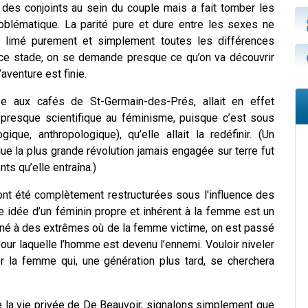
t des conjoints au sein du couple mais a fait tomber les
lématique. La parité pure et dure entre les sexes ne
 limé purement et simplement toutes les différences
ce stade, on se demande presque ce qu’on va découvrir
’aventure est finie.
e aux cafés de St-Germain-des-Prés, allait en effet
 presque scientifique au féminisme, puisque c’est sous
que, anthropologique), qu’elle allait la redéfinir. (Un
e la plus grande révolution jamais engagée sur terre fut
s qu’elle entraîna.)
 ont été complètement restructurées sous l'influence des
ne idée d’un féminin propre et inhérent à la femme est un
mené à des extrêmes où de la femme victime, on est passé
pour laquelle l’homme est devenu l’ennemi. Vouloir niveler
rer la femme qui, une génération plus tard, se cherchera
de la vie privée de De Beauvoir, signalons simplement que