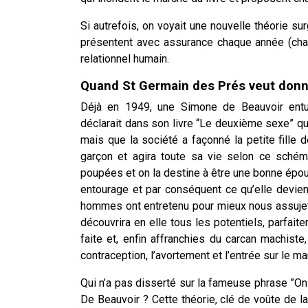
Si autrefois, on voyait une nouvelle théorie su
présentent avec assurance chaque année (chaq
relationnel humain.
Quand St Germain des Prés veut donn
Déjà en 1949, une Simone de Beauvoir entur
déclarait dans son livre “Le deuxième sexe” q
mais que la société a façonné la petite fille de
garçon et agira toute sa vie selon ce schém
poupées et on la destine à être une bonne épous
entourage et par conséquent ce qu’elle devient
hommes ont entretenu pour mieux nous assujetti
découvrira en elle tous les potentiels, parfa
faite et, enfin affranchies du carcan machist
contraception, l’avortement et l’entrée sur le ma
Qui n’a pas disserté sur la fameuse phrase ”On 
De Beauvoir ? Cette théorie, clé de voûte de 