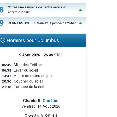
8
Offrez une semaine de centre aéré à un
enfant orphelin
9
DERNIERS JOURS : Sauvez la jambe de Yohan
Horaires pour Columbus
9 Août 2026 - 26 Av 5786
05:39
Mise des Téfilines
06:38
Lever du soleil
13:37
Heure de milieu du jour
20:36
Coucher du soleil
21:18
Tombée de la nuit
Chabbath
Choftim
Vendredi 14 Août 2026
Entrée à
20:11