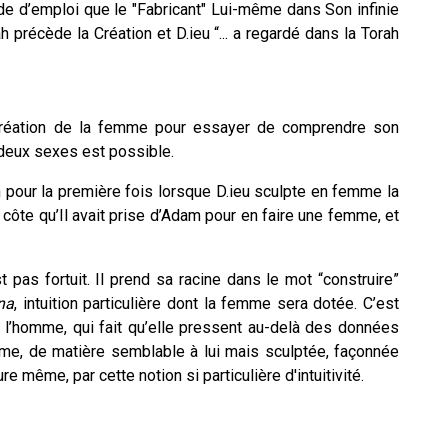
de d’emploi que le "Fabricant" Lui-même dans Son infinie
ah précède la Création et D.ieu “... a regardé dans la Torah
création de la femme pour essayer de comprendre son
 deux sexes est possible.
h pour la première fois lorsque D.ieu sculpte en femme la
la côte qu’Il avait prise d’Adam pour en faire une femme, et
st pas fortuit. Il prend sa racine dans le mot “construire”
na
, intuition particulière dont la femme sera dotée. C’est
de l’homme, qui fait qu’elle pressent au-delà des données
me, de matière semblable à lui mais sculptée, façonnée
e même, par cette notion si particulière d'intuitivité.