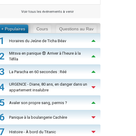
Voir tous les événements à venir
+ Populaires
Cours
Questions au Rav
1
Horaires du Jeûne de Ticha Béav
2
Mitsva en panique 😨 Arriver à l'heure à la
Téfila
3
La Paracha en 60 secondes : Réé
4
URGENCE - Diane, 80 ans, en danger dans un
appartement insalubre
5
Avaler son propre sang, permis ?
6
Panique à la boulangerie Cachère
7
Histoire - À bord du Titanic