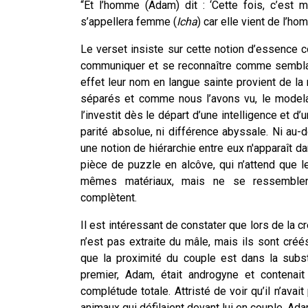
“Et l’homme (Adam) dit : ‘Cette fois, c’est 
s’appellera femme (
Icha
) car elle vient de l’ho
Le verset insiste sur cette notion d’essenc
communiquer et se reconnaître comme semblabl
effet leur nom en langue sainte provient de la
séparés et comme nous l’avons vu, le model
l’investit dès le départ d’une intelligence et d
parité absolue, ni différence abyssale. Ni au-d
une notion de hiérarchie entre eux n'apparaît d
pièce de puzzle en alcôve, qui n’attend que
mêmes matériaux, mais ne se ressemblent 
complètent.
Il est intéressant de constater que lors de la c
n’est pas extraite du mâle, mais ils sont cr
que la proximité du couple est dans la subs
premier, Adam, était androgyne et contenait
complétude totale. Attristé de voir qu’il n’ava
animaux qui défilaient devant lui en couple, Adam