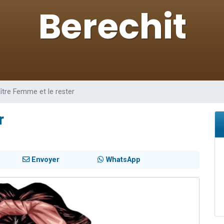
49 places pour étudier en groupe sur Zoom
 donner son Maasser
viennent de nous rejoindre sur WhatsApp
viennent de nous rejoindre sur WhatsApp
nes viennent de faire un don pour Événements Torah-Box
ître Femme et le rester
r
Envoyer
WhatsApp