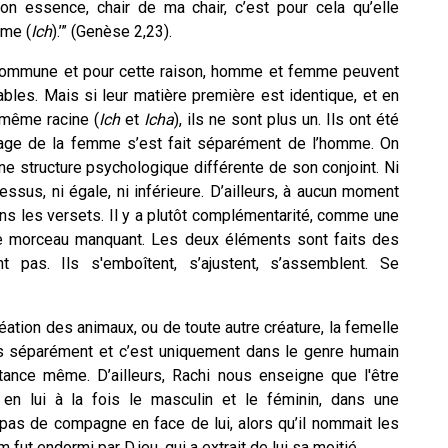
mon essence, chair de ma chair, c’est pour cela qu’elle
mme (
Ich
).’” (Genèse 2,23).
e commune et pour cette raison, homme et femme peuvent
es. Mais si leur matière première est identique, et en
 même racine (
Ich
et
Icha
), ils ne sont plus un. Ils ont été
age de la femme s’est fait séparément de l’homme. On
’une structure psychologique différente de son conjoint. Ni
essus, ni égale, ni inférieure. D’ailleurs, à aucun moment
ans les versets. Il y a plutôt complémentarité, comme une
 le morceau manquant. Les deux éléments sont faits des
pas. Ils s'emboîtent, s’ajustent, s’assemblent. Se
réation des animaux, ou de toute autre créature, la femelle
éés séparément et c’est uniquement dans le genre humain
tance même. D’ailleurs, Rachi nous enseigne que l'être
 en lui à la fois le masculin et le féminin, dans une
it pas de compagne en face de lui, alors qu’il nommait les
 fut endormi par D.ieu, qui a extrait de lui sa moitié.