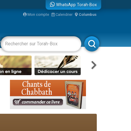
WhatsApp Torah-Box
Mon compte
Calendrier
Columbus
re
vertissements
Livres
Rabbanim
...