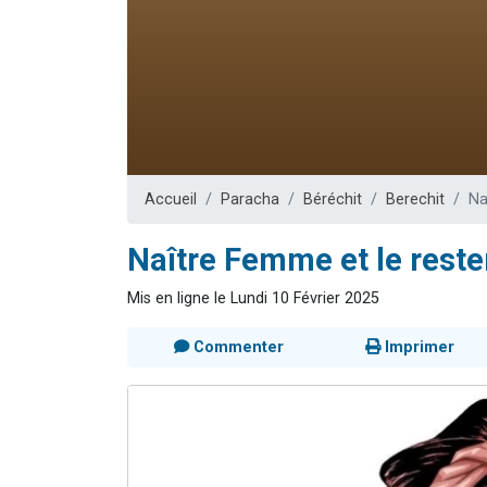
Il reste 
Eva vient de
4 personnes 
3 personnes 
3 person
Accueil
Paracha
Béréchit
Berechit
Na
Naître Femme et le reste
Mis en ligne le Lundi 10 Février 2025
Commenter
Imprimer