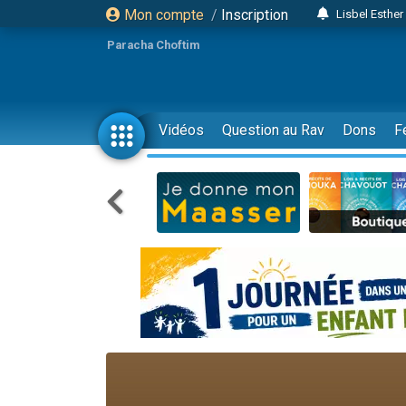
Mon compte
/
Inscription
Lisbel Esthe
2 personn
Paracha Choftim
3 personnes 
11 personnes
3 personn
Vidéos
Question au Rav
Dons
F
Il reste 
2 personnes 
29 personnes
Il reste 
2 personnes 
6 personnes 
4 personn
2 personn
4 personnes 
17 personnes