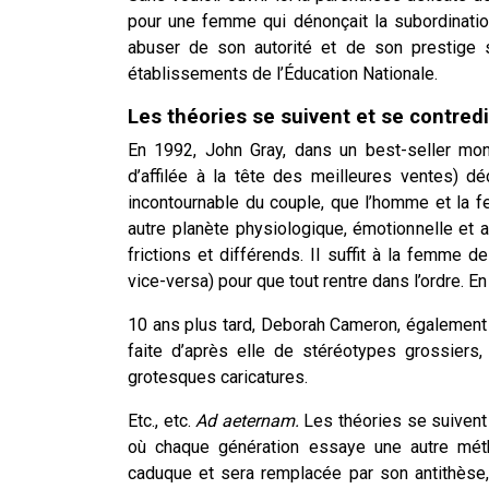
pour une femme qui dénonçait la subordination
abuser de son autorité et de son prestige s
établissements de l’Éducation Nationale.
Les théories se suivent et se contred
En 1992, John Gray, dans un best-seller mon
d’affilée à la tête des meilleures ventes) déc
incontournable du couple, que l’homme et la 
autre planète physiologique, émotionnelle et a
frictions et différends. Il suffit à la femme
vice-versa) pour que tout rentre dans l’ordre. En
10 ans plus tard, Deborah Cameron, également d
faite d’après elle de stéréotypes grossiers
grotesques caricatures.
Etc., etc.
Ad aeternam.
Les théories se suivent
où chaque génération essaye une autre méth
caduque et sera remplacée par son antithèse,