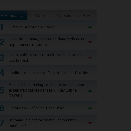
+ Populaires
Cours
Questions au Rav
1
Histoire - À bord du Titanic
2
URGENCE - Diane, 80 ans, en danger dans un
appartement insalubre
3
Ils ont volé 12 Sifré Torah à Levallois… mais
pas la Torah
4
L'édito de la semaine - En visite chez le Steipler
Assister à un mariage mélangé pour le repas
5
et séparé pour les danses ?! (Rav Gabriel
DAYAN)
6
Horaires du Jeûne de Ticha Béav
7
Je manque d'estime de moi, comment y
remédier ?