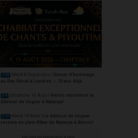
Mardi 8 Septembre |
Dinner d'hommage
J-32
au Rav Sitruk à Londres — 10 ans déjà
Dimanche 16 Août |
Venez rencontrer le
J-9
Admour de Ungvar à Natanya!
Mardi 18 Août |
Le Admour de Ungvar
J-11
recevra en plein Kikar de Natanya à Alonzo!
Voir tous les événements à venir