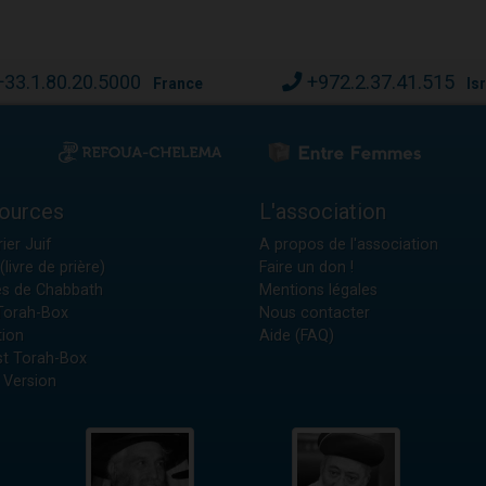
+33.1.80.20.5000
+972.2.37.41.515
France
Is
ources
L'association
ier Juif
A propos de l'association
(livre de prière)
Faire un don !
es de Chabbath
Mentions légales
 Torah-Box
Nous contacter
tion
Aide (FAQ)
t Torah-Box
 Version