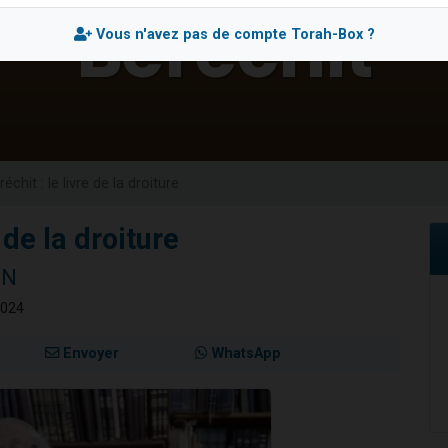
viennent de nous rejoindre sur WhatsApp
Vous n'avez pas de compte Torah-Box ?
viennent de nous rejoindre sur WhatsApp
viennent de nous rejoindre sur WhatsApp
les musiques dans Torah-Box Music
es viennent de faire un don pour Reloger Rivka, 6 enfants, victime de violences
réchit : le livre de la droiture
e de la droiture
NN
2024
Envoyer
WhatsApp