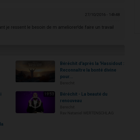
27/10/2016 - 14h48
t je ressent le besoin de m ameliorer!de faire un travail
Béréchit d'après la 'Hassidout :
Reconnaître la bonté divine
pour...
Berechit
i
Béréchit - La beauté du
19:53
renouveau
Berechit
Rav Nataniel WERTENSCHLAG
la