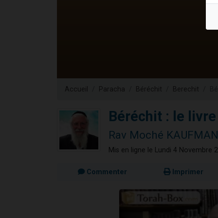
3 personnes 
2 personnes 
3 personnes 
2 nouvel
4 personn
Accueil
Paracha
Béréchit
Berechit
Bé
Béréchit : le livr
Rav Moché KAUFMA
Mis en ligne le Lundi 4 Novembre 
Commenter
Imprimer