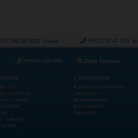
+33.1.80.20.5000
+972.2.37.41.515
France
Is
ources
L'association
ier Juif
A propos de l'association
(livre de prière)
Faire un don !
es de Chabbath
Mentions légales
 Torah-Box
Nous contacter
tion
Aide (FAQ)
t Torah-Box
 Version