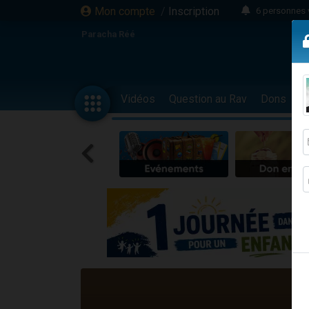
Mon compte
/
Inscription
6 personnes 
4 personn
Paracha Réé
2 personn
17 personnes
4 personnes 
Vidéos
Question au Rav
Dons
F
Il reste 
23 person
Eva vient de
4 personnes 
3 personnes 
3 personn
Odaya vient 
13 personnes
2 personnes 
30 perso