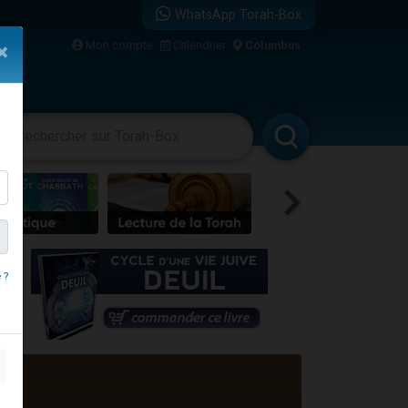
WhatsApp Torah-Box
...
Mon compte
Calendrier
Columbus
×
vertissements
Livres
Rabbanim
bre
 ?