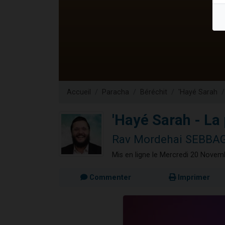
Il reste 
12 nouve
3 personnes 
2 personnes 
2 personnes 
Accueil
Paracha
Béréchit
'Hayé Sarah
'Hayé Sarah - La
Rav Mordehai SEBBA
Mis en ligne le Mercredi 20 Nove
Commenter
Imprimer