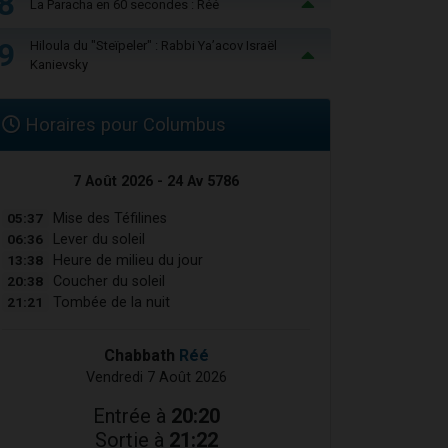
8
La Paracha en 60 secondes : Réé
9
Hiloula du "Steïpeler" : Rabbi Ya’acov Israël
Kanievsky
Horaires pour Columbus
7 Août 2026 - 24 Av 5786
05:37
Mise des Téfilines
06:36
Lever du soleil
13:38
Heure de milieu du jour
20:38
Coucher du soleil
21:21
Tombée de la nuit
Chabbath
Réé
Vendredi 7 Août 2026
Entrée à
20:20
Sortie à
21:22