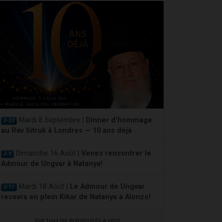
Mardi 8 Septembre |
Dinner d'hommage
J-32
au Rav Sitruk à Londres — 10 ans déjà
Dimanche 16 Août |
Venez rencontrer le
J-9
Admour de Ungvar à Natanya!
Mardi 18 Août |
Le Admour de Ungvar
J-11
recevra en plein Kikar de Natanya à Alonzo!
Voir tous les événements à venir