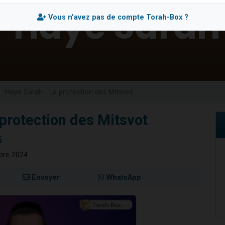
49 places pour étudier en groupe sur Zoom
Vous n'avez pas de compte Torah-Box ?
lles musiques dans Torah-Box Music
viennent de nous rejoindre sur WhatsApp
viennent de nous rejoindre sur WhatsApp
viennent de nous rejoindre sur WhatsApp
'Hayé Sarah - La protection des Mitsvot
 protection des Mitsvot
G
mbre 2024
Envoyer
WhatsApp