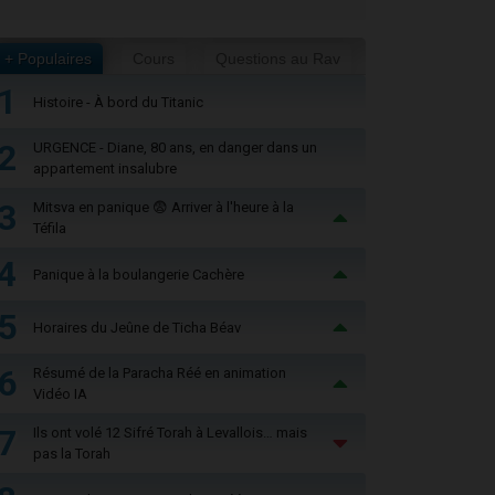
+ Populaires
Cours
Questions au Rav
1
Histoire - À bord du Titanic
2
URGENCE - Diane, 80 ans, en danger dans un
appartement insalubre
3
Mitsva en panique 😨 Arriver à l'heure à la
Téfila
4
Panique à la boulangerie Cachère
5
Horaires du Jeûne de Ticha Béav
6
Résumé de la Paracha Réé en animation
Vidéo IA
7
Ils ont volé 12 Sifré Torah à Levallois… mais
pas la Torah