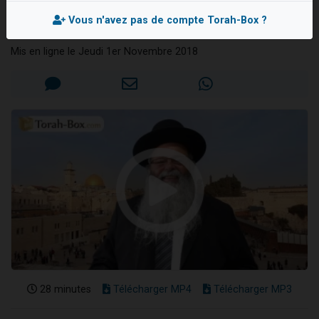
parfaites
6 personnes viennent de faire un don pour 5 enfants déjà orphelins risquent de perdre leur maman
Vous n'avez pas de compte Torah-Box ?
Rav Eliahou UZAN
2 personnes viennent de faire un don pour Reloger Rivka, 6 enfants, victime de violences...
Mis en ligne le Jeudi 1er Novembre 2018
10 personnes viennent de demander une bénédiction
Il reste 49 places pour étudier en groupe sur Zoom
2 personnes viennent de nous rejoindre sur WhatsApp
28 minutes
Télécharger MP4
Télécharger MP3