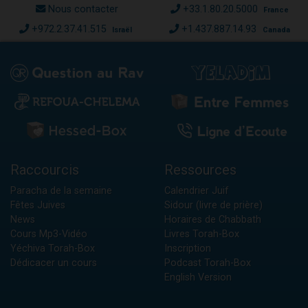
Nous contacter
+33.1.80.20.5000
France
+972.2.37.41.515
+1.437.887.14.93
Israël
Canada
Raccourcis
Ressources
Paracha de la semaine
Calendrier Juif
Fêtes Juives
Sidour (livre de prière)
News
Horaires de Chabbath
Cours Mp3-Vidéo
Livres Torah-Box
Yéchiva Torah-Box
Inscription
Dédicacer un cours
Podcast Torah-Box
English Version