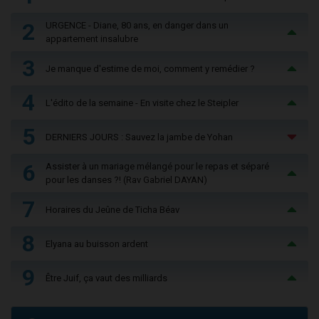
2
URGENCE - Diane, 80 ans, en danger dans un
appartement insalubre
3
Je manque d'estime de moi, comment y remédier ?
4
L'édito de la semaine - En visite chez le Steipler
5
DERNIERS JOURS : Sauvez la jambe de Yohan
6
Assister à un mariage mélangé pour le repas et séparé
pour les danses ?! (Rav Gabriel DAYAN)
7
Horaires du Jeûne de Ticha Béav
8
Elyana au buisson ardent
9
Être Juif, ça vaut des milliards