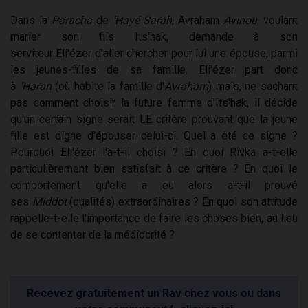
Dans la
Paracha
de
'Hayé Sarah
, Avraham
Avinou
, voulant
marier son fils
Its'hak, demande à son
serviteur Eli'ézer d'aller chercher pour lui une épouse, parmi
les jeunes-filles de sa famille. Eli'ézer part donc
à
'Haran
(où habite la famille d'
Avraham
) mais, ne sachant
pas comment choisir la future femme d'Its'hak, il décide
qu'un certain signe serait LE critère prouvant que la jeune
fille est digne d'épouser celui-ci. Quel a été ce signe ?
Pourquoi Eli'ézer l'a-t-il choisi ? En quoi Rivka a-t-elle
particulièrement bien satisfait à ce critère ? En quoi le
comportement qu'elle a eu alors a-t-il prouvé
ses
Middot
(qualités) extraordinaires ? En quoi son attitude
rappelle-t-elle l'importance de faire les choses bien, au lieu
de se contenter de la médiocrité ?
Recevez gratuitement un Rav chez vous ou dans