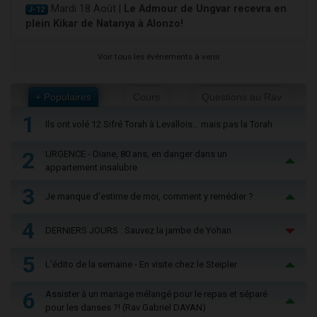
Mardi 18 Août |
Le Admour de Ungvar recevra en
J-12
plein Kikar de Natanya à Alonzo!
Voir tous les événements à venir
+ Populaires
Cours
Questions au Rav
1
Ils ont volé 12 Sifré Torah à Levallois… mais pas la Torah
2
URGENCE - Diane, 80 ans, en danger dans un
appartement insalubre
3
Je manque d'estime de moi, comment y remédier ?
4
DERNIERS JOURS : Sauvez la jambe de Yohan
5
L'édito de la semaine - En visite chez le Steipler
6
Assister à un mariage mélangé pour le repas et séparé
pour les danses ?! (Rav Gabriel DAYAN)