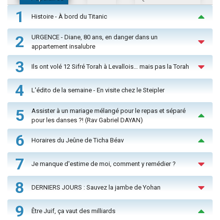
1
Histoire - À bord du Titanic
2
URGENCE - Diane, 80 ans, en danger dans un
appartement insalubre
3
Ils ont volé 12 Sifré Torah à Levallois… mais pas la Torah
4
L'édito de la semaine - En visite chez le Steipler
5
Assister à un mariage mélangé pour le repas et séparé
pour les danses ?! (Rav Gabriel DAYAN)
6
Horaires du Jeûne de Ticha Béav
7
Je manque d'estime de moi, comment y remédier ?
8
DERNIERS JOURS : Sauvez la jambe de Yohan
9
Être Juif, ça vaut des milliards