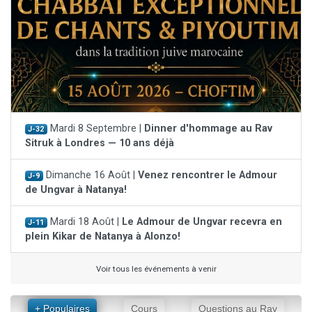
Mardi 8 Septembre |
Dinner d'hommage au Rav
J-32
Sitruk à Londres — 10 ans déjà
Dimanche 16 Août |
Venez rencontrer le Admour
J-9
de Ungvar à Natanya!
Mardi 18 Août |
Le Admour de Ungvar recevra en
J-11
plein Kikar de Natanya à Alonzo!
Voir tous les événements à venir
+ Populaires
Cours
Questions au Rav