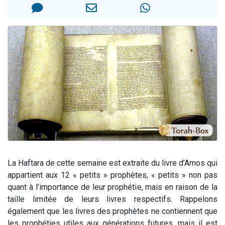
Il reste 49 places pour étudier en groupe sur Zoom
3 personnes viennent de nous rejoindre sur WhatsApp
2 personnes viennent de nous rejoindre sur WhatsApp
2 nouvelles musiques dans Torah-Box Music
6 personnes viennent de nous rejoindre sur WhatsApp
La Haftara de cette semaine est extraite du livre d’Amos qui
appartient aux 12 « petits » prophètes, « petits » non pas
quant à l’importance de leur prophétie, mais en raison de la
taille limitée de leurs livres respectifs. Rappelons
également que les livres des prophètes ne contiennent que
les prophéties utiles aux générations futures, mais il est