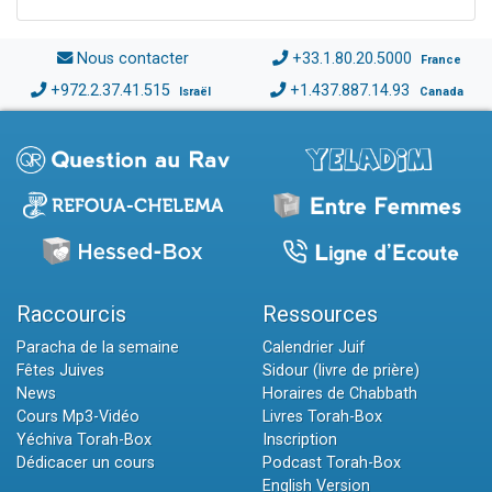
Nous contacter
+33.1.80.20.5000
France
+972.2.37.41.515
+1.437.887.14.93
Israël
Canada
Raccourcis
Ressources
Paracha de la semaine
Calendrier Juif
Fêtes Juives
Sidour (livre de prière)
News
Horaires de Chabbath
Cours Mp3-Vidéo
Livres Torah-Box
Yéchiva Torah-Box
Inscription
Dédicacer un cours
Podcast Torah-Box
English Version