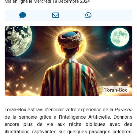
Mis en ligne le Mercredi 18 Décembre 2024
17 personnes viennent de demander une bénédiction
4 personnes viennent de nous rejoindre sur WhatsApp
Il reste 49 places pour étudier en groupe sur Zoom
2 personnes viennent de nous rejoindre sur WhatsApp
2 personnes viennent de nous rejoindre sur WhatsApp
Torah-Box est ravi d’enrichir votre expérience de la
Paracha
de la semaine grâce à l'Intelligence Artificielle. Donnons
encore plus de vie aux récits bibliques avec des
illustrations captivantes sur quelques passages célèbres.