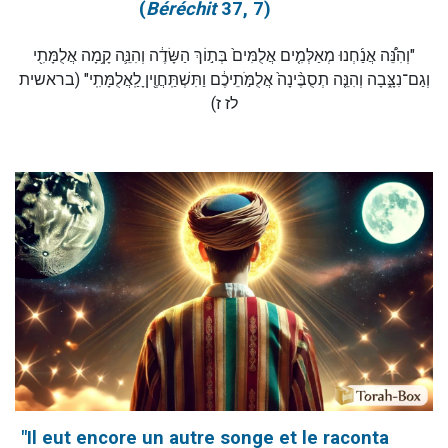
(
Béréchit
37, 7)
"וְהִנֵּ֠ה אֲנַ֜חְנוּ מְאַלְּמִ֤ים אֲלֻמִּים֙ בְּת֣וֹךְ הַשָּׂדֶ֔ה וְהִנֵּ֛ה קָ֥מָה אֲלֻמָּתִ֖י
וְגַם־נִצָּ֑בָה וְהִנֵּ֤ה תְסֻבֶּ֨ינָה֙ אֲלֻמֹּ֣תֵיכֶ֔ם וַתִּשְׁתַּֽחֲוֶ֖יןָ לַֽאֲלֻמָּתִֽי" (בראשית
לז ז)
"Il eut encore un autre songe et le raconta