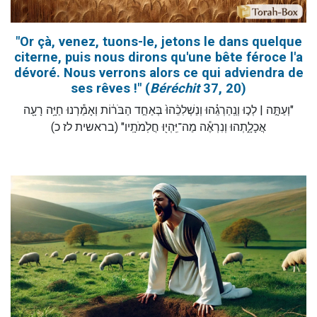
"Or çà, venez, tuons-le, jetons le dans quelque
citerne, puis nous dirons qu'une bête féroce l'a
dévoré. Nous verrons alors ce qui adviendra de
ses rêves !" (
Béréchit
37, 20)
"וְעַתָּ֣ה | לְכ֣וּ וְנַֽהַרְגֵ֗הוּ וְנַשְׁלִכֵ֨הוּ֙ בְּאַחַ֣ד הַבֹּר֔וֹת וְאָמַ֕רְנוּ חַיָּ֥ה רָעָ֖ה
אֲכָלָ֑תְהוּ וְנִרְאֶ֕ה מַה־יִּֽהְי֖וּ חֲלֹֽמֹתָֽיו" (בראשית לז כ)