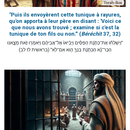
"Puis ils envoyèrent cette tunique à rayures,
qu'on apporta à leur père en disant : 'Voici ce
que nous avons trouvé ; examine si c'est la
tunique de ton fils ou non.'" (
Béréchit
37, 32)
"וַיְשַׁלְּח֞וּ אֶת־כְּתֹ֣נֶת הַפַּסִּ֗ים וַיָּבִ֨יאוּ֙ אֶל־אֲבִיהֶ֔ם וַיֹּֽאמְר֖וּ זֹ֣את מָצָ֑אנוּ
הַכֶּר־נָ֗א הַכְּתֹ֧נֶת בִּנְךָ֛ הִ֖וא אִם־לֹֽא" (בראשית לז לב)