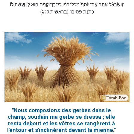
"וְיִשְׂרָאֵ֗ל אָהַ֤ב אֶת־יוֹסֵף֙ מִכָּל־בָּנָ֔יו כִּֽי־בֶן־זְקֻנִ֥ים ה֖וּא ל֑וֹ וְעָ֥שָׂה ל֖וֹ
כְּתֹ֥נֶת פַּסִּֽים" (בראשית לז ג)
"Nous composions des gerbes dans le
champ, soudain ma gerbe se dressa ; elle
resta debout et les vôtres se rangèrent à
l'entour et s'inclinèrent devant la mienne."