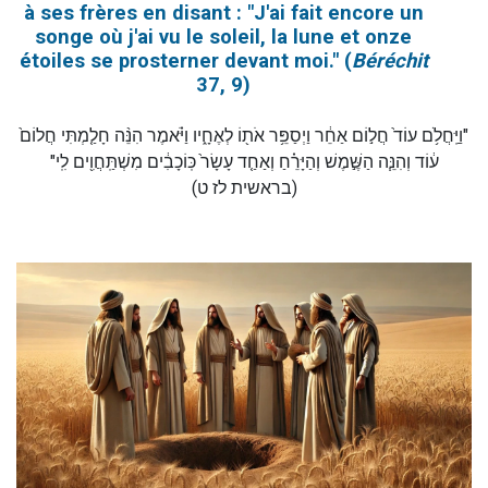
à ses frères en disant : "J'ai fait encore un
songe où j'ai vu le soleil, la lune et onze
étoiles se prosterner devant moi." (
Béréchit
37, 9)
"וַיַּֽחֲלֹ֥ם עוֹד֙ חֲל֣וֹם אַחֵ֔ר וַיְסַפֵּ֥ר אֹת֖וֹ לְאֶחָ֑יו וַיֹּ֗אמֶר הִנֵּ֨ה חָלַ֤מְתִּי חֲלוֹם֙
ע֔וֹד וְהִנֵּ֧ה הַשֶּׁ֣מֶשׁ וְהַיָּרֵ֗חַ וְאַחַ֤ד עָשָׂר֙ כּֽוֹכָבִ֔ים מִשְׁתַּֽחֲוִ֖ים לִֽי"
(בראשית לז ט)