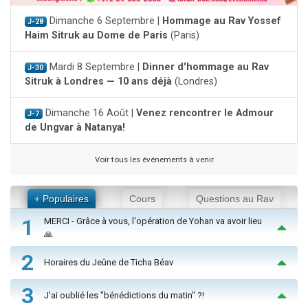
Dimanche 6 Septembre |
Hommage au Rav Yossef
J-28
Haim Sitruk au Dome de Paris
(Paris)
Mardi 8 Septembre |
Dinner d'hommage au Rav
J-30
Sitruk à Londres — 10 ans déjà
(Londres)
Dimanche 16 Août |
Venez rencontrer le Admour
J-7
de Ungvar à Natanya!
Voir tous les événements à venir
+ Populaires
Cours
Questions au Rav
1
MERCI - Grâce à vous, l'opération de Yohan va avoir lieu
🙏
2
Horaires du Jeûne de Ticha Béav
3
J'ai oublié les "bénédictions du matin" ?!