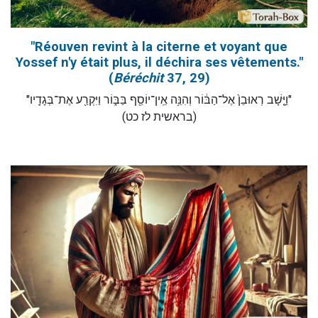
"Réouven revint à la citerne et voyant que
Yossef n'y était plus, il déchira ses vêtements."
(
Béréchit
37, 29)
"וַיָּ֤שָׁב רְאוּבֵן֙ אֶל־הַבּ֔וֹר וְהִנֵּ֥ה אֵֽין־יוֹסֵ֖ף בַּבּ֑וֹר וַיִּקְרַ֖ע אֶת־בְּגָדָֽיו"
(בראשית לז כט)