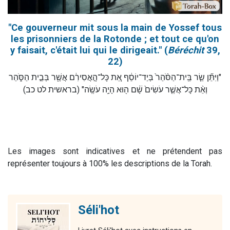
"Ce gouverneur mit sous la main de Yossef tous
les prisonniers de la Rotonde ; et tout ce qu'on
y faisait, c'était lui qui le dirigeait." (
Béréchit
39,
22)
"וַיִּתֵּ֞ן שַׂ֤ר בֵּֽית־הַסֹּ֨הַר֙ בְּיַד־יוֹסֵ֔ף אֵ֚ת כָּל־הָ֣אֲסִירִ֔ם אֲשֶׁ֖ר בְּבֵ֣ית הַסֹּ֑הַר
וְאֵ֨ת כָּל־אֲשֶׁ֤ר עֹשִׂים֙ שָׁ֔ם ה֖וּא הָיָ֥ה עֹשֶֽׂה" (בראשית לט כב)
Les images sont indicatives et ne prétendent pas
représenter toujours à 100% les descriptions de la Torah.
Séli'hot