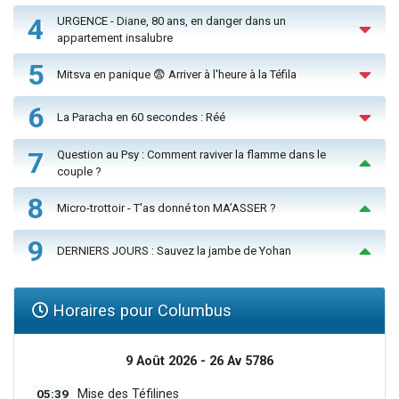
4
URGENCE - Diane, 80 ans, en danger dans un
appartement insalubre
5
Mitsva en panique 😨 Arriver à l'heure à la Téfila
6
La Paracha en 60 secondes : Réé
7
Question au Psy : Comment raviver la flamme dans le
couple ?
8
Micro-trottoir - T'as donné ton MA’ASSER ?
9
DERNIERS JOURS : Sauvez la jambe de Yohan
Horaires pour Columbus
9 Août 2026 - 26 Av 5786
05:39
Mise des Téfilines