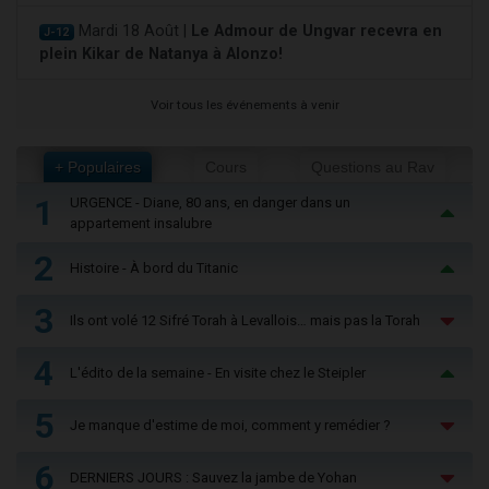
Mardi 18 Août |
Le Admour de Ungvar recevra en
J-12
plein Kikar de Natanya à Alonzo!
Voir tous les événements à venir
+ Populaires
Cours
Questions au Rav
1
URGENCE - Diane, 80 ans, en danger dans un
appartement insalubre
2
Histoire - À bord du Titanic
3
Ils ont volé 12 Sifré Torah à Levallois… mais pas la Torah
4
L'édito de la semaine - En visite chez le Steipler
5
Je manque d'estime de moi, comment y remédier ?
6
DERNIERS JOURS : Sauvez la jambe de Yohan