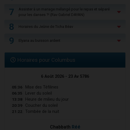
7
Assister à un mariage mélangé pour le repas et séparé
pour les danses ?! (Rav Gabriel DAYAN)
8
Horaires du Jeûne de Ticha Béav
9
Elyana au buisson ardent
Horaires pour Columbus
6 Août 2026 - 23 Av 5786
05:36
Mise des Téfilines
06:35
Lever du soleil
13:38
Heure de milieu du jour
20:39
Coucher du soleil
21:22
Tombée de la nuit
Chabbath
Réé