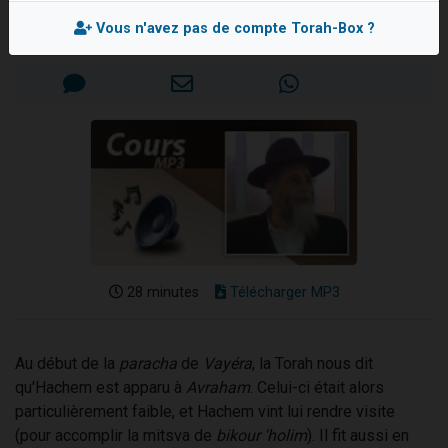
Rav Yossef BENTATA
61 personnes viennent de demander une bénédiction
Vous n'avez pas de compte Torah-Box ?
Mis en ligne le Jeudi 6 Novembre 2014
Il reste 49 places pour étudier en groupe sur Zoom
Ariel vient de donner son Maasser
Nathaniel vient de donner son Maasser
4 personnes viennent de nous rejoindre sur WhatsApp
28 minutes
Télécharger MP3
Au début de la
paracha
de
Vayéra
, la Torah nous dit
qu'Hachem est apparu à
Avraham
. Celui-ci était alors
particulièrement faible, et Hachem vint lui rendre visite
(pour accomplir la mitsva de
bikour 'holim
). Il fit aussi en