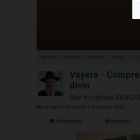
13 personnes
30 perso
Il reste 
12 nouve
29 personnes
Accueil
Paracha
Béréchit
Vayéra
Vay
Vayéra - Compren
divin
Rav Yonathan BENCH
Mis en ligne le Dimanche 6 Novembre 2022
Commenter
Imprimer