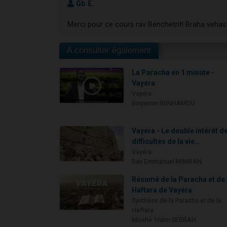
Gb E.
Merci pour ce cours rav Benchetrit! Braha vehast
A consulter également
La Paracha en 1 minute -
Vayéra
Vayéra
Binyamin BENHAMOU
Vayéra - Le double intérêt d
difficultés de la vie...
Vayéra
Rav Emmanuel MIMRAN
Résumé de la Paracha et de 
Haftara de Vayéra
Synthèse de la Paracha et de la
Haftara
Moshé 'Haïm SEBBAH