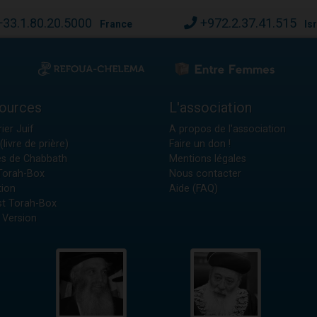
+33.1.80.20.5000
+972.2.37.41.515
France
Is
ources
L'association
ier Juif
A propos de l'association
(livre de prière)
Faire un don !
es de Chabbath
Mentions légales
 Torah-Box
Nous contacter
tion
Aide (FAQ)
t Torah-Box
 Version