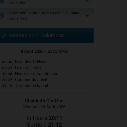
8
Kanievsky
9
Ils ont volé 12 Sifré Torah à Levallois… mais
pas la Torah
Horaires pour Columbus
8 Août 2026 - 25 Av 5786
05:38
Mise des Téfilines
06:37
Lever du soleil
13:38
Heure de milieu du jour
20:37
Coucher du soleil
21:19
Tombée de la nuit
Chabbath
Choftim
Vendredi 14 Août 2026
Entrée à
20:11
Sortie à
21:12