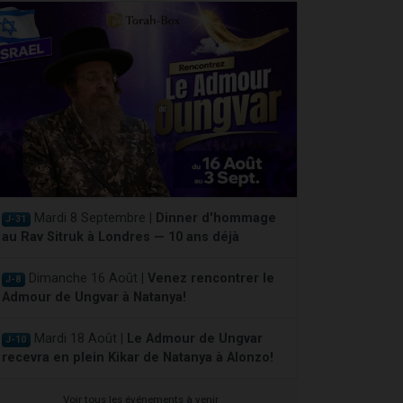
Mardi 8 Septembre |
Dinner d'hommage
J-31
au Rav Sitruk à Londres — 10 ans déjà
Dimanche 16 Août |
Venez rencontrer le
J-8
Admour de Ungvar à Natanya!
Mardi 18 Août |
Le Admour de Ungvar
J-10
recevra en plein Kikar de Natanya à Alonzo!
Voir tous les événements à venir