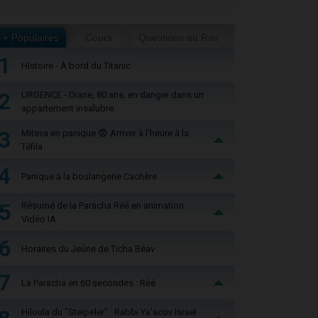
+ Populaires
Cours
Questions au Rav
1
Histoire - À bord du Titanic
2
URGENCE - Diane, 80 ans, en danger dans un
appartement insalubre
3
Mitsva en panique 😨 Arriver à l'heure à la
Téfila
4
Panique à la boulangerie Cachère
5
Résumé de la Paracha Réé en animation
Vidéo IA
6
Horaires du Jeûne de Ticha Béav
7
La Paracha en 60 secondes : Réé
Hiloula du "Steïpeler" : Rabbi Ya’acov Israël