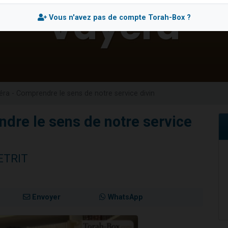
 viennent de demander une bénédiction
Vous n'avez pas de compte Torah-Box ?
nnes viennent de faire un don pour Sauvez la jambe de Yohan
49 places pour étudier en groupe sur Zoom
lles musiques dans Torah-Box Music
 viennent de demander une bénédiction
éra - Comprendre le sens de notre service divin
dre le sens de notre service
ETRIT
Envoyer
WhatsApp