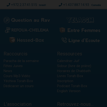
+972.2.37.41.515
+1.437.887.14.93
Israël
Canada
Raccourcis
Ressources
Paracha de la semaine
Calendrier Juif
Fêtes Juives
Sidour (livre de prière)
News
Horaires de Chabbath
Cours Mp3-Vidéo
Livres Torah-Box
Yéchiva Torah-Box
Inscription
Dédicacer un cours
Podcast Torah-Box
English Version
L'association
Retrouvez-nous...