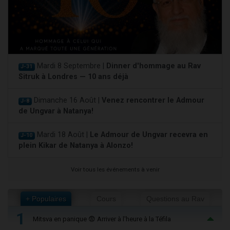
Mardi 8 Septembre |
Dinner d'hommage au Rav
J-31
Sitruk à Londres — 10 ans déjà
Dimanche 16 Août |
Venez rencontrer le Admour
J-8
de Ungvar à Natanya!
Mardi 18 Août |
Le Admour de Ungvar recevra en
J-10
plein Kikar de Natanya à Alonzo!
Voir tous les événements à venir
+ Populaires
Cours
Questions au Rav
1
Mitsva en panique 😨 Arriver à l'heure à la Téfila