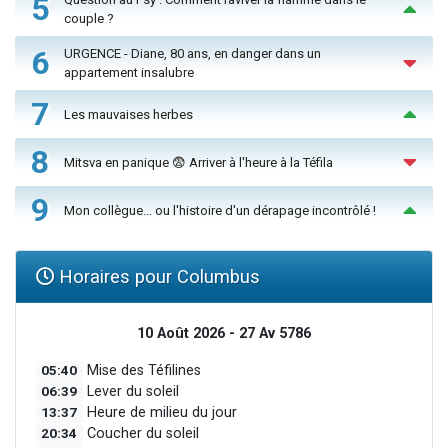
5
couple ?
6
URGENCE - Diane, 80 ans, en danger dans un
appartement insalubre
7
Les mauvaises herbes
8
Mitsva en panique 😨 Arriver à l'heure à la Téfila
9
Mon collègue... ou l'histoire d'un dérapage incontrôlé !
Horaires pour Columbus
10 Août 2026 - 27 Av 5786
05:40
Mise des Téfilines
06:39
Lever du soleil
13:37
Heure de milieu du jour
20:34
Coucher du soleil