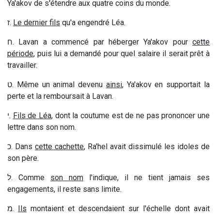
Ya'akov de s'étendre aux quatre coins du monde.
ז
.
Le dernier fils
qu'a engendré Léa.
ח
. Lavan a commencé par héberger Ya'akov pour
cette
période
, puis lui a demandé pour quel salaire il serait prêt à
travailler.
ט
. Même un animal devenu
ainsi
, Ya'akov en supportait la
perte et la remboursait à Lavan.
י
.
Fils de Léa
, dont la coutume est de ne pas prononcer une
lettre dans son nom.
כ
. Dans
cette cachette
, Ra'hel avait dissimulé les idoles de
son père.
ל
. Comme
son nom
l'indique, il ne tient jamais ses
engagements, il reste sans limite.
מ
.
Ils
montaient et descendaient sur l'échelle dont avait