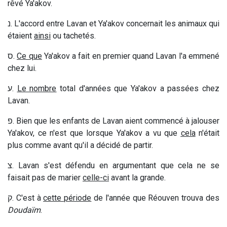
rêvé Ya'akov.
נ
. L'accord entre Lavan et Ya'akov concernait les animaux qui
étaient
ainsi
ou tachetés.
ס
.
Ce que
Ya'akov a fait en premier quand Lavan l'a emmené
chez lui.
ע
.
Le nombre
total d'années que Ya'akov a passées chez
Lavan.
פ
. Bien que les enfants de Lavan aient commencé à jalouser
Ya'akov, ce n'est que lorsque Ya'akov a vu que
cela
n'était
plus comme avant qu'il a décidé de partir.
צ
. Lavan s'est défendu en argumentant que cela ne se
faisait pas de marier
celle-ci
avant la grande.
ק
. C'est à
cette période
de l'année que Réouven trouva des
Doudaïm
.