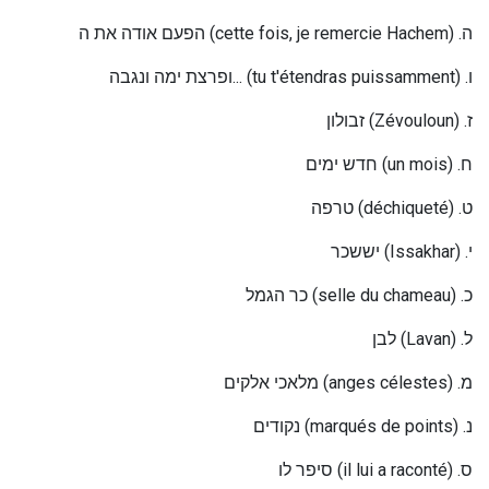
הפעם אודה את ה
(cette fois, je remercie Hachem) .
ה
ופרצת ימה ונגבה...
(tu t'étendras puissamment) .
ו
זבולון
(Zévouloun) .
ז
חדש ימים
(un mois) .
ח
טרפה
(déchiqueté) .
ט
יששכר
(Issakhar) .
י
כר הגמל
(selle du chameau) .
כ
לבן
(Lavan) .
ל
מלאכי אלקים
(anges célestes) .
מ
נקודים
(marqués de points) .
נ
סיפר לו
(
il lui a raconté
) .
ס