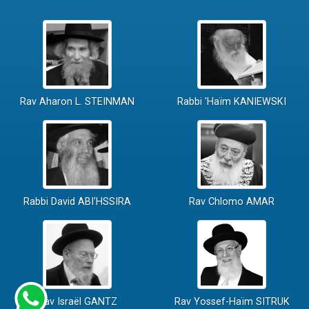
Rav Aharon L. STEINMAN
Rabbi 'Haïm KANIEWSKI
Rabbi David ABI'HSSIRA
Rav Chlomo AMAR
Rav Israël GANTZ
Rav Yossef-Haïm SITRUK