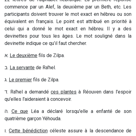
commence par un Alef, la deuxième par un Beth, etc. Les
participants doivent trouver le mot exact en hébreu ou son
équivalent en français. Le point est attribué en priorité à
celui qui a donné le mot exact en hébreu. Il y a des
devinettes pour tous les âges. Le mot souligné dans la
devinette indique ce qu’il faut chercher.
א
.
Le deuxième
fils de Zilpa.
ב
.
La servante
de Ra'hel.
ג
.
Le premier
fils de Zilpa.
ד
. Ra'hel a demandé
ces plantes
à Réouven dans l'espoir
qu'elles l'aideraient à concevoir.
ה
.
Ce que
Léa a déclaré lorsqu'elle a enfanté de son
quatrième garçon Yéhouda.
ו
.
Cette bénédiction
céleste assure à la descendance de