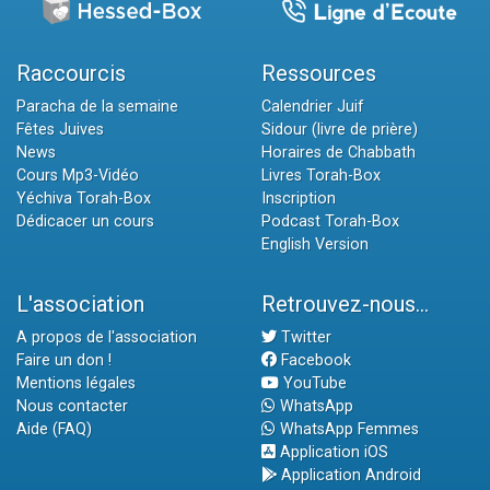
Raccourcis
Ressources
Paracha de la semaine
Calendrier Juif
Fêtes Juives
Sidour (livre de prière)
News
Horaires de Chabbath
Cours Mp3-Vidéo
Livres Torah-Box
Yéchiva Torah-Box
Inscription
Dédicacer un cours
Podcast Torah-Box
English Version
L'association
Retrouvez-nous...
A propos de l'association
Twitter
Faire un don !
Facebook
Mentions légales
YouTube
Nous contacter
WhatsApp
Aide (FAQ)
WhatsApp Femmes
Application iOS
Application Android