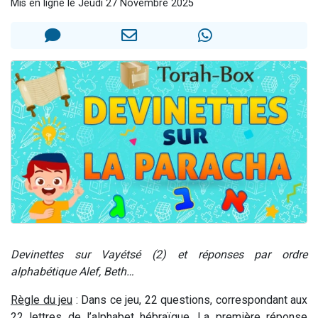
Mis en ligne le Jeudi 27 Novembre 2025
6 personnes viennent de nous rejoindre sur WhatsApp
4 personnes viennent de faire un don pour Reloger Rivka, 6 enfants, victime de violences...
2 personnes viennent de faire un don pour 1 Journée de Vacances Pour les Enfants
4 personnes viennent de nous rejoindre sur WhatsApp
3 nouvelles musiques dans Torah-Box Music
Devinettes sur Vayétsé (2) et réponses par ordre
alphabétique Alef, Beth…
Règle du jeu
: Dans ce jeu, 22 questions, correspondant aux
22 lettres de l’alphabet hébraïque. La première réponse