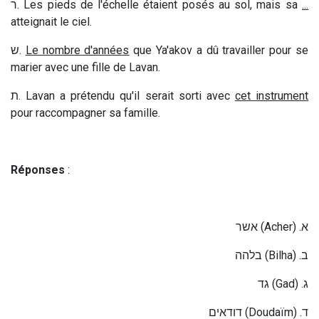
ר
. Les pieds de l'échelle étaient posés au sol, mais sa
...
atteignait le ciel.
ש
.
Le nombre d'années
que Ya'akov a dû travailler pour se
marier avec une fille de Lavan.
ת
. Lavan a prétendu qu'il serait sorti avec
cet instrument
pour raccompagner sa famille.
Réponses
:
אשר
(Acher) .
א
בלהה
(Bilha) .
ב
גד
(Gad) .
ג
דודאים
(Doudaïm) .
ד