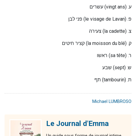
עשרים
(vingt ans) .
ע
פני לבן
(le visage de Lavan) .
פ
צעירה
(la cadette) .
צ
קציר חיטים
(la moisson du blé) .
ק
ראשו
(sa tête) .
ר
שבע
(sept) .
ש
תף (tambourin) .ת
Michael LUMBROSO
Le Journal d'Emma
Un guide sous forme de journal intime