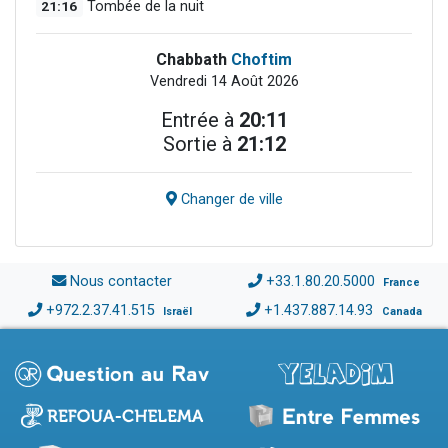
21:16
Tombée de la nuit
Chabbath
Choftim
Vendredi 14 Août 2026
Entrée à
20:11
Sortie à
21:12
Changer de ville
Nous contacter
+33.1.80.20.5000
France
+972.2.37.41.515
+1.437.887.14.93
Israël
Canada