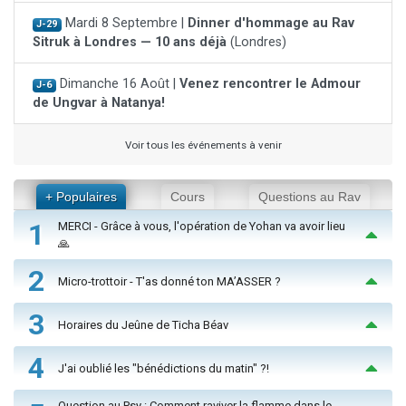
Mardi 8 Septembre |
Dinner d'hommage au Rav
J-29
Sitruk à Londres — 10 ans déjà
(Londres)
Dimanche 16 Août |
Venez rencontrer le Admour
J-6
de Ungvar à Natanya!
Voir tous les événements à venir
+ Populaires
Cours
Questions au Rav
1
MERCI - Grâce à vous, l'opération de Yohan va avoir lieu
🙏
2
Micro-trottoir - T'as donné ton MA’ASSER ?
3
Horaires du Jeûne de Ticha Béav
4
J'ai oublié les "bénédictions du matin" ?!
Question au Psy : Comment raviver la flamme dans le