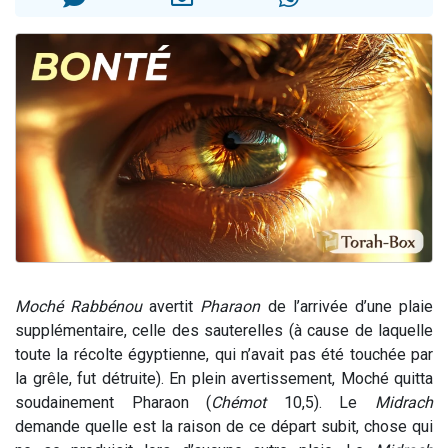
17 personnes viennent de demander une bénédiction
4 personnes viennent de nous rejoindre sur WhatsApp
Il reste 49 places pour étudier en groupe sur Zoom
Eva vient de donner son Maasser
Eli vient de donner son Maasser
Moché Rabbénou
avertit
Pharaon
de l’arrivée d’une plaie
supplémentaire, celle des sauterelles (à cause de laquelle
toute la récolte égyptienne, qui n’avait pas été touchée par
la grêle, fut détruite). En plein avertissement, Moché quitta
soudainement Pharaon (
Chémot
10,5). Le
Midrach
demande quelle est la raison de ce départ subit, chose qui