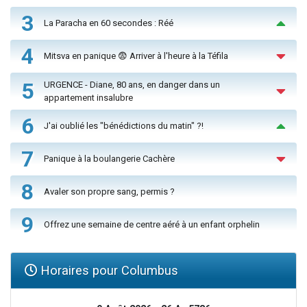
3
La Paracha en 60 secondes : Réé
4
Mitsva en panique 😨 Arriver à l'heure à la Téfila
5
URGENCE - Diane, 80 ans, en danger dans un
appartement insalubre
6
J'ai oublié les "bénédictions du matin" ?!
7
Panique à la boulangerie Cachère
8
Avaler son propre sang, permis ?
9
Offrez une semaine de centre aéré à un enfant orphelin
Horaires pour Columbus