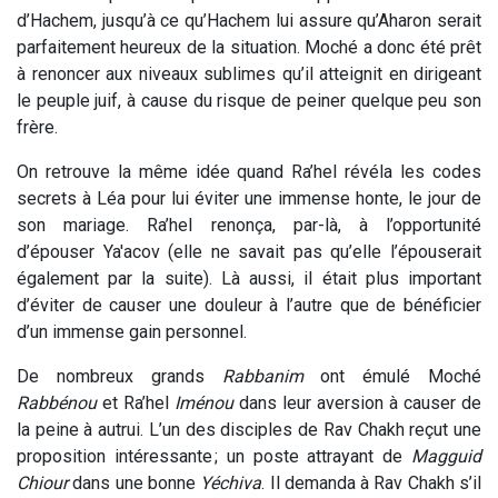
d’Hachem, jusqu’à ce qu’Hachem lui assure qu’Aharon serait
parfaitement heureux de la situation. Moché a donc été prêt
à renoncer aux niveaux sublimes qu’il atteignit en dirigeant
le peuple juif, à cause du risque de peiner quelque peu son
frère.
On retrouve la même idée quand Ra’hel révéla les codes
secrets à Léa pour lui éviter une immense honte, le jour de
son mariage. Ra’hel renonça, par-là, à l’opportunité
d’épouser Ya'acov (elle ne savait pas qu’elle l’épouserait
également par la suite). Là aussi, il était plus important
d’éviter de causer une douleur à l’autre que de bénéficier
d’un immense gain personnel.
De nombreux grands
Rabbanim
ont émulé Moché
Rabbénou
et Ra’hel
Iménou
dans leur aversion à causer de
la peine à autrui. L’un des disciples de Rav Chakh reçut une
proposition intéressante ; un poste attrayant de
Magguid
Chiour
dans une bonne
Yéchiva
. Il demanda à Rav Chakh s’il