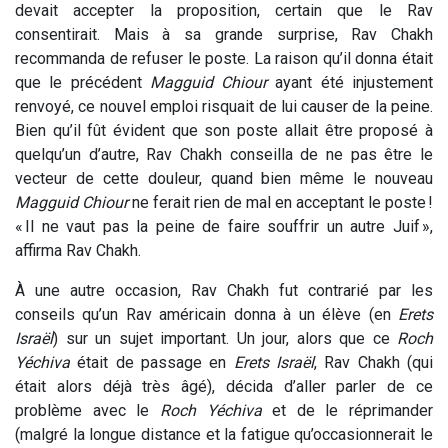
devait accepter la proposition, certain que le Rav
consentirait. Mais à sa grande surprise, Rav Chakh
recommanda de refuser le poste. La raison qu’il donna était
que le précédent
Magguid Chiour
ayant été injustement
renvoyé, ce nouvel emploi risquait de lui causer de la peine.
Bien qu’il fût évident que son poste allait être proposé à
quelqu’un d’autre, Rav Chakh conseilla de ne pas être le
vecteur de cette douleur, quand bien même le nouveau
Magguid Chiour
ne ferait rien de mal en acceptant le poste !
« Il ne vaut pas la peine de faire souffrir un autre Juif »,
affirma Rav Chakh.
À une autre occasion, Rav Chakh fut contrarié par les
conseils qu’un Rav américain donna à un élève (en
Erets
Israël
) sur un sujet important. Un jour, alors que ce
Roch
Yéchiva
était de passage en
Erets Israël
, Rav Chakh (qui
était alors déjà très âgé), décida d’aller parler de ce
problème avec le
Roch Yéchiva
et de le réprimander
(malgré la longue distance et la fatigue qu’occasionnerait le