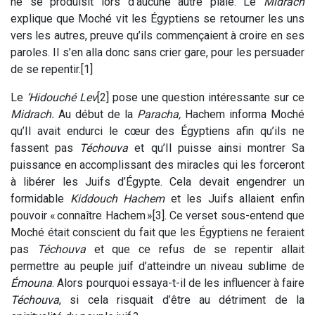
ne se produisit lors d’aucune autre plaie. Le
Midrach
explique que Moché vit les Égyptiens se retourner les uns
vers les autres, preuve qu’ils commençaient à croire en ses
paroles. Il s’en alla donc sans crier gare, pour les persuader
de se repentir.[1]
Le
’Hidouché Lev
[2] pose une question intéressante sur ce
Midrach.
Au début de la
Paracha,
Hachem informa Moché
qu’Il avait endurci le cœur des Égyptiens afin qu’ils ne
fassent pas
Téchouva
et qu’Il puisse ainsi montrer Sa
puissance en accomplissant des miracles qui les forceront
à libérer les Juifs d’Égypte. Cela devait engendrer un
formidable
Kiddouch Hachem
et les Juifs allaient enfin
pouvoir « connaître Hachem »[3]. Ce verset sous-entend que
Moché était conscient du fait que les Égyptiens ne feraient
pas
Téchouva
et que ce refus de se repentir allait
permettre au peuple juif d’atteindre un niveau sublime de
Émouna
. Alors pourquoi essaya-t-il de les influencer à faire
Téchouva
, si cela risquait d’être au détriment de la