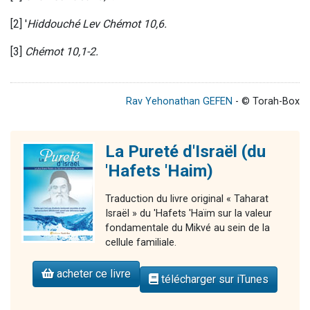
[2] '
Hiddouché
Lev Chémot 10,6.
[3]
Chémot 10,1-2.
Rav Yehonathan GEFEN
- © Torah-Box
La Pureté d'Israël (du
'Hafets 'Haim)
Traduction du livre original « Taharat
Israël » du 'Hafets 'Haïm sur la valeur
fondamentale du Mikvé au sein de la
cellule familiale.
acheter ce livre
télécharger sur iTunes