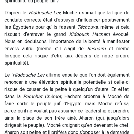
spiritualité du peuple juif ?
D’après le
'Hiddouché Lev,
Moché estimait que la ligne de
conduite correcte était d’essayer d’influencer positivement
les Égyptiens pour qu’ils fassent
Téchouva
, même si cela
risquait d’entraver le grand
Kiddouch Hachem
évoqué.
Nous en déduisons l’importance de la bonté à manifester
envers autrui (même s’il s’agit de
Réchaïm
et même
lorsque cela risque d’être aux dépens de notre propre
spiritualité).
Le
'Hiddouché Lev
affirme ensuite que l’on doit également
renoncer à une élévation spirituelle potentielle si celle-ci
risque de causer de la peine à quelqu’un d’autre. En effet,
dans la
Parachat
Chémot
, Hachem ordonna à Moché de
faire sortir le peuple juif d’Égypte, mais Moché refusa,
parce qu’il ne voulait pas assumer ce leadership et prendre
ainsi la place de son frère aîné, Aharon (qui, jusqu’alors
dirigeait le peuple). Moché craignait qu’en devenant le chef,
Aharon soit peiné et il préféra donc s’opposer à la demande