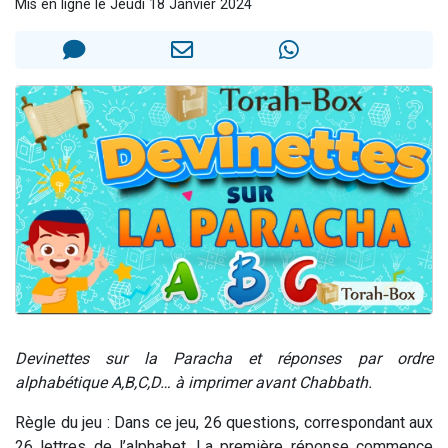
Mis en ligne le Jeudi 18 Janvier 2024
Nouvelle émission radio : Visions de grandeur n°104 : Le Chabbath et le Birkat Hamazone à travers le temps
61 personnes viennent de demander une bénédiction
Ariel vient de donner son Maasser
Il reste 49 places pour étudier en groupe sur Zoom
Eva vient de donner son Maasser
Devinettes sur la Paracha et réponses par ordre
alphabétique A,B,C,D… à imprimer avant Chabbath.
Règle du jeu
: Dans ce jeu, 26 questions, correspondant aux
26 lettres de l’alphabet. La première réponse commence