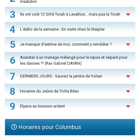
insalubre
3
Ils ont volé 12 Sifré Torah à Levallois… mais pas la Torah
4
L'édito de la semaine - En visite chez le Steipler
5
Je manque d'estime de moi, comment y remédier ?
6
Assister à un mariage mélangé pour le repas et séparé pour
les danses ?! (Rav Gabriel DAYAN)
7
DERNIERS JOURS : Sauvez la jambe de Yohan
8
Horaires du Jeûne de Ticha Béav
9
Elyana au buisson ardent
Horaires pour Columbus