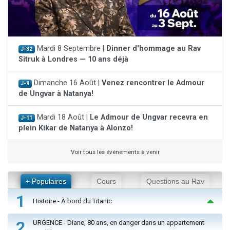
Mardi 8 Septembre |
Dinner d'hommage au Rav
J-32
Sitruk à Londres — 10 ans déjà
Dimanche 16 Août |
Venez rencontrer le Admour
J-9
de Ungvar à Natanya!
Mardi 18 Août |
Le Admour de Ungvar recevra en
J-11
plein Kikar de Natanya à Alonzo!
Voir tous les événements à venir
+ Populaires
Cours
Questions au Rav
1
Histoire - À bord du Titanic
2
URGENCE - Diane, 80 ans, en danger dans un appartement