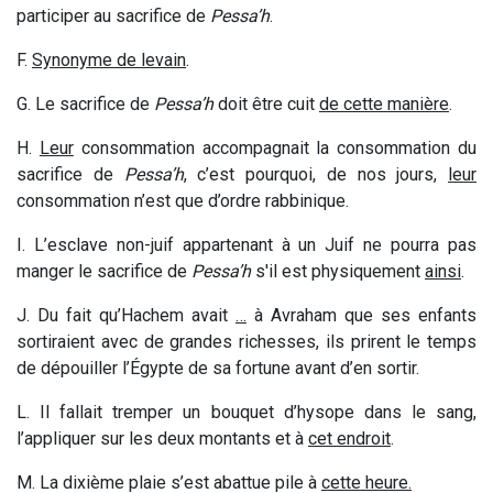
participer au sacrifice de
Pessa’h
.
F.
Synonyme
de levain
.
G. Le sacrifice de
Pessa’h
doit être cuit
de
cette manière
.
H.
Leur
consommation
accompagnait la consommation du
sacrifice de
Pessa’h
, c’est pourquoi, de nos jours,
leur
consommation n’est que d’ordre rabbinique.
I. L’esclave non-juif appartenant à un Juif ne pourra pas
manger le sacrifice de
Pessa’h
s'il est physiquement
ainsi
.
J. Du fait qu’Hachem avait
…
à Avraham que ses enfants
sortiraient avec de grandes richesses, ils prirent le temps
de dépouiller l’Égypte de sa fortune avant d’en sortir.
L. Il fallait tremper un bouquet d’hysope dans le sang,
l’appliquer sur les deux montants et à
cet endroit
.
M. La dixième plaie s’est abattue pile à
cette heure
.