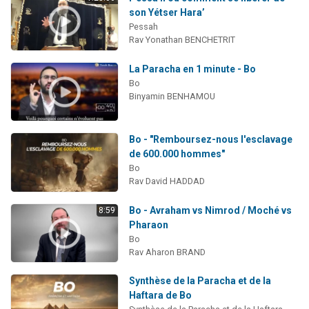
son Yétser Hara’
Pessah
Rav Yonathan BENCHETRIT
La Paracha en 1 minute - Bo
Bo
Binyamin BENHAMOU
Bo - "Remboursez-nous l'esclavage
de 600.000 hommes"
Bo
Rav David HADDAD
Bo - Avraham vs Nimrod / Moché vs
8:59
Pharaon
Bo
Rav Aharon BRAND
Synthèse de la Paracha et de la
Haftara de Bo