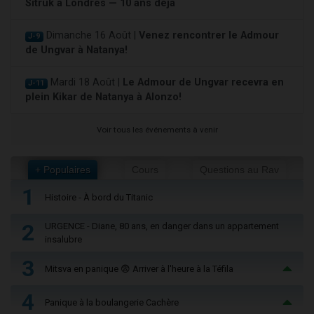
Sitruk à Londres — 10 ans déjà
Dimanche 16 Août |
Venez rencontrer le Admour
J-9
de Ungvar à Natanya!
Mardi 18 Août |
Le Admour de Ungvar recevra en
J-11
plein Kikar de Natanya à Alonzo!
Voir tous les événements à venir
+ Populaires
Cours
Questions au Rav
1
Histoire - À bord du Titanic
2
URGENCE - Diane, 80 ans, en danger dans un appartement
insalubre
3
Mitsva en panique 😨 Arriver à l'heure à la Téfila
4
Panique à la boulangerie Cachère