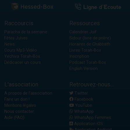
Raccourcis
Ressources
Paracha de la semaine
Calendrier Juif
Fêtes Juives
Sidour (livre de prière)
News
Horaires de Chabbath
Cours Mp3-Vidéo
Livres Torah-Box
Yéchiva Torah-Box
Inscription
Dédicacer un cours
Podcast Torah-Box
English Version
L'association
Retrouvez-nous...
A propos de l'association
Twitter
Faire un don !
Facebook
Mentions légales
YouTube
Nous contacter
WhatsApp
Aide (FAQ)
WhatsApp Femmes
Application iOS
Application Android