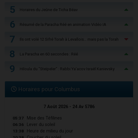
5
Horaires du Jeûne de Ticha Béav
6
Résumé de la Paracha Réé en animation Vidéo IA
7
Ils ont volé 12 Sifré Torah à Levallois… mais pas la Torah
8
La Paracha en 60 secondes : Réé
9
Hiloula du "Steïpeler" : Rabbi Ya’acov Israël Kanievsky
Horaires pour Columbus
7 Août 2026 - 24 Av 5786
05:37
Mise des Téfilines
06:36
Lever du soleil
13:38
Heure de milieu du jour
20:38
Coucher du soleil