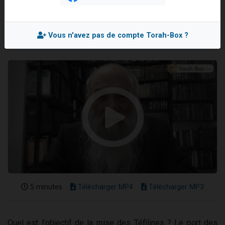
Rav Elie DREYFUS
Il reste 49 places pour étudier en groupe sur Zoom
Mis en ligne le Jeudi 30 Janvier 2025
12 nouvelles musiques dans Torah-Box Music
Vous n'avez pas de compte Torah-Box ?
3 personnes viennent de nous rejoindre sur WhatsApp
2 personnes viennent de nous rejoindre sur WhatsApp
2 personnes viennent de nous rejoindre sur WhatsApp
5 minutes
Télécharger MP4
Télécharger MP3
Quel est l'objectif de la mise des Téfilines ? Le port des