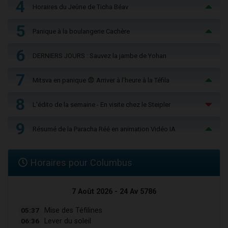
4
Horaires du Jeûne de Ticha Béav
5
Panique à la boulangerie Cachère
6
DERNIERS JOURS : Sauvez la jambe de Yohan
7
Mitsva en panique 😨 Arriver à l'heure à la Téfila
8
L'édito de la semaine - En visite chez le Steipler
9
Résumé de la Paracha Réé en animation Vidéo IA
Horaires pour Columbus
7 Août 2026 - 24 Av 5786
05:37
Mise des Téfilines
06:36
Lever du soleil