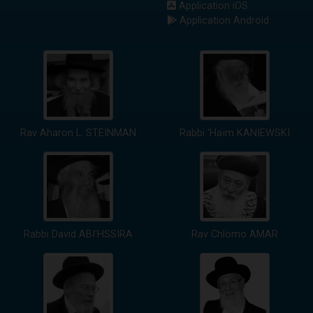
Application iOS
Application Android
Rav Aharon L. STEINMAN
Rabbi 'Haïm KANIEWSKI
Rabbi David ABI'HSSIRA
Rav Chlomo AMAR