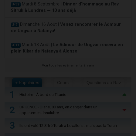
Mardi 8 Septembre |
Dinner d'hommage au Rav
J-32
Sitruk à Londres — 10 ans déjà
Dimanche 16 Août |
Venez rencontrer le Admour
J-9
de Ungvar à Natanya!
Mardi 18 Août |
Le Admour de Ungvar recevra en
J-11
plein Kikar de Natanya à Alonzo!
Voir tous les événements à venir
+ Populaires
Cours
Questions au Rav
1
Histoire - À bord du Titanic
2
URGENCE - Diane, 80 ans, en danger dans un
appartement insalubre
3
Ils ont volé 12 Sifré Torah à Levallois… mais pas la Torah